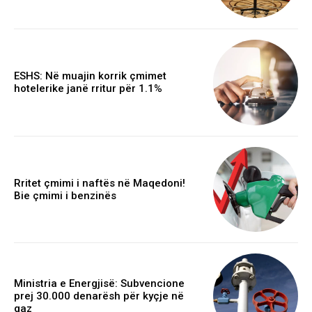
ESHS: Në muajin korrik çmimet
hotelerike janë rritur për 1.1%
Rritet çmimi i naftës në Maqedoni!
Bie çmimi i benzinës
Ministria e Energjisë: Subvencione
prej 30.000 denarësh për kyçje në
gaz