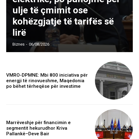
ulje të çmimit ose
kohëzgjatje të tarifës së
lirë
Biznes
-
06/08/2026
VMRO-DPMNE: Mbi 800 iniciativa për
energji të rinovueshme, Maqedonia
po bëhet tërheqëse për investime
Marrëveshje për financimin e
segmentit hekurudhor Kriva
Pallankë–Deve Bair