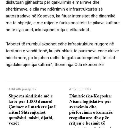
diskutuan gjithashtu për qarkullimin e mallrave dhe
shërbimeve, e cila me ndërtimin e infrastrukturës së
autostradave në Kosovës, ka fituar intensitet dhe dinamikë
më të shpejtë, e me rritjen e funksionalitetit të pikave kufitare
në të dyja anët, inkurajohet rritja e efikasitetit.
“Mbetet të rrumbullaksohet edhe infrastruktura rrugore në
territorin e vendit tonë, ku për shkak të punimeve ende aktive
ndërtimore, po krijohen radhë të gjata automjetesh, të cilat
ngadalësojnë qarkullimin”, thonë nga Oda ekonomike.
Artikulli paraprak
Artikulli tjetër
Shporta sindikale më e
Dimitrieska-Koçoska:
lartë për 1.000 denarë!
Nisma legjislative për
Çmimet në markete janë
avancimin dhe
rritur! Shtrenjtohet
përforcimin e kornizës
qumështi, mishi, djathi,
rregullatore dhe për
vezët
rritjen e besimit të