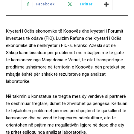
Facebook
Twitter
Kryetari i Odës ekonomike të Kosovës dhe kryetari i Forumit
investues të odave (FIO), Lulzim Rafuna dhe kryetari i Odës
ekonomike dhe nënkryetar i FIO-s, Branko Azeski sot në
Shkup kanë biseduar për problemet me mbajtjen më të gjatë
të kamionëve nga Maqedonia e Veriut, të cilët transportojnë
prodhime ushqimore në territorin e Kosovës, nën pretekst se
mbajtja është për shkak të rezultateve nga analizat
laboratorike.
Në takimin u konstatua se tregtia mes dy vendeve si partnerë
të dëshmuar tregtarë, duhet të zhvillohet pa pengesa. Kërkuan
të tejkalohen problemet përmes përshpejtimit të qarkullimit të
kamionëve dhe në vend të hapësirës ndërkufitare, ato të
orientohen në pajtim me rregullativën ligjore në depo dhe aty
të pritet epilogu nga analizat laboratorike.