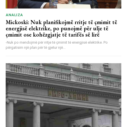
ANALIZA
Mickoski: Nuk planifikojmë rritje të çmimit të
energjisë elektrike, po punojmë për ulje të
çmimit ose kohëzgjatje të tarifës së lirë
-Nuk po mendojmë për rritje të çmimit të energjisë elektrike. Po
përgatisim një plan për të gjetur një...