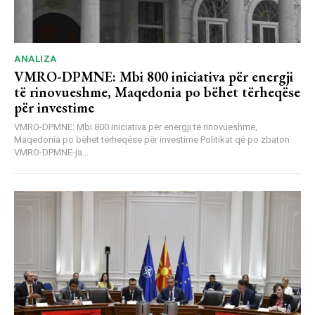
ANALIZA
VMRO-DPMNE: Mbi 800 iniciativa për energji
të rinovueshme, Maqedonia po bëhet tërheqëse
për investime
VMRO-DPMNE: Mbi 800 iniciativa për energji të rinovueshme,
Maqedonia po bëhet tërheqëse për investime Politikat që po zbaton
VMRO-DPMNE-ja...