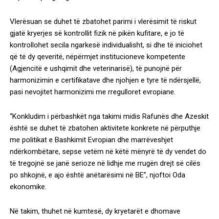
Vlerësuan se duhet të zbatohet parimi i vlerësimit të riskut
gjatë kryerjes së kontrollit fizik në pikën kufitare, e jo të
kontrollohet secila ngarkesë individualisht, si dhe të iniciohet
që të dy qeveritë, nëpërmjet institucioneve kompetente
(Agjencitë e ushqimit dhe veterinarisë), të punojnë për
harmonizimin e certifikatave dhe njohjen e tyre të ndërsjellë,
pasi nevojitet harmonizimi me rregulloret evropiane.
“Konkludim i përbashkët nga takimi midis Rafunës dhe Azeskit
është se duhet të zbatohen aktivitete konkrete në përputhje
me politikat e Bashkimit Evropian dhe marrëveshjet
ndërkombëtare, sepse vetëm në këtë mënyrë të dy vendet do
të tregojnë se janë serioze në lidhje me rrugën drejt së cilës
po shkojnë, e ajo është anëtarësimi në BE”, njoftoi Oda
ekonomike.
Në takim, thuhet në kumtesë, dy kryetarët e dhomave