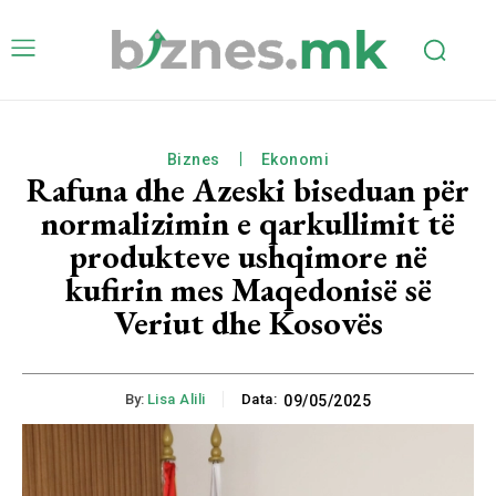
Biznes
Ekonomi
Rafuna dhe Azeski biseduan për
normalizimin e qarkullimit të
produkteve ushqimore në
kufirin mes Maqedonisë së
Veriut dhe Kosovës
By:
Lisa Alili
Data:
09/05/2025