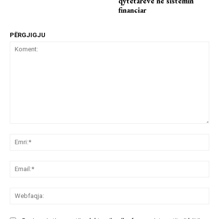
qytetarëve në sistemin
financiar
PËRGJIGJU
Koment:
Emr
Ema
We