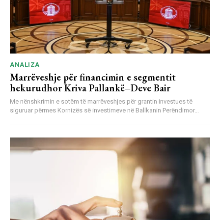
ANALIZA
Marrëveshje për financimin e segmentit
hekurudhor Kriva Pallankë–Deve Bair
Me nënshkrimin e sotëm të marrëveshjes për grantin investues të
siguruar përmes Kornizës së investimeve në Ballkanin Perëndimor...