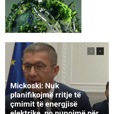
Mickoski: Nuk
planifikojmë rritje të
çmimit të energjisë
elektrike, po punojmë për