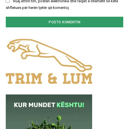
Ruaj emrin tim, postën elektronike dhe faqen e internetit në këtë
shfletues për herën tjetër që komentoj.