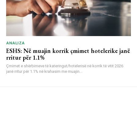
ANALIZA
ESHS: Në muajin korrik çmimet hotelerike janë
rritur për 1.1%
Çmimet e shërbimeve të kateringut/hotelerisë në korrik të vitit 2026
janë rritur për 1.1% në krahasim me muajin...