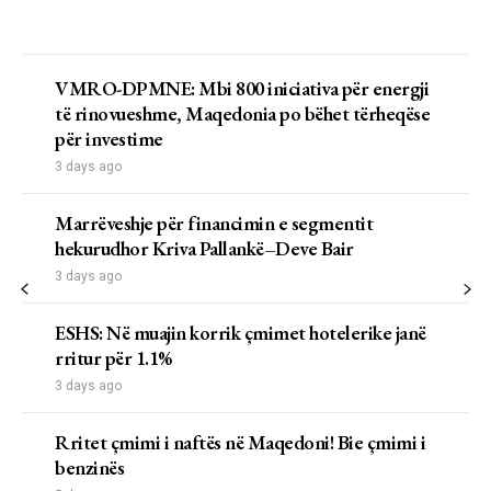
VMRO-DPMNE: Mbi 800 iniciativa për energji
të rinovueshme, Maqedonia po bëhet tërheqëse
për investime
3 days ago
Marrëveshje për financimin e segmentit
hekurudhor Kriva Pallankë–Deve Bair
3 days ago
ESHS: Në muajin korrik çmimet hotelerike janë
rritur për 1.1%
3 days ago
Rritet çmimi i naftës në Maqedoni! Bie çmimi i
benzinës