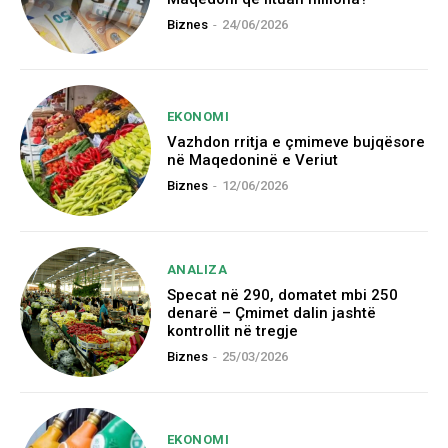
Biznes
-
24/06/2026
EKONOMI
Vazhdon rritja e çmimeve bujqësore
në Maqedoninë e Veriut
Biznes
-
12/06/2026
ANALIZA
Specat në 290, domatet mbi 250
denarë – Çmimet dalin jashtë
kontrollit në tregje
Biznes
-
25/03/2026
EKONOMI