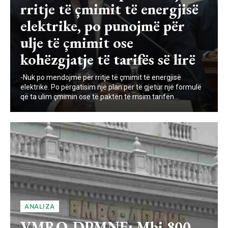
rritje të çmimit të energjisë
elektrike, po punojmë për
ulje të çmimit ose
kohëzgjatje të tarifës së lirë
-Nuk po mendojmë për rritje të çmimit të energjisë
elektrike. Po përgatisim një plan për të gjetur një formulë
që ta ulim çmimin ose të paktën të rrisim tarifën...
ANALIZA
VMRO-DPMNE: Mbi 800