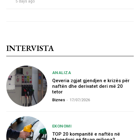
5 days ago
INTERVISTA
ANALIZA
Qeveria zgjat gjendjen e krizës për
naftën dhe derivatet deri më 20
tetor
Biznes
-
17/07/2026
EKONOMI
TOP 20 kompanitë e naftës në
Maqedoni që fituan miliona?