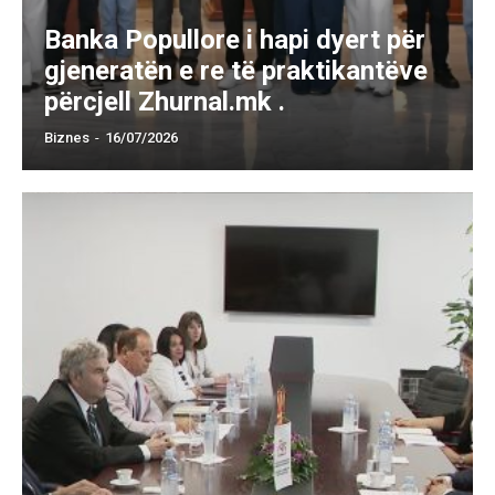
Banka Popullore i hapi dyert për
gjeneratën e re të praktikantëve
përcjell Zhurnal.mk .
Biznes
-
16/07/2026