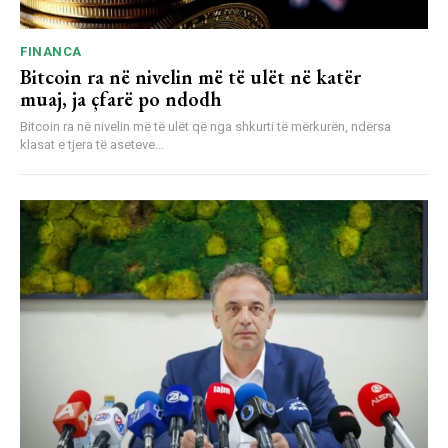
FINANCA
Bitcoin ra në nivelin më të ulët në katër
muaj, ja çfarë po ndodh
Bitcoin ra në nivelin më të ulët që nga shkurti të mërkurën, ndërsa
klasat e tjera të aseteve...