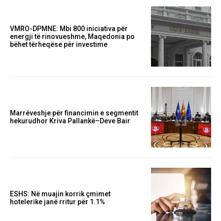
VMRO-DPMNE: Mbi 800 iniciativa për
energji të rinovueshme, Maqedonia po
bëhet tërheqëse për investime
Marrëveshje për financimin e segmentit
hekurudhor Kriva Pallankë–Deve Bair
ESHS: Në muajin korrik çmimet
hotelerike janë rritur për 1.1%