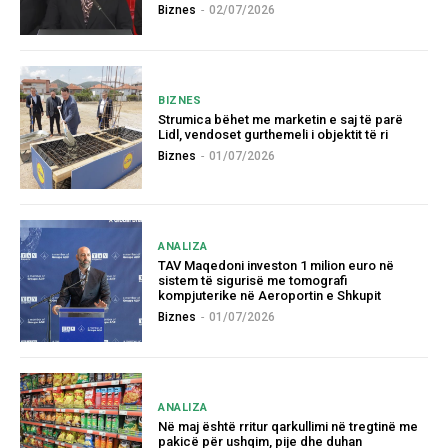
Biznes
-
02/07/2026
BIZNES
Strumica bëhet me marketin e saj të parë
Lidl, vendoset gurthemeli i objektit të ri
Biznes
-
01/07/2026
ANALIZA
TAV Maqedoni investon 1 milion euro në
sistem të sigurisë me tomografi
kompjuterike në Aeroportin e Shkupit
Biznes
-
01/07/2026
ANALIZA
Në maj është rritur qarkullimi në tregtinë me
pakicë për ushqim, pije dhe duhan