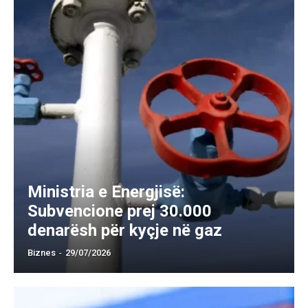
Ministria e Energjisë:
Subvencione prej 30.000
denarësh për kyçje në gaz
Biznes
-
29/07/2026