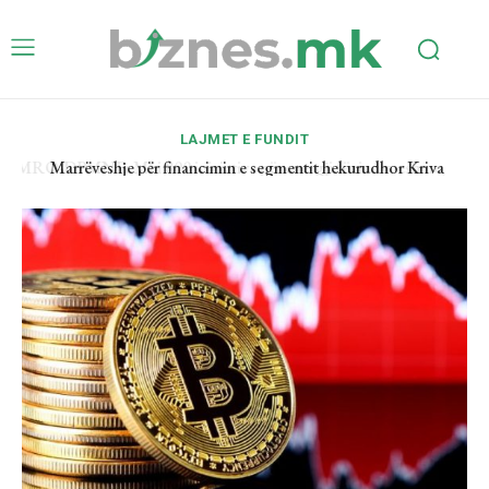
LAJMET E FUNDIT
Marrëveshje për financimin e segmentit hekurudhor Kriva
Pallankë–Deve Bair