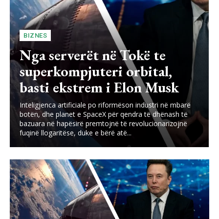
BIZNES
Nga serverët në Tokë te
superkompjuteri orbital,
basti ekstrem i Elon Musk
Inteligjenca artificiale po riformëson industri në mbarë
botën, dhe planet e SpaceX për qendra të dhënash të
bazuara në hapësirë premtojnë të revolucionarizojnë
fuqinë llogaritëse, duke e bërë atë...