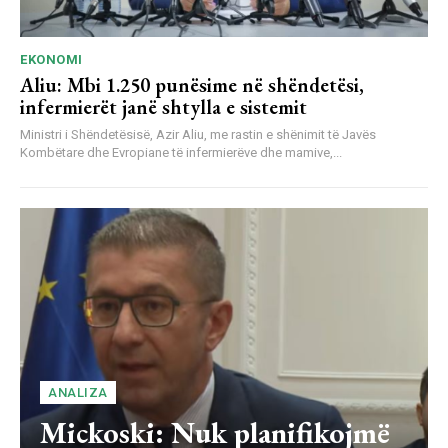
EKONOMI
Aliu: Mbi 1.250 punësime në shëndetësi,
infermierët janë shtylla e sistemit
Ministri i Shëndetësisë, Azir Aliu, me rastin e shënimit të Javës
Kombëtare dhe Evropiane të infermierëve dhe mamive,...
ANALIZA
Mickoski: Nuk planifikojmë