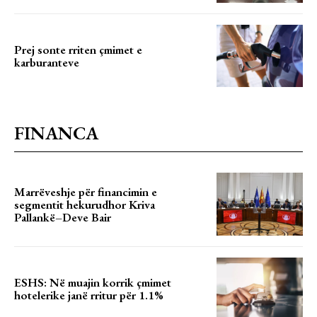
Prej sonte rriten çmimet e
karburanteve
FINANCA
Marrëveshje për financimin e
segmentit hekurudhor Kriva
Pallankë–Deve Bair
ESHS: Në muajin korrik çmimet
hotelerike janë rritur për 1.1%