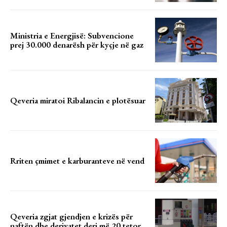
Ministria e Energjisë: Subvencione
prej 30.000 denarësh për kyçje në gaz
Qeveria miratoi Ribalancin e plotësuar
Rriten çmimet e karburanteve në vend
Qeveria zgjat gjendjen e krizës për
naftën dhe derivatet deri më 20 tetor