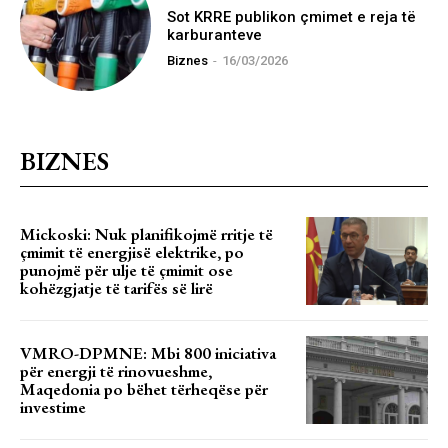
Sot KRRE publikon çmimet e reja të
karburanteve
Biznes
-
16/03/2026
BIZNES
Mickoski: Nuk planifikojmë rritje të
çmimit të energjisë elektrike, po
punojmë për ulje të çmimit ose
kohëzgjatje të tarifës së lirë
VMRO-DPMNE: Mbi 800 iniciativa
për energji të rinovueshme,
Maqedonia po bëhet tërheqëse për
investime