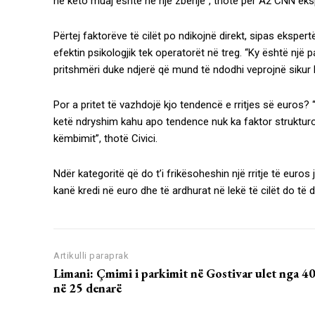
në këto muaj është në një zbehje”, thotë për A2 CNN ekspe
Përtej faktorëve të cilët po ndikojnë direkt, sipas eksper
efektin psikologjik tek operatorët në treg. “Ky është nj
pritshmëri duke ndjerë që mund të ndodhi veprojnë sikur k
Por a pritet të vazhdojë kjo tendencë e rritjes së euros
ketë ndryshim kahu apo tendence nuk ka faktor strukturor t
këmbimit”, thotë Civici.
Ndër kategoritë që do t’i frikësoheshin një rritje të euros
kanë kredi në euro dhe të ardhurat në lekë të cilët do të
Artikulli paraprak
Limani: Çmimi i parkimit në Gostivar ulet nga 4
në 25 denarë