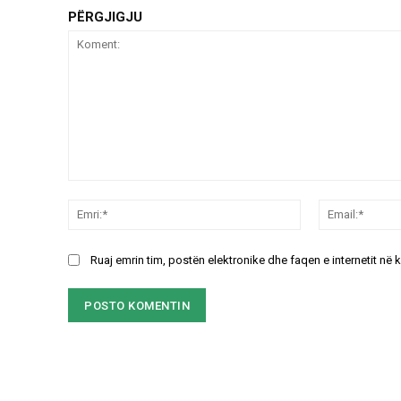
PËRGJIGJU
Koment:
Emri:*
Ruaj emrin tim, postën elektronike dhe faqen e internetit në 