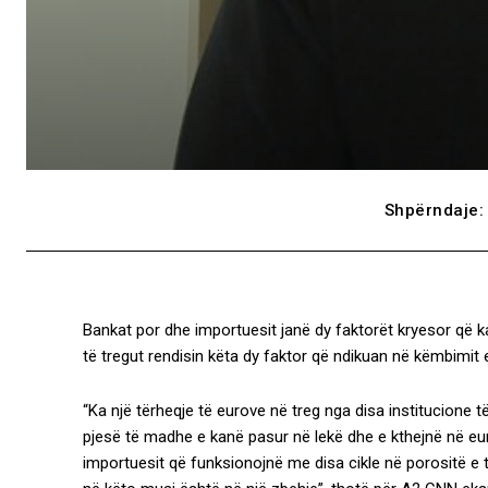
Shpërndaje:
Bankat por dhe importuesit janë dy faktorët kryesor që kan
të tregut rendisin këta dy faktor që ndikuan në këmbimit
“Ka një tërheqje të eurove në treg nga disa institucione t
pjesë të madhe e kanë pasur në lekë dhe e kthejnë në eur
importuesit që funksionojnë me disa cikle në porositë e t