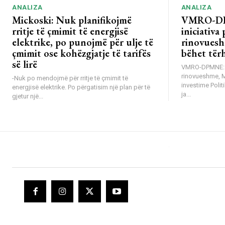
ANALIZA
ANALIZA
Mickoski: Nuk planifikojmë
VMRO-DP
rritje të çmimit të energjisë
iniciativa 
elektrike, po punojmë për ulje të
rinovuesh
çmimit ose kohëzgjatje të tarifës
bëhet tër
së lirë
VMRO-DPMNE: Mb
rinovueshme, 
-Nuk po mendojmë për rritje të çmimit të
investime Poli
energjisë elektrike. Po përgatisim një plan për të
ja...
gjetur një...