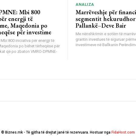
ANALIZA
MNE: Mbi 800
Marrëveshje për financ
për energji të
segmentit hekurudhor
me, Maqedonia po
Pallankë–Deve Bair
heqëse për investime
Me nënshkrimin e sotëm të marrëv
grantin investues të siguruar përm
i 800 iniciativa për energji të
investimeve në Ballkanin Perëndimo
Maqedonia po bëhet tërheqëse për
tikat që po zbaton VMRO-DPMNE-
© Biznes.mk - Të gjitha të drejtat janë të rezervuara. Hostuar nga
FidaHost.com