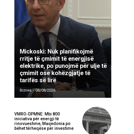
Mickoski: Nuk planifikojmë
rritje të çmimit të energjisë
elektrike, po punojmë për ulje të
Webfaqja:
çmimit ose kohëzgjatje të
tarifës së lirë
Biznes
-
06/08/2026
VMRO-DPMNE: Mbi 800
iniciativa për energji të
rinovueshme, Maqedonia po
bëhet tërheqëse për investime