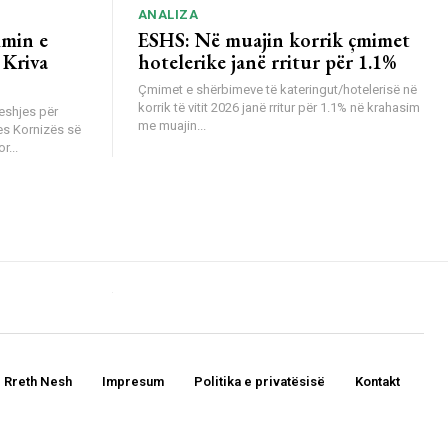
ANALIZA
imin e
ESHS: Në muajin korrik çmimet
 Kriva
hotelerike janë rritur për 1.1%
Çmimet e shërbimeve të kateringut/hotelerisë në
korrik të vitit 2026 janë rritur për 1.1% në krahasim
eshjes për
me muajin...
es Kornizës së
r...
Rreth Nesh
Impresum
Politika e privatësisë
Kontakt