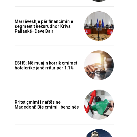
Marrëveshje për financimin e
segmentit hekurudhor Kriva
Pallankë–Deve Bair
ESHS: Në muajin korrik çmimet
hotelerike janë rritur për 1.1%
Rritet çmimi i naftës në
Maqedoni! Bie çmimi i benzinës