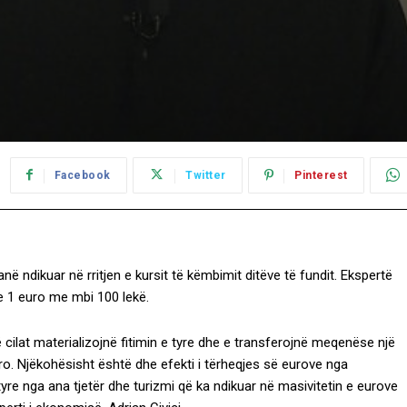
Facebook
Twitter
Pinterest
ë ndikuar në rritjen e kursit të këmbimit ditëve të fundit. Ekspertë
 e 1 euro me mbi 100 lekë.
ë cilat materializojnë fitimin e tyre dhe e transferojnë meqenëse një
o. Njëkohësisht është dhe efekti i tërheqjes së eurove nga
yre nga ana tjetër dhe turizmi që ka ndikuar në masivitetin e eurove