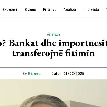
Ekonomi
Biznes
Financa
Analiza
Intervista
Analiza
o? Bankat dhe importuesit
transferojnë fitimin
By:
Biznes
Data:
01/02/2025