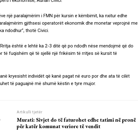
rti i ekonomisë, Adrian Civici.
tëve një paralajmërim i FMN për kursin e këmbimit, ka nxitur edhe
ë paralajmërim gjithsesi operatorët ekonomik dhe monetar veprojnë me
a ndodhur”, thotë Civici.
? “Rritja është e lehtë ka 2-3 ditë që po ndodh nëse mendojmë që do
ë fuqishëm që të sjellë një frikësim të rritjes së kursit të
 janë kryesisht individët që kanë pagat në euro por dhe ata të cilët
 duhet të paguajnë më shumë këstin e tyre mujor.
Artikulli tjetër
0
Murati: Sivjet do të faturohet edhe tatimi në pronë
për katër komunat veriore të vendit