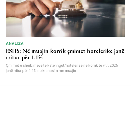
ANALIZA
ESHS: Në muajin korrik çmimet hotelerike janë
rritur për 1.1%
Çmimet e shërbimeve të kateringut/hotelerisë në korrik të vitit 2026
janë rritur për 1.1% në krahasim me muajin...