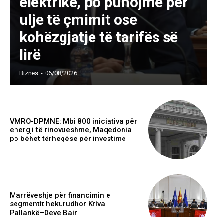
elektrike, po punojmë për
ulje të çmimit ose
kohëzgjatje të tarifës së
lirë
Biznes
-
06/08/2026
VMRO-DPMNE: Mbi 800 iniciativa për
energji të rinovueshme, Maqedonia
po bëhet tërheqëse për investime
Marrëveshje për financimin e
segmentit hekurudhor Kriva
Pallankë–Deve Bair