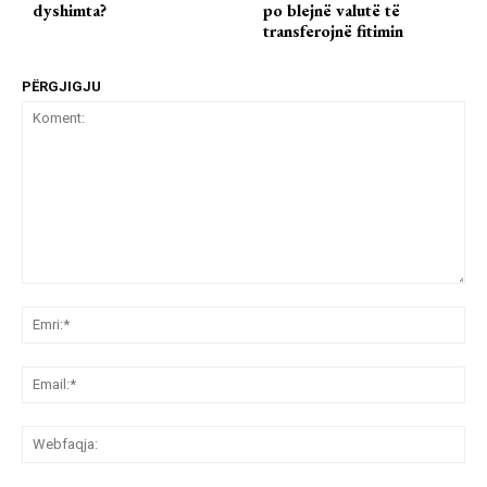
dyshimta?
po blejnë valutë të
transferojnë fitimin
PËRGJIGJU
Koment:
Emr
Ema
We