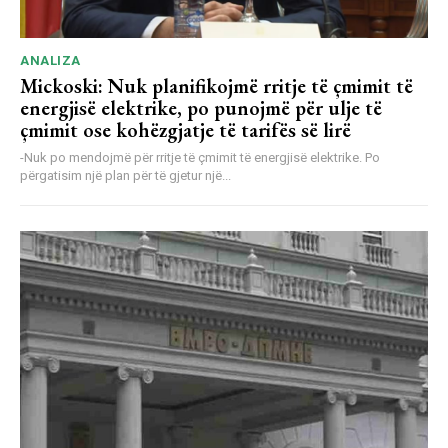
ANALIZA
Mickoski: Nuk planifikojmë rritje të çmimit të
energjisë elektrike, po punojmë për ulje të
çmimit ose kohëzgjatje të tarifës së lirë
-Nuk po mendojmë për rritje të çmimit të energjisë elektrike. Po
përgatisim një plan për të gjetur një...