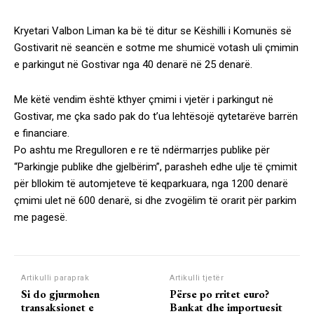
Kryetari Valbon Liman ka bë të ditur se Këshilli i Komunës së
Gostivarit në seancën e sotme me shumicë votash uli çmimin
e parkingut në Gostivar nga 40 denarë në 25 denarë.
Me këtë vendim është kthyer çmimi i vjetër i parkingut në
Gostivar, me çka sado pak do t’ua lehtësojë qytetarëve barrën
e financiare.
Po ashtu me Rregulloren e re të ndërmarrjes publike për
“Parkingje publike dhe gjelbërim”, parasheh edhe ulje të çmimit
për bllokim të automjeteve të keqparkuara, nga 1200 denarë
çmimi ulet në 600 denarë, si dhe zvogëlim të orarit për parkim
me pagesë.
Artikulli paraprak
Artikulli tjetër
Si do gjurmohen
Përse po rritet euro?
transaksionet e
Bankat dhe importuesit