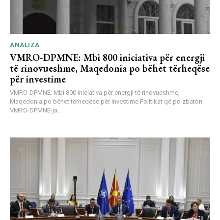
ANALIZA
VMRO-DPMNE: Mbi 800 iniciativa për energji
të rinovueshme, Maqedonia po bëhet tërheqëse
për investime
VMRO-DPMNE: Mbi 800 iniciativa për energji të rinovueshme,
Maqedonia po bëhet tërheqëse për investime Politikat që po zbaton
VMRO-DPMNE-ja...