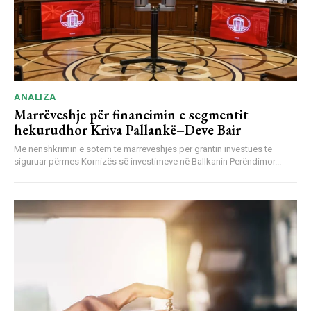
ANALIZA
Marrëveshje për financimin e segmentit
hekurudhor Kriva Pallankë–Deve Bair
Me nënshkrimin e sotëm të marrëveshjes për grantin investues të
siguruar përmes Kornizës së investimeve në Ballkanin Perëndimor...