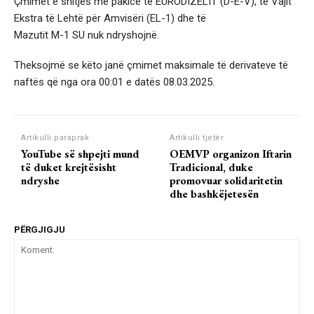
Çmimet e shitjes me pakicë të EURODIZELIT (D-E-V), të Vajit
Ekstra të Lehtë për Amvisëri (EL-1) dhe të
Mazutit M-1 SU nuk ndryshojnë.
Theksojmë se këto janë çmimet maksimale të derivateve të
naftës që nga ora 00:01 e datës 08.03.2025.
Artikulli paraprak
Artikulli tjetër
YouTube së shpejti mund
OEMVP organizon Iftarin
të duket krejtësisht
Tradicional, duke
ndryshe
promovuar solidaritetin
dhe bashkëjetesën
PËRGJIGJU