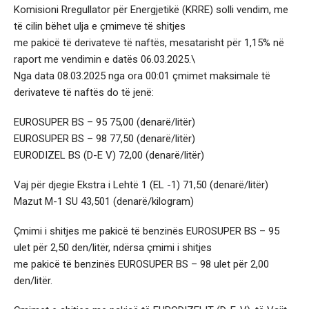
Komisioni Rregullator për Energjetikë (KRRE) solli vendim, me
të cilin bëhet ulja e çmimeve të shitjes
me pakicë të derivateve të naftës, mesatarisht për 1,15% në
raport me vendimin e datës 06.03.2025.\
Nga data 08.03.2025 nga ora 00:01 çmimet maksimale të
derivateve të naftës do të jenë:
EUROSUPER BS – 95 75,00 (denarë/litër)
EUROSUPER BS – 98 77,50 (denarë/litër)
EURODIZEL BS (D-Е V) 72,00 (denarë/litër)
Vaj për djegie Ekstra i Lehtë 1 (EL -1) 71,50 (denarë/litër)
Mazut М-1 SU 43,501 (denarë/kilogram)
Çmimi i shitjes me pakicë të benzinës EUROSUPER BS – 95
ulet për 2,50 den/litër, ndërsa çmimi i shitjes
me pakicë të benzinës EUROSUPER BS – 98 ulet për 2,00
den/litër.