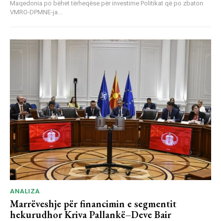
Maqedonia po bëhet tërheqëse për investime Politikat që po zbaton
VMRO-DPMNE-ja...
ANALIZA
Marrëveshje për financimin e segmentit
hekurudhor Kriva Pallankë–Deve Bair