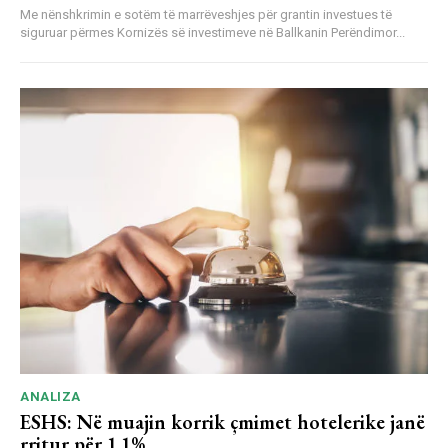
Me nënshkrimin e sotëm të marrëveshjes për grantin investues të
siguruar përmes Kornizës së investimeve në Ballkanin Perëndimor...
ANALIZA
ESHS: Në muajin korrik çmimet hotelerike janë
rritur për 1.1%