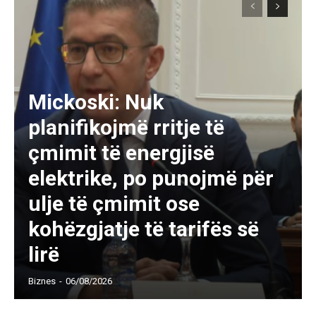
Mickoski: Nuk
planifikojmë rritje të
çmimit të energjisë
elektrike, po punojmë për
ulje të çmimit ose
kohëzgjatje të tarifës së
lirë
Biznes
-
06/08/2026