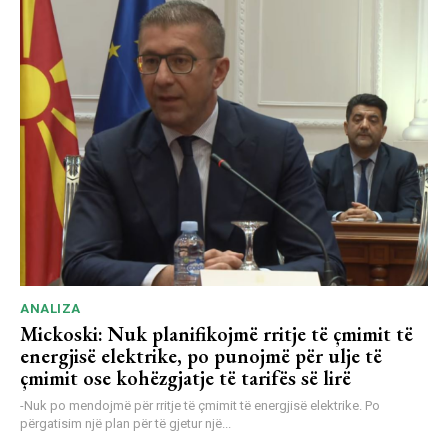
ANALIZA
Mickoski: Nuk planifikojmë rritje të çmimit të
energjisë elektrike, po punojmë për ulje të
çmimit ose kohëzgjatje të tarifës së lirë
-Nuk po mendojmë për rritje të çmimit të energjisë elektrike. Po
përgatisim një plan për të gjetur një...