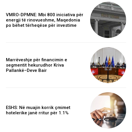
VMRO-DPMNE: Mbi 800 iniciativa për
energji të rinovueshme, Maqedonia
po bëhet tërheqëse për investime
Marrëveshje për financimin e
segmentit hekurudhor Kriva
Pallankë–Deve Bair
ESHS: Në muajin korrik çmimet
hotelerike janë rritur për 1.1%