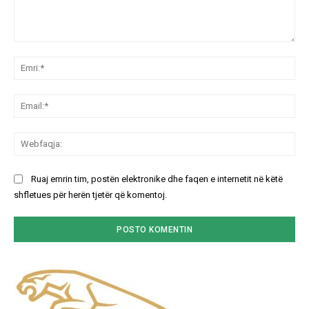
Koment:
Emr
Ema
We
Ruaj emrin tim, postën elektronike dhe faqen e internetit në këtë
shfletues për herën tjetër që komentoj.