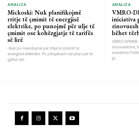
ANALIZA
ANALIZA
Mickoski: Nuk planifikojmë
VMRO-DP
rritje të çmimit të energjisë
iniciativa 
elektrike, po punojmë për ulje të
rinovuesh
çmimit ose kohëzgjatje të tarifës
bëhet tër
së lirë
VMRO-DPMNE: Mb
rinovueshme, 
-Nuk po mendojmë për rritje të çmimit të
investime Poli
energjisë elektrike. Po përgatisim një plan për të
ja...
gjetur një...