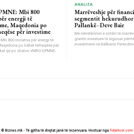
ANALIZA
MNE: Mbi 800
Marrëveshje për financ
për energji të
segmentit hekurudhor
me, Maqedonia po
Pallankë–Deve Bair
heqëse për investime
Me nënshkrimin e sotëm të marrëv
grantin investues të siguruar përm
i 800 iniciativa për energji të
investimeve në Ballkanin Perëndimo
Maqedonia po bëhet tërheqëse për
tikat që po zbaton VMRO-DPMNE-
© Biznes.mk - Të gjitha të drejtat janë të rezervuara. Hostuar nga
FidaHost.com