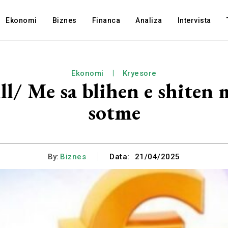
Ekonomi
Biznes
Financa
Analiza
Intervista
Ekonomi
Kryesore
l/ Me sa blihen e shiten 
sotme
By:
Biznes
Data:
21/04/2025