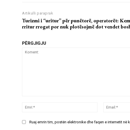
Artikulli paraprak
Turizmi i “uritur” për punëtorë, operatorët: Kem
rritur rrogat por nuk plotësojmë dot vendet bos
PËRGJIGJU
Koment:
Emri:*
Ruaj emrin tim, postën elektronike dhe faqen e internetit në 