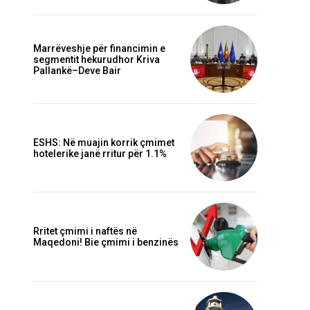
Marrëveshje për financimin e
segmentit hekurudhor Kriva
Pallankë–Deve Bair
ESHS: Në muajin korrik çmimet
hotelerike janë rritur për 1.1%
Rritet çmimi i naftës në
Maqedoni! Bie çmimi i benzinës