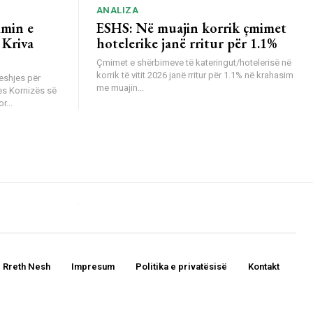
ANALIZA
imin e
ESHS: Në muajin korrik çmimet
 Kriva
hotelerike janë rritur për 1.1%
Çmimet e shërbimeve të kateringut/hotelerisë në
korrik të vitit 2026 janë rritur për 1.1% në krahasim
eshjes për
me muajin...
es Kornizës së
r...
Rreth Nesh
Impresum
Politika e privatësisë
Kontakt