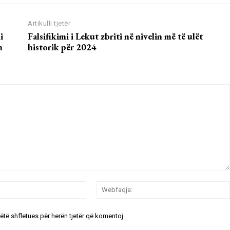
Artikulli tjetër
i
Falsifikimi i Lekut zbriti në nivelin më të ulët
h
historik për 2024
Email:*
këtë shfletues për herën tjetër që komentoj.