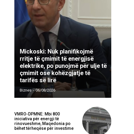
Mickoski: Nuk planifikojmë
rritje të çmimit të energjisë
elektrike, po punojmë për ulje të
çmimit ose kohëzgjatje të
tarifës së lirë
Biznes
-
06/08/2026
VMRO-DPMNE: Mbi 800
iniciativa për energji të
rinovueshme, Maqedonia po
bëhet tërheqëse për investime