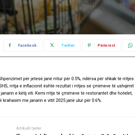
Facebook
Twitter
Pinterest
. Shpenzimet për jetesë janë rritur për 0.5%, ndërsa për shkak të rritjes
SHS, rritja e inflacionit është rezultat i rritjes së çmimeve të ushqimit
narin e këtij viti. Kemi rritje të çmimeve te restorantet dhe hotelet,
ë krahasim me janarin e vitit 2025 janë ulur për 0.6%.
Artikulli tjetër