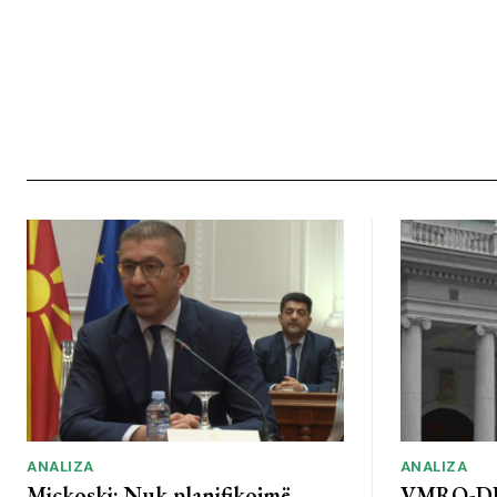
ANALIZA
ANALIZA
Mickoski: Nuk planifikojmë
VMRO-DP