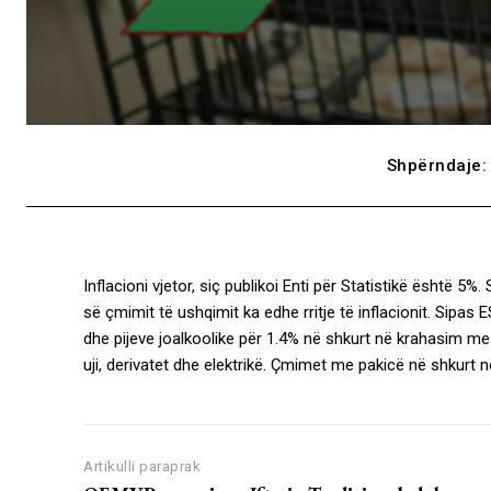
Shpërndaje:
Inflacioni vjetor, siç publikoi Enti për Statistikë është 5%
së çmimit të ushqimit ka edhe rritje të inflacionit. Sipas E
dhe pijeve joalkoolike për 1.4% në shkurt në krahasim me ja
uji, derivatet dhe elektrikë. Çmimet me pakicë në shkurt n
Artikulli paraprak