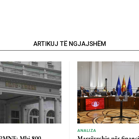
ARTIKUJ TË NGJAJSHËM
ANALIZA
MNE: Mbi 800
Marrëveshje për financ