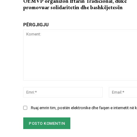
OEMVP organizon Iftarin Tradicional, duke
promovuar solidaritetin dhe bashkëjetesën
PËRGJIGJU
Koment:
Emri:*
Ruaj emrin tim, postën elektronike dhe faqen e internetit në 