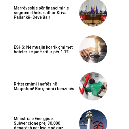
Marrëveshje për financimin e
segmentit hekurudhor Kriva
Pallankë–Deve Bair
ESHS: Në muajin korrik çmimet
hotelerike janë rritur për 1.1%
Rritet çmimi i naftës në
Maqedoni! Bie çmimi i benzinës
Ministria e Energjisë:
Subvencione prej 30.000
denarësh për kyçje në gaz