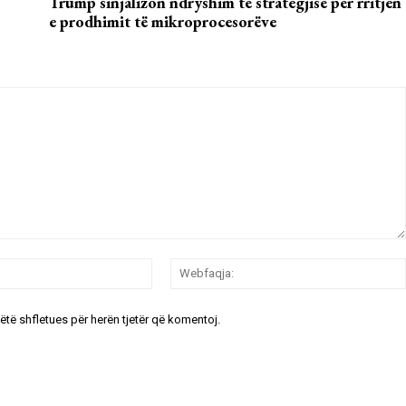
Trump sinjalizon ndryshim të strategjisë për rritjen
e prodhimit të mikroprocesorëve
Email:*
këtë shfletues për herën tjetër që komentoj.