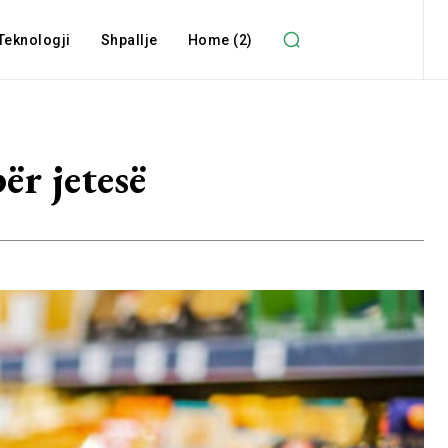
Teknologji
Shpallje
Home (2)
ër jetesë