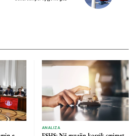
ANALIZA
imin e
ESHS: Në muajin korrik çmimet