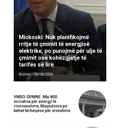
Mickoski: Nuk planifikojmë
rritje të çmimit të energjisë
elektrike, po punojmë për ulje të
çmimit ose kohëzgjatje të
tarifës së lirë
Biznes
-
06/08/2026
VMRO-DPMNE: Mbi 800
iniciativa për energji të
rinovueshme, Maqedonia po
bëhet tërheqëse për investime