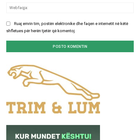
We
Ruaj emrin tim, postën elektronike dhe faqen e internetit në këtë
shfletues për herën tjetër që komentoj.