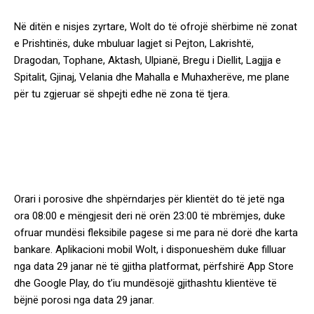
Në ditën e nisjes zyrtare, Wolt do të ofrojë shërbime në zonat
e Prishtinës, duke mbuluar lagjet si Pejton, Lakrishtë,
Dragodan, Tophane, Aktash, Ulpianë, Bregu i Diellit, Lagjja e
Spitalit, Gjinaj, Velania dhe Mahalla e Muhaxherëve, me plane
për tu zgjeruar së shpejti edhe në zona të tjera.
Orari i porosive dhe shpërndarjes për klientët do të jetë nga
ora 08:00 e mëngjesit deri në orën 23:00 të mbrëmjes, duke
ofruar mundësi fleksibile pagese si me para në dorë dhe karta
bankare. Aplikacioni mobil Wolt, i disponueshëm duke filluar
nga data 29 janar në të gjitha platformat, përfshirë App Store
dhe Google Play, do t’iu mundësojë gjithashtu klientëve të
bëjnë porosi nga data 29 janar.