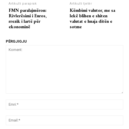
Artikulli paraprak
Artikulli tjetër
FMN paralajmëron:
Këmbimi valutor, me sa
Rivlerësimi i Euros,
lekë blihen e shiten
rrezik i lartë për
valutat e huaja ditën e
ekonominë
sotme
PËRGJIGJU
Koment:
Emr
Ema