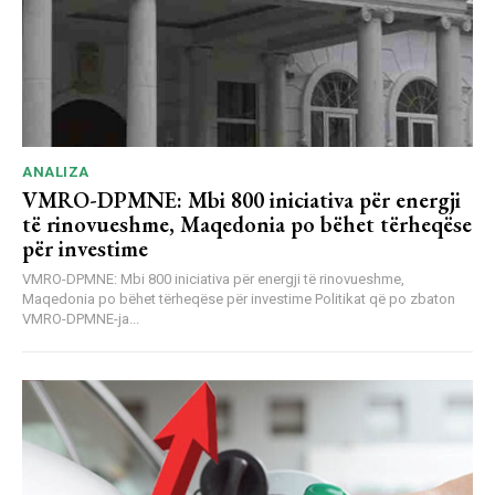
ANALIZA
VMRO-DPMNE: Mbi 800 iniciativa për energji
të rinovueshme, Maqedonia po bëhet tërheqëse
për investime
VMRO-DPMNE: Mbi 800 iniciativa për energji të rinovueshme,
Maqedonia po bëhet tërheqëse për investime Politikat që po zbaton
VMRO-DPMNE-ja...