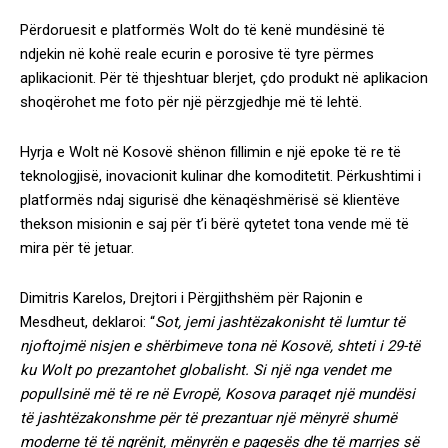
Përdoruesit e platformës Wolt do të kenë mundësinë të
ndjekin në kohë reale ecurin e porosive të tyre përmes
aplikacionit. Për të thjeshtuar blerjet, çdo produkt në aplikacion
shoqërohet me foto për një përzgjedhje më të lehtë.
Hyrja e Wolt në Kosovë shënon fillimin e një epoke të re të
teknologjisë, inovacionit kulinar dhe komoditetit. Përkushtimi i
platformës ndaj sigurisë dhe kënaqëshmërisë së klientëve
thekson misionin e saj për t’i bërë qytetet tona vende më të
mira për të jetuar.
Dimitris Karelos, Drejtori i Përgjithshëm për Rajonin e
Mesdheut, deklaroi: “
Sot, jemi jashtëzakonisht të lumtur të
njoftojmë nisjen e shërbimeve tona në Kosovë, shteti i 29-të
ku Wolt po prezantohet globalisht. Si një nga vendet me
popullsinë më të re në Evropë, Kosova paraqet një mundësi
të jashtëzakonshme për të prezantuar një mënyrë shumë
moderne të të ngrënit, mënyrën e pagesës dhe të marrjes së