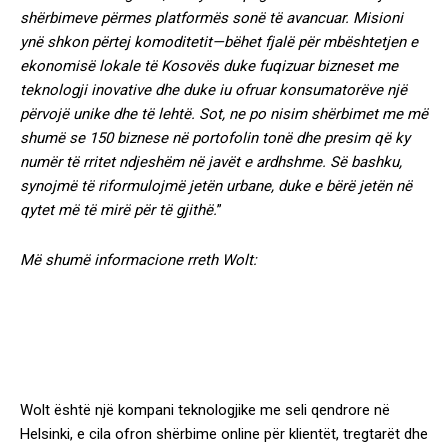
shërbimeve përmes platformës sonë të avancuar. Misioni
ynë shkon përtej komoditetit—bëhet fjalë për mbështetjen e
ekonomisë lokale të Kosovës duke fuqizuar bizneset me
teknologji inovative dhe duke iu ofruar konsumatorëve një
përvojë unike dhe të lehtë. Sot, ne po nisim shërbimet me më
shumë se 150 biznese në portofolin tonë dhe presim që ky
numër të rritet ndjeshëm në javët e ardhshme. Së bashku,
synojmë të riformulojmë jetën urbane, duke e bërë jetën në
qytet më të mirë për të gjithë.
”
Më shumë informacione rreth Wolt:
Wolt është një kompani teknologjike me seli qendrore në
Helsinki, e cila ofron shërbime online për klientët, tregtarët dhe