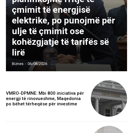
çmimit të energjisë
elektrike, po punojmë për
ulje të çmimit ose
kohëzgjatje të tarifës së
lirë
Biznes
-
06/08/2026
VMRO-DPMNE: Mbi 800 iniciativa për
energji të rinovueshme, Maqedonia
po bëhet tërheqëse për investime