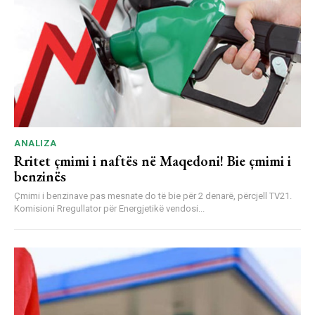
ANALIZA
Rritet çmimi i naftës në Maqedoni! Bie çmimi i
benzinës
Çmimi i benzinave pas mesnate do të bie për 2 denarë, përcjell TV21.
Komisioni Rregullator për Energjetikë vendosi...