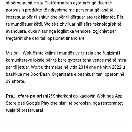
shpërndarësit e saj. Platforma lidh qytetarët që duan të
porosisin produkte të ndryshme me personat që janë të
interesuar për t’i shitur dhe për t’i dërguar ato tek klientët. Për
ta mundësuar këtë, Wolt ka zhvilluar një sërë teknologjish të
avancuara, duke nisur nga logjistika vendore, zgjidhjet për
tregtarët dhe deri tek opsionet financiare.
Misioni i Wolt është krijimi i mundësive të reja dhe fuqizimi i
komuniteteve lokale për të bërë qytetet tona vende më të mira
për të jetuar. Wolt u themelua në vitin 2014 dhe në vitin 2022 u
bashkua me DoorDash. Organizata e bashkuar tani operon në
29 shtete.
Pra… çfarë po prisni?!
Shkarkoni aplikacionin Wolt nga App
Store ose Google Play dhe nisni të porosisni nga restorantet
tuaja të preferuara!