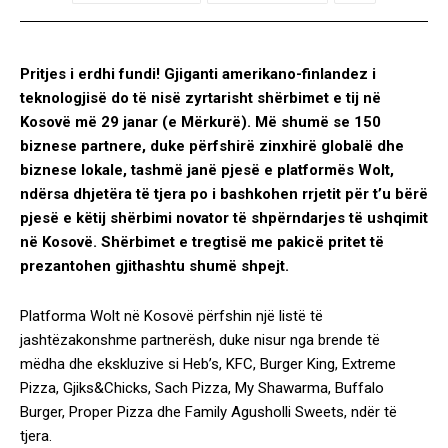
Pritjes i erdhi fundi! Gjiganti amerikano-finlandez i
teknologjisë do të nisë zyrtarisht shërbimet e tij në
Kosovë më 29 janar (e Mërkurë). Më shumë se 150
biznese partnere, duke përfshirë zinxhirë globalë dhe
biznese lokale, tashmë janë pjesë e platformës Wolt,
ndërsa dhjetëra të tjera po i bashkohen rrjetit për t’u bërë
pjesë e këtij shërbimi novator të shpërndarjes të ushqimit
në Kosovë. Shërbimet e tregtisë me pakicë pritet të
prezantohen gjithashtu shumë shpejt.
Platforma Wolt në Kosovë përfshin një listë të
jashtëzakonshme partnerësh, duke nisur nga brende të
mëdha dhe ekskluzive si Heb’s, KFC, Burger King, Extreme
Pizza, Gjiks&Chicks, Sach Pizza, My Shawarma, Buffalo
Burger, Proper Pizza dhe Family Agusholli Sweets, ndër të
tjera.