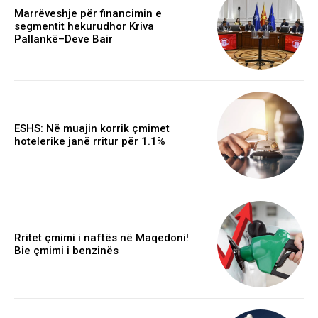
Marrëveshje për financimin e
segmentit hekurudhor Kriva
Pallankë–Deve Bair
ESHS: Në muajin korrik çmimet
hotelerike janë rritur për 1.1%
Rritet çmimi i naftës në Maqedoni!
Bie çmimi i benzinës