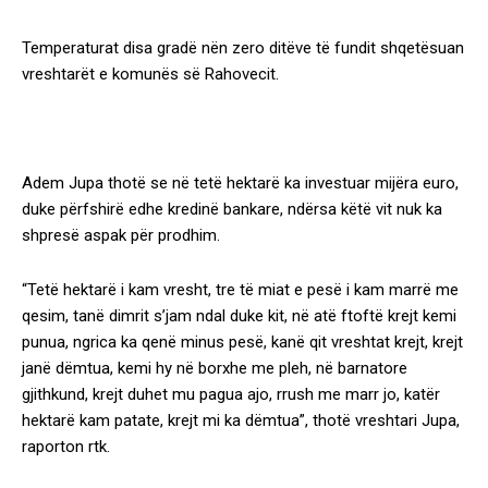
Temperaturat disa gradë nën zero ditëve të fundit shqetësuan
vreshtarët e komunës së Rahovecit.
Adem Jupa thotë se në tetë hektarë ka investuar mijëra euro,
duke përfshirë edhe kredinë bankare, ndërsa këtë vit nuk ka
shpresë aspak për prodhim.
“Tetë hektarë i kam vresht, tre të miat e pesë i kam marrë me
qesim, tanë dimrit s’jam ndal duke kit, në atë ftoftë krejt kemi
punua, ngrica ka qenë minus pesë, kanë qit vreshtat krejt, krejt
janë dëmtua, kemi hy në borxhe me pleh, në barnatore
gjithkund, krejt duhet mu pagua ajo, rrush me marr jo, katër
hektarë kam patate, krejt mi ka dëmtua”, thotë vreshtari Jupa,
raporton rtk.