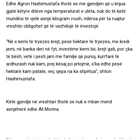
Edhe Agron Haxhimustafa thotë se me gjendjen që u krijua
gjatë këtyre ditëve nga temperaturat e ulëta, nuk do të ketë
mundësi të vjelë asnjë kilogram rrush, ndërsa për ta ruajtur
vreshtin obligohet që të vazhdojë të investojë.
“Ne e kemi të tryezës krejt, pesë hektarë të tryezës, me kredi
jemi, në banka deri në fyt, investime kemi bë, krejt gati, por çka
të bësh, vetë i pesti jam me familje që punoj, kurrfarë të
ardhurash nuk kam, prej kësaj po jetojmë, s’ka edhe pesë
hektarë kam patate, veç qepa na ka shpëtua”, shton
Haxhimustafa.
Këtë gjendje në vreshtari thotë se nuk e mban mend
asnjëherë edhe Ali Morina.