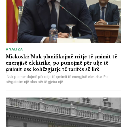
ANALIZA
Mickoski: Nuk planifikojmë rritje të çmimit të
energjisë elektrike, po punojmë për ulje të
çmimit ose kohëzgjatje të tarifës së lirë
-Nuk po mendojmë për rritje të çmimit të energjisë elektrike. Po
përgatisim një plan për të gjetur një...