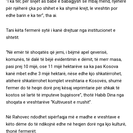
“I ka ter, për sivjet as babë e babagjysh se mbaj mend, njëherë
për njëherë çka po shihet e ka shymë krejt, le vreshtin por
edhe barin e ka ter”, tha ai.
Tani këta fermerë sytë i kanë drejtuar nga institucionet e
shtetit.
“Në emër të shoqatës që jemi, i bëjmë apel qeverisë,
komunës, të dalë të bëjë evidentimin e dëmit, të merr masa,
pasi prej 10 mijë, ose 11 mijë hektarëve sa ka pas Kosova
kanë mbet edhe 3 mijë hektarë, nëse edhe kjo shkatërrohet,
atëherë shkatërrohet komplet vreshtaria e Kosovës, shumë
fermer do të heqin dorë prej kësaj veprimtarie për shkak të
kostos së lartë të imputeve bujqësore”, thotë Habib Dina nga
shoqata e vreshtarëve “Kultivuesit e rrushit”.
Në Rahovec ndodhet sipërfaqja më e madhe e vreshtave e
këto dëme do të ndikojnë edhe në heqjen dorë nga kjo kulturë,
thonë fermerët.