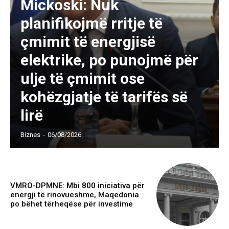
Mickoski: Nuk
planifikojmë rritje të
çmimit të energjisë
elektrike, po punojmë për
ulje të çmimit ose
kohëzgjatje të tarifës së
lirë
Biznes
-
06/08/2026
VMRO-DPMNE: Mbi 800 iniciativa për
energji të rinovueshme, Maqedonia
po bëhet tërheqëse për investime