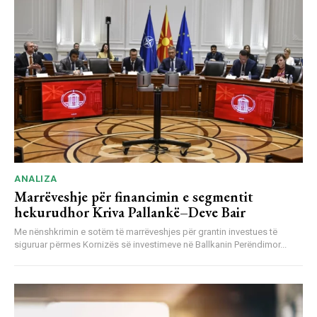
ANALIZA
Marrëveshje për financimin e segmentit
hekurudhor Kriva Pallankë–Deve Bair
Me nënshkrimin e sotëm të marrëveshjes për grantin investues të
siguruar përmes Kornizës së investimeve në Ballkanin Perëndimor...