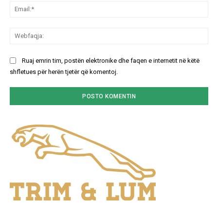
Ema
We
Ruaj emrin tim, postën elektronike dhe faqen e internetit në këtë
shfletues për herën tjetër që komentoj.