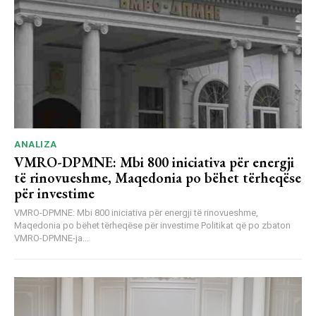
ANALIZA
VMRO-DPMNE: Mbi 800 iniciativa për energji
të rinovueshme, Maqedonia po bëhet tërheqëse
për investime
VMRO-DPMNE: Mbi 800 iniciativa për energji të rinovueshme,
Maqedonia po bëhet tërheqëse për investime Politikat që po zbaton
VMRO-DPMNE-ja...