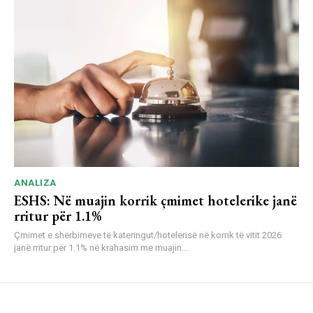
ANALIZA
ESHS: Në muajin korrik çmimet hotelerike janë
rritur për 1.1%
Çmimet e shërbimeve të kateringut/hotelerisë në korrik të vitit 2026
janë rritur për 1.1% në krahasim me muajin...