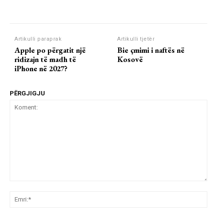
Artikulli paraprak
Artikulli tjetër
Apple po përgatit një
Bie çmimi i naftës në
ridizajn të madh të
Kosovë
iPhone në 2027?
PËRGJIGJU
Koment:
Emr