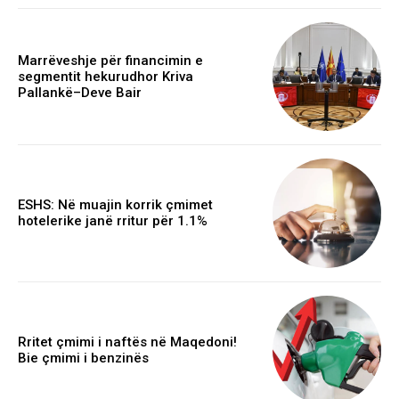
Marrëveshje për financimin e
segmentit hekurudhor Kriva
Pallankë–Deve Bair
ESHS: Në muajin korrik çmimet
hotelerike janë rritur për 1.1%
Rritet çmimi i naftës në Maqedoni!
Bie çmimi i benzinës