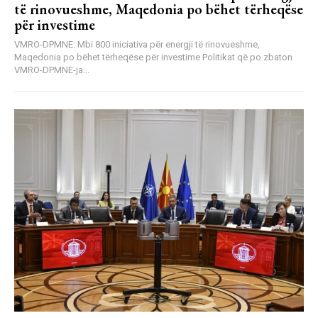
të rinovueshme, Maqedonia po bëhet tërheqëse
për investime
VMRO-DPMNE: Mbi 800 iniciativa për energji të rinovueshme,
Maqedonia po bëhet tërheqëse për investime Politikat që po zbaton
VMRO-DPMNE-ja...