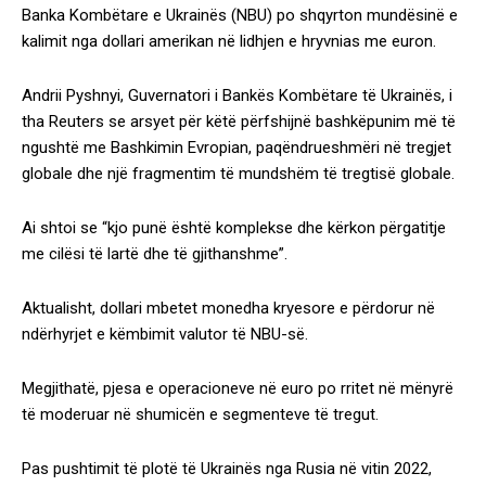
Banka Kombëtare e Ukrainës (NBU) po shqyrton mundësinë e
kalimit nga dollari amerikan në lidhjen e hryvnias me euron.
Andrii Pyshnyi, Guvernatori i Bankës Kombëtare të Ukrainës, i
tha Reuters se arsyet për këtë përfshijnë bashkëpunim më të
ngushtë me Bashkimin Evropian, paqëndrueshmëri në tregjet
globale dhe një fragmentim të mundshëm të tregtisë globale.
Ai shtoi se “kjo punë është komplekse dhe kërkon përgatitje
me cilësi të lartë dhe të gjithanshme”.
Aktualisht, dollari mbetet monedha kryesore e përdorur në
ndërhyrjet e këmbimit valutor të NBU-së.
Megjithatë, pjesa e operacioneve në euro po rritet në mënyrë
të moderuar në shumicën e segmenteve të tregut.
Pas pushtimit të plotë të Ukrainës nga Rusia në vitin 2022,