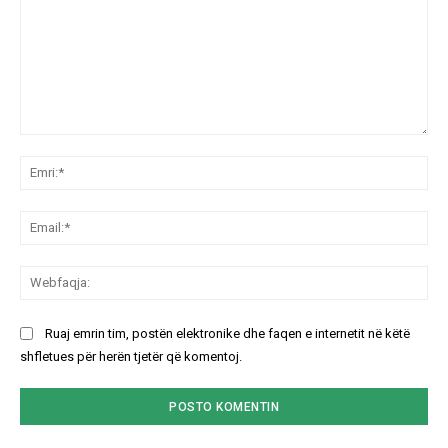
Koment:
Emr
Ema
We
Ruaj emrin tim, postën elektronike dhe faqen e internetit në këtë
shfletues për herën tjetër që komentoj.