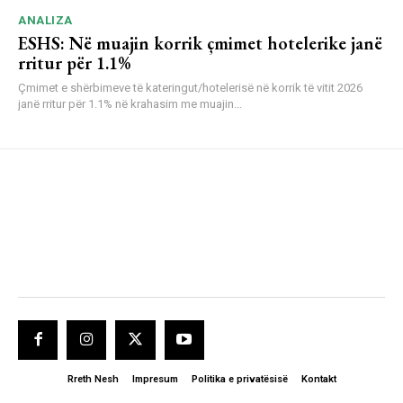
ANALIZA
ESHS: Në muajin korrik çmimet hotelerike janë
rritur për 1.1%
Çmimet e shërbimeve të kateringut/hotelerisë në korrik të vitit 2026
janë rritur për 1.1% në krahasim me muajin...
Rreth Nesh
Impresum
Politika e privatësisë
Kontakt