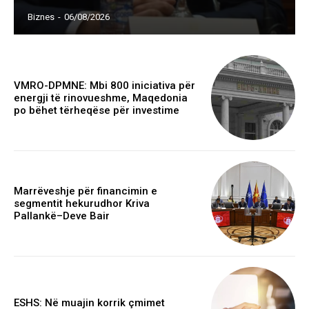
Biznes
-
06/08/2026
VMRO-DPMNE: Mbi 800 iniciativa për
energji të rinovueshme, Maqedonia
po bëhet tërheqëse për investime
Marrëveshje për financimin e
segmentit hekurudhor Kriva
Pallankë–Deve Bair
ESHS: Në muajin korrik çmimet