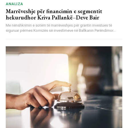
ANALIZA
Marrëveshje për financimin e segmentit
hekurudhor Kriva Pallankë–Deve Bair
Me nënshkrimin e sotëm të marrëveshjes për grantin investues të
siguruar përmes Kornizës së investimeve në Ballkanin Perëndimor...