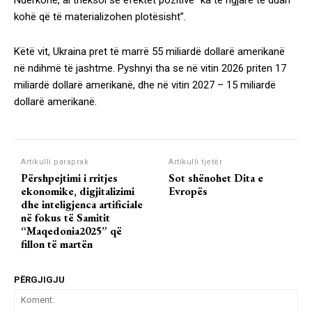
Ndërkohë, ai theksoi se efektet pozitive “ka të ngjarë të duan
kohë që të materializohen plotësisht”.
Këtë vit, Ukraina pret të marrë 55 miliardë dollarë amerikanë
në ndihmë të jashtme. Pyshnyi tha se në vitin 2026 priten 17
miliardë dollarë amerikanë, dhe në vitin 2027 – 15 miliardë
dollarë amerikanë.
Artikulli paraprak
Artikulli tjetër
Përshpejtimi i rritjes
Sot shënohet Dita e
ekonomike, digjitalizimi
Evropës
dhe inteligjenca artificiale
në fokus të Samitit
“Maqedonia2025” që
fillon të martën
PËRGJIGJU