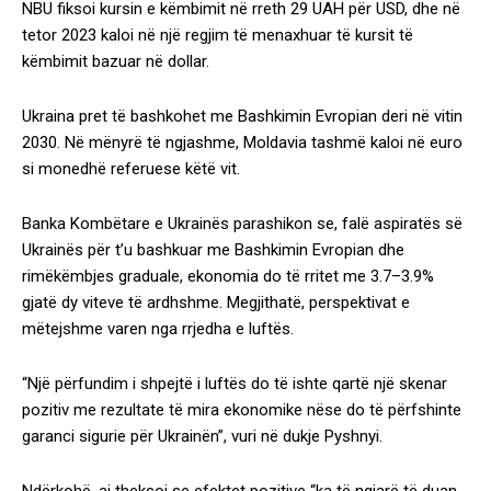
NBU fiksoi kursin e këmbimit në rreth 29 UAH për USD, dhe në
tetor 2023 kaloi në një regjim të menaxhuar të kursit të
këmbimit bazuar në dollar.
Ukraina pret të bashkohet me Bashkimin Evropian deri në vitin
2030. Në mënyrë të ngjashme, Moldavia tashmë kaloi në euro
si monedhë referuese këtë vit.
Banka Kombëtare e Ukrainës parashikon se, falë aspiratës së
Ukrainës për t’u bashkuar me Bashkimin Evropian dhe
rimëkëmbjes graduale, ekonomia do të rritet me 3.7–3.9%
gjatë dy viteve të ardhshme. Megjithatë, perspektivat e
mëtejshme varen nga rrjedha e luftës.
“Një përfundim i shpejtë i luftës do të ishte qartë një skenar
pozitiv me rezultate të mira ekonomike nëse do të përfshinte
garanci sigurie për Ukrainën”, vuri në dukje Pyshnyi.