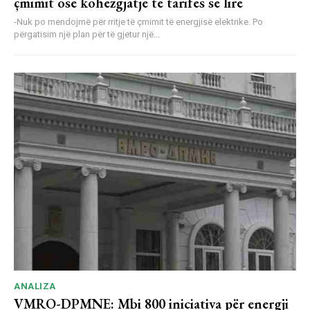
çmimit ose kohëzgjatje të tarifës së lirë
-Nuk po mendojmë për rritje të çmimit të energjisë elektrike. Po
përgatisim një plan për të gjetur një...
ANALIZA
VMRO-DPMNE: Mbi 800 iniciativa për energji