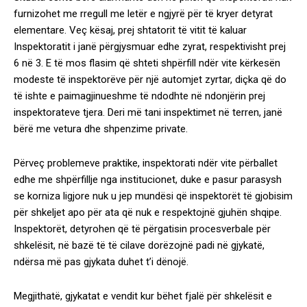
furnizohet me rregull me letër e ngjyrë për të kryer detyrat
elementare. Veç kësaj, prej shtatorit të vitit të kaluar
Inspektoratit i janë përgjysmuar edhe zyrat, respektivisht prej
6 në 3. E të mos flasim që shteti shpërfill ndër vite kërkesën
modeste të inspektorëve për një automjet zyrtar, diçka që do
të ishte e paimagjinueshme të ndodhte në ndonjërin prej
inspektorateve tjera. Deri më tani inspektimet në terren, janë
bërë me vetura dhe shpenzime private.
Përveç problemeve praktike, inspektorati ndër vite përballet
edhe me shpërfillje nga institucionet, duke e pasur parasysh
se korniza ligjore nuk u jep mundësi që inspektorët të gjobisim
për shkeljet apo për ata që nuk e respektojnë gjuhën shqipe.
Inspektorët, detyrohen që të përgatisin procesverbale për
shkelësit, në bazë të të cilave dorëzojnë padi në gjykatë,
ndërsa më pas gjykata duhet t’i dënojë.
Megjithatë, gjykatat e vendit kur bëhet fjalë për shkelësit e