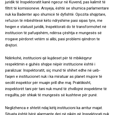
juridik të Inspektoratit kanë ngecur në Kuvend, pas kalimit të
filtrit të komisioneve. Arsyeja, është se shumica parlamentare
nuk ka Badenter apo shumicë të dyfishtë. Opozita shqiptare,
refuzon të mbështesë këto ndryshime pasi sipas tyre, me
heqjen e statusit juridik, Inspektorati do të transformohet në
institucion të pafuqishëm, ndërsa çështja e mungesës së
rrogave përdoret vetëm si alibi, pasi problemi qëndron te
drejtori.
Ndërkohë, institucioni që kujdeset për të mbikëqyrur
respektimin e gjuhës shqipe nëpër institucione është i
paralizuar. Inspektoratit, siç mund të shihet edhe në ueb-
faqen e institucionet nuk i ka miratuar as planet mujore të
secilit inspektor për muajin prill dhe maj. Praktikisht,
inspektorët tani për tani nuk mund të zhvillojnë inspektime të
rregullta, për shkak të mungesës së kushteve për punë.
Neglizhenca e shtetit ndaj këtij institucioni ka arritur majat.
Situata është bërë alarmante deri në pikën që Inspektorati nuk