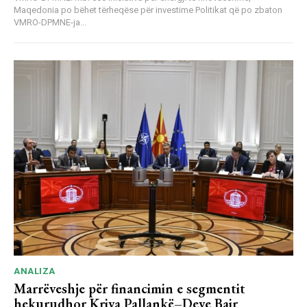
Maqedonia po bëhet tërheqëse për investime Politikat që po zbaton
VMRO-DPMNE-ja...
ANALIZA
Marrëveshje për financimin e segmentit
hekurudhor Kriva Pallankë–Deve Bair