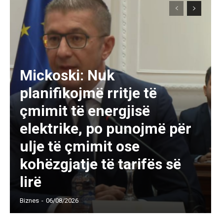
Mickoski: Nuk
planifikojmë rritje të
çmimit të energjisë
elektrike, po punojmë për
ulje të çmimit ose
kohëzgjatje të tarifës së
lirë
Biznes
-
06/08/2026