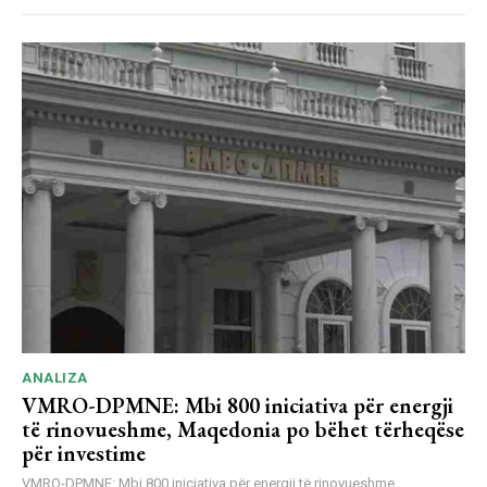
ANALIZA
VMRO-DPMNE: Mbi 800 iniciativa për energji
të rinovueshme, Maqedonia po bëhet tërheqëse
për investime
VMRO-DPMNE: Mbi 800 iniciativa për energji të rinovueshme,