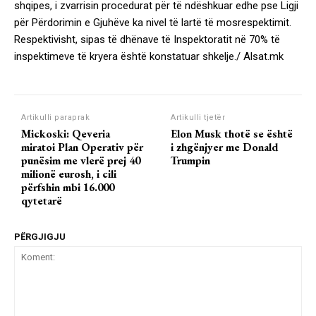
shqipes, i zvarrisin procedurat për të ndëshkuar edhe pse Ligji
për Përdorimin e Gjuhëve ka nivel të lartë të mosrespektimit.
Respektivisht, sipas të dhënave të Inspektoratit në 70% të
inspektimeve të kryera është konstatuar shkelje./ Alsat.mk
Artikulli paraprak
Artikulli tjetër
Mickoski: Qeveria
Elon Musk thotë se është
miratoi Plan Operativ për
i zhgënjyer me Donald
punësim me vlerë prej 40
Trumpin
milionë eurosh, i cili
përfshin mbi 16.000
qytetarë
PËRGJIGJU