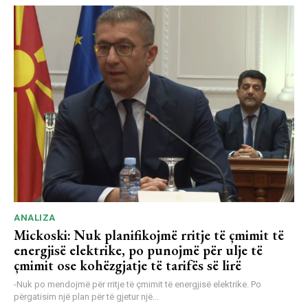
ANALIZA
Mickoski: Nuk planifikojmë rritje të çmimit të
energjisë elektrike, po punojmë për ulje të
çmimit ose kohëzgjatje të tarifës së lirë
-Nuk po mendojmë për rritje të çmimit të energjisë elektrike. Po
përgatisim një plan për të gjetur një...