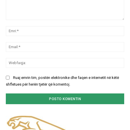
Koment:
Emr
Ema
We
Ruaj emrin tim, postën elektronike dhe faqen e internetit në këtë
shfletues për herën tjetër që komentoj.