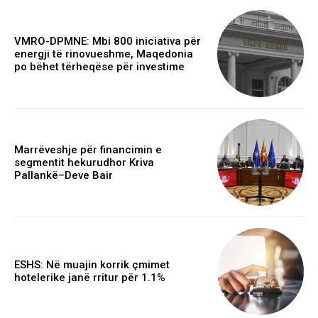
VMRO-DPMNE: Mbi 800 iniciativa për
energji të rinovueshme, Maqedonia
po bëhet tërheqëse për investime
Marrëveshje për financimin e
segmentit hekurudhor Kriva
Pallankë–Deve Bair
ESHS: Në muajin korrik çmimet
hotelerike janë rritur për 1.1%