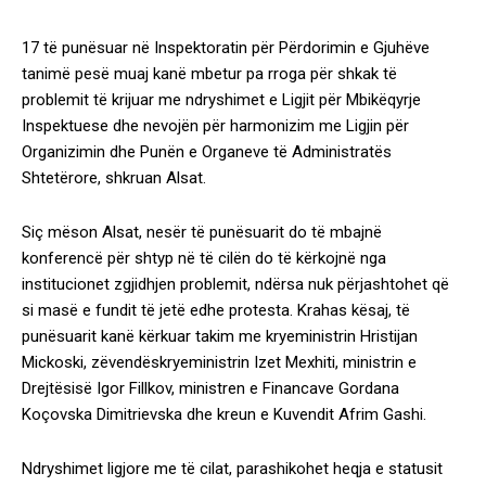
17 të punësuar në Inspektoratin për Përdorimin e Gjuhëve
tanimë pesë muaj kanë mbetur pa rroga për shkak të
problemit të krijuar me ndryshimet e Ligjit për Mbikëqyrje
Inspektuese dhe nevojën për harmonizim me Ligjin për
Organizimin dhe Punën e Organeve të Administratës
Shtetërore, shkruan Alsat.
Siç mëson Alsat, nesër të punësuarit do të mbajnë
konferencë për shtyp në të cilën do të kërkojnë nga
institucionet zgjidhjen problemit, ndërsa nuk përjashtohet që
si masë e fundit të jetë edhe protesta. Krahas kësaj, të
punësuarit kanë kërkuar takim me kryeministrin Hristijan
Mickoski, zëvendëskryeministrin Izet Mexhiti, ministrin e
Drejtësisë Igor Fillkov, ministren e Financave Gordana
Koçovska Dimitrievska dhe kreun e Kuvendit Afrim Gashi.
Ndryshimet ligjore me të cilat, parashikohet heqja e statusit