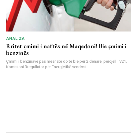
ANALIZA
Rritet çmimi i naftës në Maqedoni! Bie çmimi i
benzinës
Çmimi i benzinave pas mesnate do të bie për 2 denarë, përcjell TV21.
Komisioni Rregullator për Energjetikë vendosi...