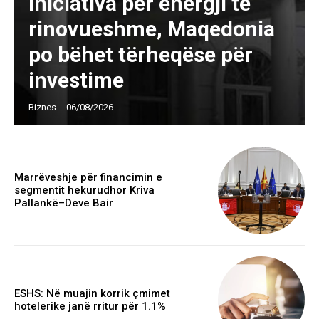
iniciativa për energji të
rinovueshme, Maqedonia
po bëhet tërheqëse për
investime
Biznes
-
06/08/2026
Marrëveshje për financimin e
segmentit hekurudhor Kriva
Pallankë–Deve Bair
ESHS: Në muajin korrik çmimet
hotelerike janë rritur për 1.1%