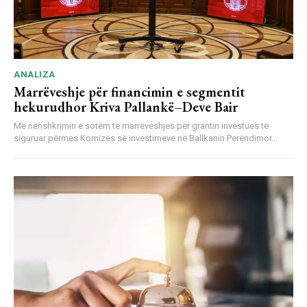
ANALIZA
Marrëveshje për financimin e segmentit
hekurudhor Kriva Pallankë–Deve Bair
Me nënshkrimin e sotëm të marrëveshjes për grantin investues të
siguruar përmes Kornizës së investimeve në Ballkanin Perëndimor...