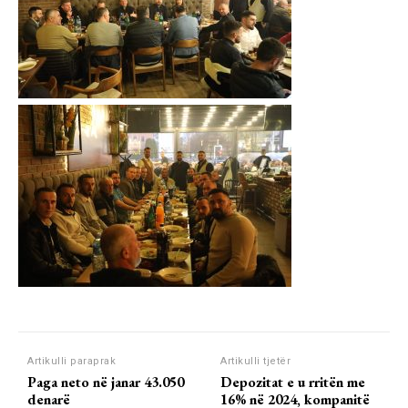
Artikulli paraprak
Artikulli tjetër
Paga neto në janar 43.050
Depozitat e u rritën me
denarë
16% në 2024, kompanitë