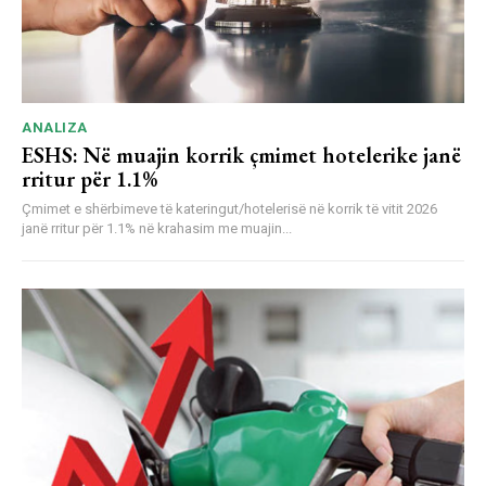
ANALIZA
ESHS: Në muajin korrik çmimet hotelerike janë
rritur për 1.1%
Çmimet e shërbimeve të kateringut/hotelerisë në korrik të vitit 2026
janë rritur për 1.1% në krahasim me muajin...