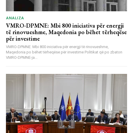
ANALIZA
VMRO-DPMNE: Mbi 800 iniciativa për energji
të rinovueshme, Maqedonia po bëhet tërheqëse
për investime
VMRO-DPMNE: Mbi 800 iniciativa për energji të rinovueshme,
Maqedonia po bëhet tërheqëse për investime Politikat që po zbaton
VMRO-DPMNE-ja...