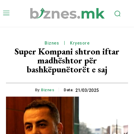
Biznes
Kryesore
Super Kompani shtron iftar
madhështor për
bashkëpunëtorët e saj
By:
Biznes
Data:
21/03/2025