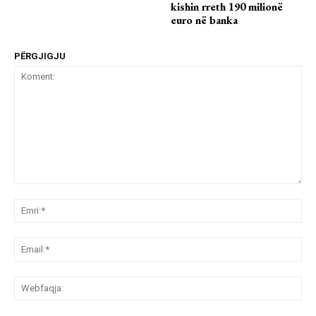
kishin rreth 190 milionë
euro në banka
PËRGJIGJU
Koment:
Emr
Ema
We