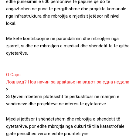
edhe punësimin e 600 personave të papunë që do të
angazhohen në punë të përgjithshme dhe projekte komunale
nga infrastruktura dhe mbrojtja e mjedisit jetësor në nivel
lokal.
Me këtë kontribuojmë në parandalimin dhe mbrojtjen nga
zjarret, si dhe në mbrojtjen e mjedisit dhe shëndetit të të gjithë
qytetarëve.
O Caps
Лош вид? Нов начин за враќање на видот за една недела
×
Si Qeveri mbetemi plotësisht të përkushtuar në marrjen e
vendimeve dhe projekteve në interes të qytetarëve.
Mjedisi jetësor i shëndetshëm dhe mbrojtja e shëndetit të
qytetarëve, por edhe mbrojtja nga dukuri të tilla katastrofale
gjatë periudhës verore është prioriteti ynë.