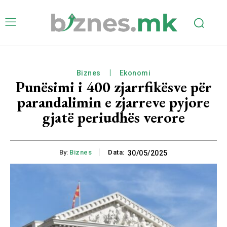
Biznes
Ekonomi
Punësimi i 400 zjarrfikësve për
parandalimin e zjarreve pyjore
gjatë periudhës verore
By:
Biznes
Data:
30/05/2025