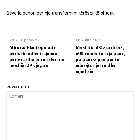
Qeveria punon për një transformim tërësor të shtetit.
Artikulli paraprak
Artikulli tjetër
Miteva: Plani operativ
Mexhiti: 400 zjarrfikës,
përfshin edhe trajnime
600 vende të reja pune,
për gra dhe të rinj deri në
po punësojmë për të
moshën 29 vjeçare
mbrojtur jetën dhe
mjedisin!
PËRGJIGJU