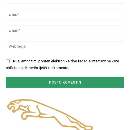
Koment:
Emr
Ema
We
Ruaj emrin tim, postën elektronike dhe faqen e internetit në këtë
shfletues për herën tjetër që komentoj.