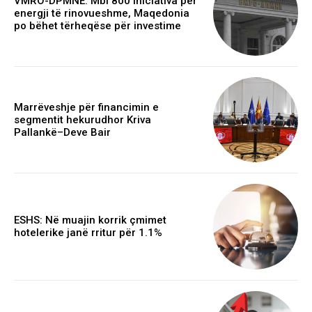
VMRO-DPMNE: Mbi 800 iniciativa për
energji të rinovueshme, Maqedonia
po bëhet tërheqëse për investime
Marrëveshje për financimin e
segmentit hekurudhor Kriva
Pallankë–Deve Bair
ESHS: Në muajin korrik çmimet
hotelerike janë rritur për 1.1%