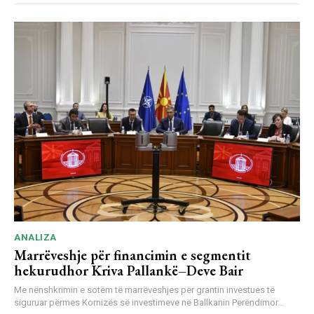
ANALIZA
Marrëveshje për financimin e segmentit
hekurudhor Kriva Pallankë–Deve Bair
Me nënshkrimin e sotëm të marrëveshjes për grantin investues të
siguruar përmes Kornizës së investimeve në Ballkanin Perëndimor...