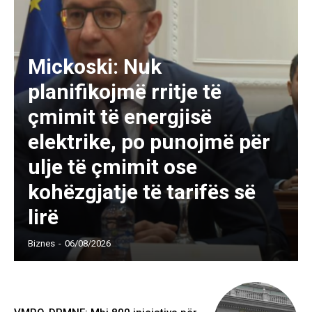
Mickoski: Nuk
planifikojmë rritje të
çmimit të energjisë
elektrike, po punojmë për
ulje të çmimit ose
kohëzgjatje të tarifës së
lirë
Biznes
-
06/08/2026