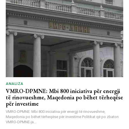
ANALIZA
VMRO-DPMNE: Mbi 800 iniciativa për energji
të rinovueshme, Maqedonia po bëhet tërheqëse
për investime
VMRO-DPMNE: Mbi 800 iniciativa për energji të rinovueshme,
Maqedonia po bëhet tërheqëse për investime Politikat që po zbaton
VMRO-DPMNE-ja...