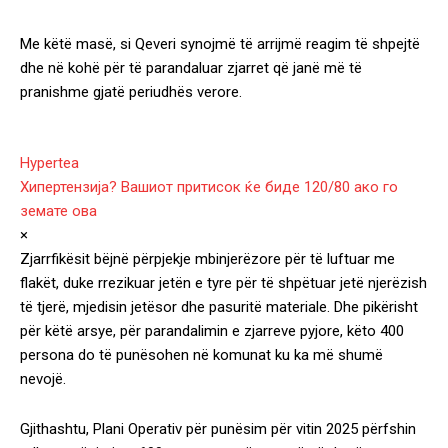
Me këtë masë, si Qeveri synojmë të arrijmë reagim të shpejtë
dhe në kohë për të parandaluar zjarret që janë më të
pranishme gjatë periudhës verore.
Hypertea
Хипертензија? Вашиот притисок ќе биде 120/80 ако го
земате ова
×
Zjarrfikësit bëjnë përpjekje mbinjerëzore për të luftuar me
flakët, duke rrezikuar jetën e tyre për të shpëtuar jetë njerëzish
të tjerë, mjedisin jetësor dhe pasuritë materiale. Dhe pikërisht
për këtë arsye, për parandalimin e zjarreve pyjore, këto 400
persona do të punësohen në komunat ku ka më shumë
nevojë.
Gjithashtu, Plani Operativ për punësim për vitin 2025 përfshin