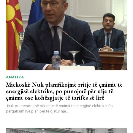
ANALIZA
Mickoski: Nuk planifikojmë rritje të çmimit të
energjisë elektrike, po punojmë për ulje të
çmimit ose kohëzgjatje të tarifës së lirë
-Nuk po mendojmë për rritje të çmimit të energjisë elektrike. Po
përgatisim një plan për të gjetur një...