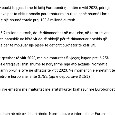
 back) të pjesshme të këtij Eurobondi vjeshtën e vitit 2023, për një
orëve për ta shitur bondin para maturimit nuk ka qenë shumë i lartë
e një shumë totale prej 133.3 milionë eurosh.
6.7 milionë eurosh, do të rifinancohet në maturim, në tetor të vitit
 parashikuar këtë vit do të shkojë për të rifinancuar borxhin që
ër të mbuluar një pjesë të deficitit buxhetor të këtij viti.
 qershor të vitit 2023, me një maturitet 5-vjeçar, kupon prej 6.25%
htet e tregjeve ishin shumë të ndryshme nga ato aktuale. Normat e
të arrin pikun e tyre në shtator të vitit 2023. Në momentin e emetimit të
ndrore Europiane ishte 3.75% (ajo e depozitave 3.25%).
dosi një emetim me maturitet më afatshkurtër krahasur me Eurobondet
dhen në një cikël të ri rënës. Norma baze e interesit për Euron