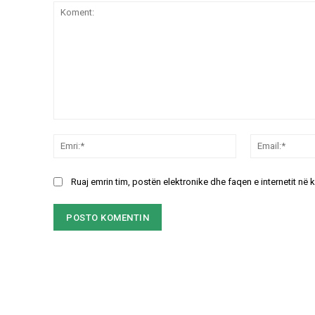
Koment:
Emri:*
Ruaj emrin tim, postën elektronike dhe faqen e internetit në 