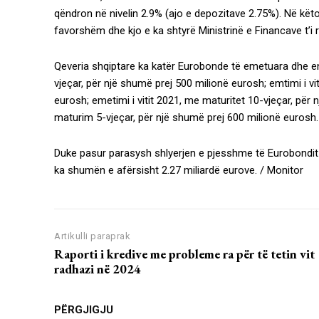
qëndron në nivelin 2.9% (ajo e depozitave 2.75%). Në kët
favorshëm dhe kjo e ka shtyrë Ministrinë e Financave t’i 
Qeveria shqiptare ka katër Eurobonde të emetuara dhe end
vjeçar, për një shumë prej 500 milionë eurosh; emtimi i vi
eurosh; emetimi i vitit 2021, me maturitet 10-vjeçar, për
maturim 5-vjeçar, për një shumë prej 600 milionë eurosh.
Duke pasur parasysh shlyerjen e pjesshme të Eurobondit 
ka shumën e afërsisht 2.27 miliardë eurove. / Monitor
Artikulli paraprak
Raporti i kredive me probleme ra për të tetin vit
radhazi në 2024
PËRGJIGJU