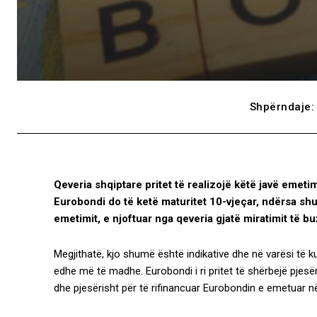
Shpërndaje:
Qeveria shqiptare pritet të realizojë këtë javë emeti
Eurobondi do të ketë maturitet 10-vjeçar, ndërsa sh
emetimit, e njoftuar nga qeveria gjatë miratimit të bu
Megjithatë, kjo shumë është indikative dhe në varësi të 
edhe më të madhe. Eurobondi i ri pritet të shërbejë pjesër
dhe pjesërisht për të rifinancuar Eurobondin e emetuar n