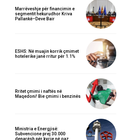
Marrëveshje për financimin e
segmentit hekurudhor Kriva
Pallankë–Deve Bair
ESHS: Në muajin korrik çmimet
hotelerike janë rritur për 1.1%
Webfaqja:
Rritet çmimi i naftës në
Maqedoni! Bie çmimi i benzinës
Ministria e Energjisë:
Subvencione prej 30.000
denarësh për kyçje në gaz