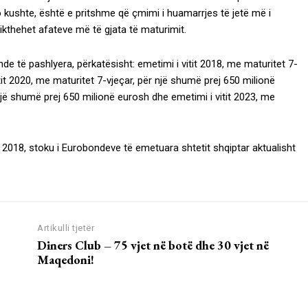
o kushte, është e pritshme që çmimi i huamarrjes të jetë më i
rikthehet afateve më të gjata të maturimit.
e të pashlyera, përkatësisht: emetimi i vitit 2018, me maturitet 7-
tit 2020, me maturitet 7-vjeçar, për një shumë prej 650 milionë
 një shumë prej 650 milionë eurosh dhe emetimi i vitit 2023, me
2018, stoku i Eurobondeve të emetuara shtetit shqiptar aktualisht
Artikulli tjetër
Diners Club – 75 vjet në botë dhe 30 vjet në
Maqedoni!