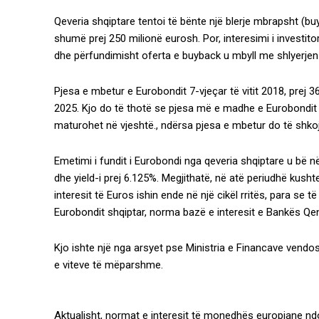
Qeveria shqiptare tentoi të bënte një blerje mbrapsht (buy
shumë prej 250 milionë eurosh. Por, interesimi i investit
dhe përfundimisht oferta e buyback u mbyll me shlyerjen 
Pjesa e mbetur e Eurobondit 7-vjeçar të vitit 2018, prej 36
2025. Kjo do të thotë se pjesa më e madhe e Eurobondit të
maturohet në vjeshtë., ndërsa pjesa e mbetur do të shkojë p
Emetimi i fundit i Eurobondi nga qeveria shqiptare u bë në
dhe yield-i prej 6.125%. Megjithatë, në atë periudhë kus
interesit të Euros ishin ende në një cikël rritës, para se 
Eurobondit shqiptar, norma bazë e interesit e Bankës Qe
Kjo ishte një nga arsyet pse Ministria e Financave ven
e viteve të mëparshme.
Aktualisht, normat e interesit të monedhës europiane ndo