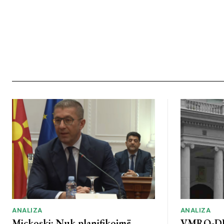
ANALIZA
ANALIZA
Mickoski: Nuk planifikojmë
VMRO-DP