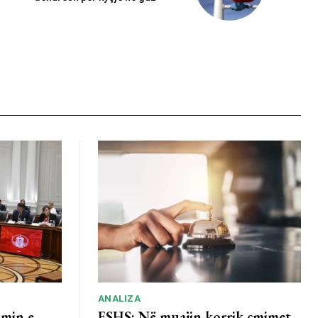
ANALIZA
imin e
ESHS: Në muajin korrik çmimet