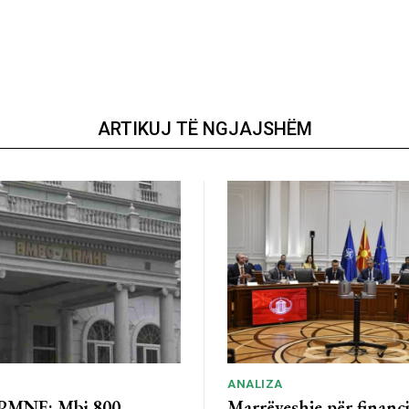
ARTIKUJ TË NGJAJSHËM
ANALIZA
MNE: Mbi 800
Marrëveshje për financ