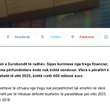
Facebook
Twitter
Pinterest
min e Eurobondit të radhës. Sipas burimeve nga tregu financiar,
uma përfundimtare ende nuk është vendosur. Vlera e përafërt e
xhetit të vitit 2025, është rreth 600 milionë euro.
kushteve të ofruara nga tregu nuk përjashtohet një emetim në vlerë
isht për të mbuluar deficitin buxhetor të parashikuar për vitin 2025
ë 2018.