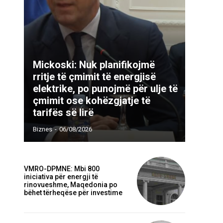
Mickoski: Nuk planifikojmë
rritje të çmimit të energjisë
elektrike, po punojmë për ulje të
çmimit ose kohëzgjatje të
tarifës së lirë
Biznes
-
06/08/2026
VMRO-DPMNE: Mbi 800
iniciativa për energji të
rinovueshme, Maqedonia po
bëhet tërheqëse për investime