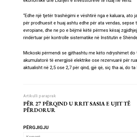
ekonomike dhe Lidhjen e investitorëve të huaj në vend.
“Edhe një tjetër trashëgimi e vështirë nga e kaluara, ato 
për prodhuesit e huaj ashtu edhe për ata vendas, sepse t
evropiane, dhe ne po e bëjmë këtë përmes kësaj zgjidhjeje l
rindërtuar për kontrolle sistematike në Institutin e Shëndet
Mickoski përmendi se gjithashtu me këto ndryshimet do t
akumulatorë të energjisë elektrike ose rezervuarë për ruaj
aktualisht në 2,5 ose 2,7 për qind, gjë që, siç tha ai, do ta
Artikulli paraprak
PËR 27 PËRQIND U RRIT SASIA E UJIT TË
PËRDORUR
PËRGJIGJU