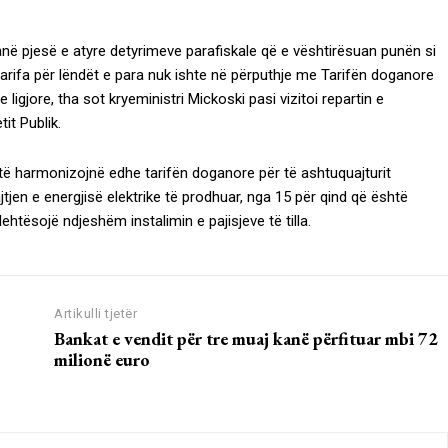
janë pjesë e atyre detyrimeve parafiskale që e vështirësuan punën si
arifa për lëndët e para nuk ishte në përputhje me Tarifën doganore
igjore, tha sot kryeministri Mickoski pasi vizitoi repartin e
it Publik.
ë harmonizojnë edhe tarifën doganore për të ashtuquajturit
tjen e energjisë elektrike të prodhuar, nga 15 për qind që është
 lehtësojë ndjeshëm instalimin e pajisjeve të tilla.
Artikulli tjetër
Bankat e vendit për tre muaj kanë përfituar mbi 72
milionë euro