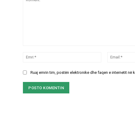
Koment:
Emri:*
Ruaj emrin tim, postën elektronike dhe faqen e internetit në 