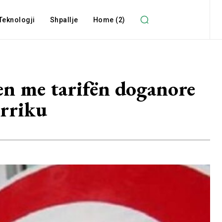
Teknologji
Shpallje
Home (2)
en me tarifën doganore
orriku