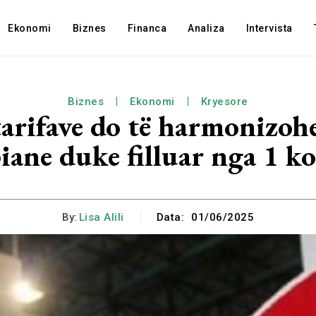
Ekonomi
Biznes
Financa
Analiza
Intervista
Biznes
Ekonomi
Kryesore
 tarifave do të harmonizoh
iane duke filluar nga 1 k
By:
Lisa Alili
Data:
01/06/2025