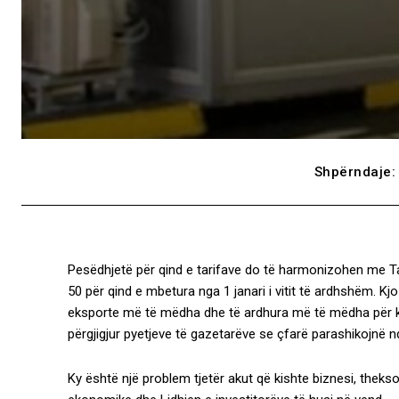
Shpërndaje:
Pesëdhjetë për qind e tarifave do të harmonizohen me Tari
50 për qind e mbetura nga 1 janari i vitit të ardhshëm. Kj
eksporte më të mëdha dhe të ardhura më të mëdha për kom
përgjigjur pyetjeve të gazetarëve se çfarë parashikojnë n
Ky është një problem tjetër akut që kishte biznesi, theks