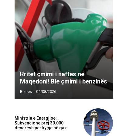
Webfaqja:
Rritet çmimi i naftës në
Maqedoni! Bie çmimi i benzinës
Biznes
-
04/08/2026
Ministria e Energjisë:
Subvencione prej 30.000
denarësh për kyçje në gaz