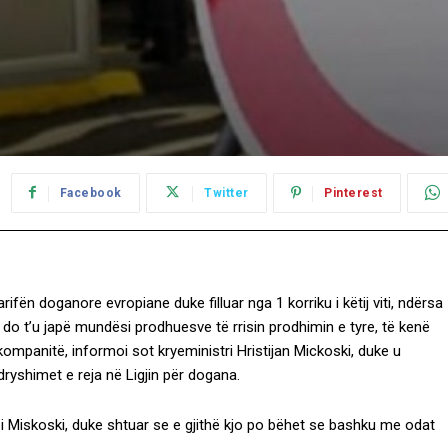
Facebook
Twitter
Pinterest
fën doganore evropiane duke filluar nga 1 korriku i këtij viti, ndërsa
o do t’u japë mundësi prodhuesve të rrisin prodhimin e tyre, të kenë
panitë, informoi sot kryeministri Hristijan Mickoski, duke u
dryshimet e reja në Ligjin për dogana.
oi Miskoski, duke shtuar se e gjithë kjo po bëhet se bashku me odat