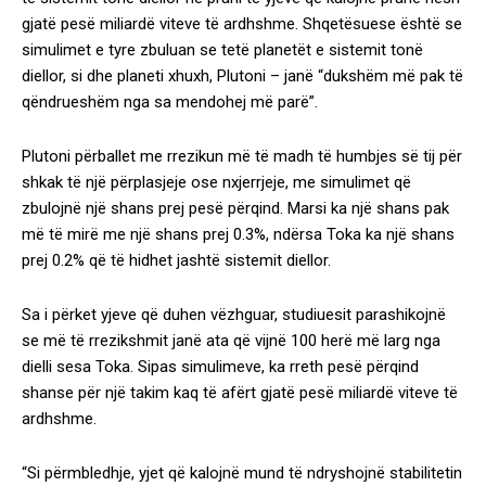
gjatë pesë miliardë viteve të ardhshme. Shqetësuese është se
simulimet e tyre zbuluan se tetë planetët e sistemit tonë
diellor, si dhe planeti xhuxh, Plutoni – janë “dukshëm më pak të
qëndrueshëm nga sa mendohej më parë”.
Plutoni përballet me rrezikun më të madh të humbjes së tij për
shkak të një përplasjeje ose nxjerrjeje, me simulimet që
zbulojnë një shans prej pesë përqind. Marsi ka një shans pak
më të mirë me një shans prej 0.3%, ndërsa Toka ka një shans
prej 0.2% që të hidhet jashtë sistemit diellor.
Sa i përket yjeve që duhen vëzhguar, studiuesit parashikojnë
se më të rrezikshmit janë ata që vijnë 100 herë më larg nga
dielli sesa Toka. Sipas simulimeve, ka rreth pesë përqind
shanse për një takim kaq të afërt gjatë pesë miliardë viteve të
ardhshme.
“Si përmbledhje, yjet që kalojnë mund të ndryshojnë stabilitetin