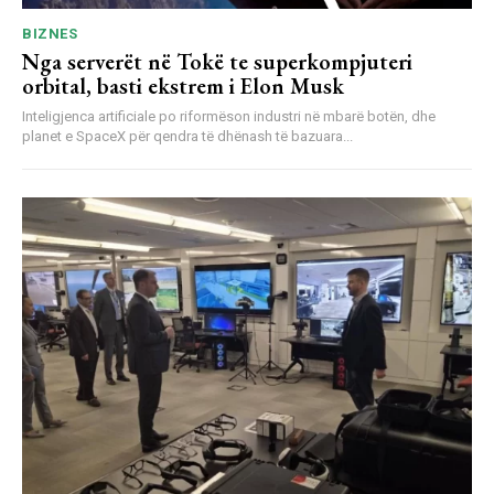
BIZNES
Nga serverët në Tokë te superkompjuteri
orbital, basti ekstrem i Elon Musk
Inteligjenca artificiale po riformëson industri në mbarë botën, dhe
planet e SpaceX për qendra të dhënash të bazuara...