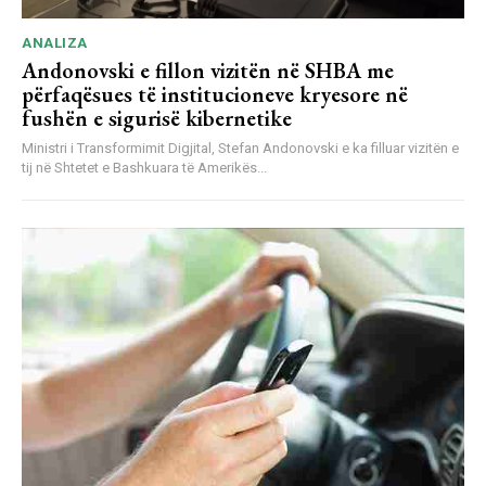
ANALIZA
Andonovski e fillon vizitën në SHBA me
përfaqësues të institucioneve kryesore në
fushën e sigurisë kibernetike
Ministri i Transformimit Digjital, Stefan Andonovski e ka filluar vizitën e
tij në Shtetet e Bashkuara të Amerikës...