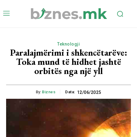
Teknologji
Paralajmërimi i shkencëtarëve:
Toka mund të hidhet jashtë
orbitës nga një yll
By:
Biznes
Data:
12/06/2025