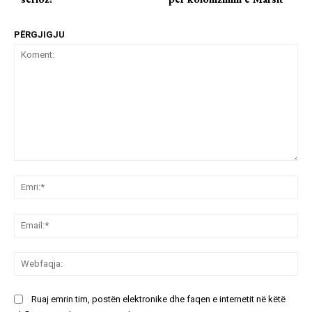
PËRGJIGJU
Koment:
Emr
Ema
We
Ruaj emrin tim, postën elektronike dhe faqen e internetit në këtë