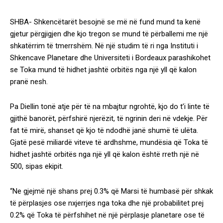
SHBA- Shkencëtarët besojnë se më në fund mund ta kenë
gjetur përgjigjen dhe kjo tregon se mund të përballemi me një
shkatërrim të tmerrshëm. Në një studim të ri nga Instituti i
Shkencave Planetare dhe Universiteti i Bordeaux parashikohet
se Toka mund të hidhet jashtë orbitës nga një yll që kalon
pranë nesh.
Pa Diellin tonë atje për të na mbajtur ngrohtë, kjo do t’i linte të
gjithë banorët, përfshirë njerëzit, të ngrinin deri në vdekje. Për
fat të mirë, shanset që kjo të ndodhë janë shumë të ulëta.
Gjatë pesë miliardë viteve të ardhshme, mundësia që Toka të
hidhet jashtë orbitës nga një yll që kalon është rreth një në
500, sipas ekipit.
“Ne gjejmë një shans prej 0.3% që Marsi të humbasë për shkak
të përplasjes ose nxjerrjes nga toka dhe një probabilitet prej
0.2% që Toka të përfshihet në një përplasje planetare ose të