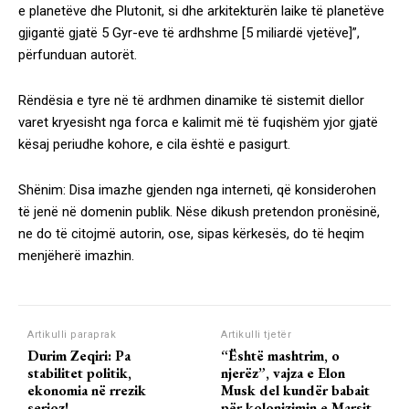
e planetëve dhe Plutonit, si dhe arkitekturën laike të planetëve
gjigantë gjatë 5 Gyr-eve të ardhshme [5 miliardë vjetëve]”,
përfunduan autorët.
Rëndësia e tyre në të ardhmen dinamike të sistemit diellor
varet kryesisht nga forca e kalimit më të fuqishëm yjor gjatë
kësaj periudhe kohore, e cila është e pasigurt.
Shënim: Disa imazhe gjenden nga interneti, që konsiderohen
të jenë në domenin publik. Nëse dikush pretendon pronësinë,
ne do të citojmë autorin, ose, sipas kërkesës, do të heqim
menjëherë imazhin.
Artikulli paraprak
Artikulli tjetër
Durim Zeqiri: Pa
“Është mashtrim, o
stabilitet politik,
njerëz”, vajza e Elon
ekonomia në rrezik
Musk del kundër babait
serioz!
për kolonizimin e Marsit