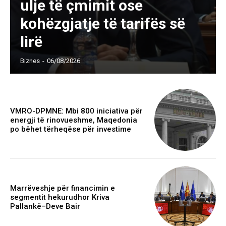
ulje të çmimit ose
kohëzgjatje të tarifës së
lirë
Biznes
-
06/08/2026
VMRO-DPMNE: Mbi 800 iniciativa për
energji të rinovueshme, Maqedonia
po bëhet tërheqëse për investime
Marrëveshje për financimin e
segmentit hekurudhor Kriva
Pallankë–Deve Bair