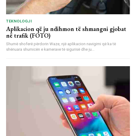
TEKNOLOGJI
Aplikacion që ju ndihmon të shmangni gjobat
në trafik (FOTO)
Shumë shoferë përdorin Waze, një aplikacion navigimi që ka të
shënuara shumicën e kamerave të sigurisë dhe ju...