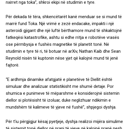
nxirret nga toka”, shkroi ekipi në studimin e tyre.
Për dekada të tëra, shkencëtarët kanë menduar se si mund të
marrë fund Toka. Një vrimë e zezë endacake, impakti i një
asteroidi gjigant dhe një luftë bërthamore mund të shkaktojnë
fatkeqësi katastrofike, ashtu si edhe rritja e robotëve vrasës
ose përmbysja e fushës magnetike të planetit tonë. Në
studimin e tyre të ri, të botuar në arXiv, Nathan Kaib dhe Sean
Reynold nisën të kuptonin nëse yjet që kalojnë mund të jenë
fajtorë.
“E ardhmja dinamike afatgjatë e planetëve të Diellit është
simuluar dhe analizuar statistikisht me shumë detaje. Por
shumica e punimeve të mëparshme e konsiderojnë sistemin
diellor si plotësisht të izoluar, duke neglizhuar ndikimin e
mundshëm të kalimeve të yjeve në fushë”, shpjegoi dyshja.
Për t’iu përgjigjur kësaj pyetjeje, dyshja realizoi mijëra simulime
të sistemit tonë diellor në prani të yjeve që kalojnë pranë nesh