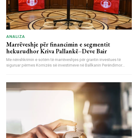
ANALIZA
Marrëveshje për financimin e segmentit
hekurudhor Kriva Pallankë–Deve Bair
Me nënshkrimin e sotëm të marrëveshjes për grantin investues të
siguruar përmes Kornizës së investimeve në Ballkanin Perëndimor...