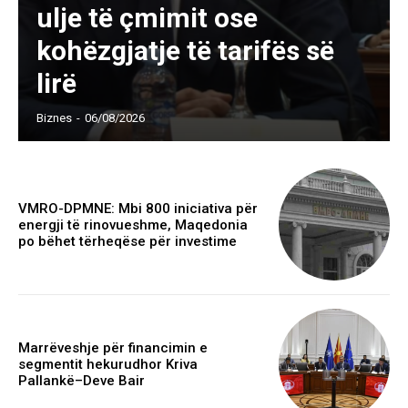
ulje të çmimit ose
kohëzgjatje të tarifës së
lirë
Biznes
-
06/08/2026
VMRO-DPMNE: Mbi 800 iniciativa për
energji të rinovueshme, Maqedonia
po bëhet tërheqëse për investime
Marrëveshje për financimin e
segmentit hekurudhor Kriva
Pallankë–Deve Bair