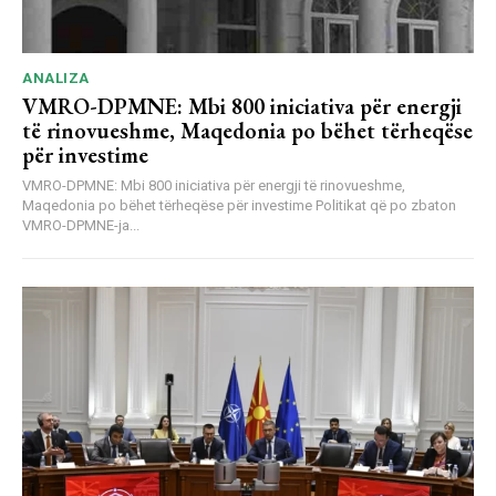
ANALIZA
VMRO-DPMNE: Mbi 800 iniciativa për energji
të rinovueshme, Maqedonia po bëhet tërheqëse
për investime
VMRO-DPMNE: Mbi 800 iniciativa për energji të rinovueshme,
Maqedonia po bëhet tërheqëse për investime Politikat që po zbaton
VMRO-DPMNE-ja...