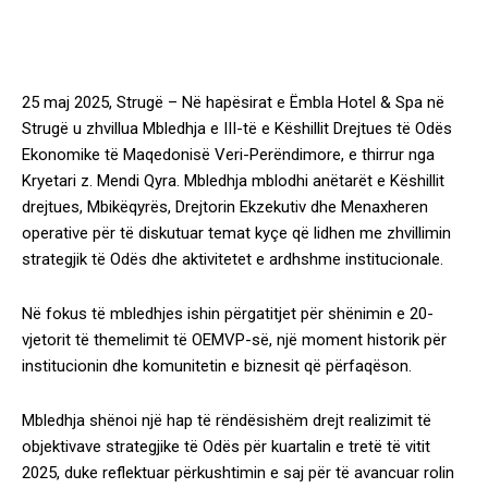
25 maj 2025, Strugë – Në hapësirat e Ëmbla Hotel & Spa në
Strugë u zhvillua Mbledhja e III-të e Këshillit Drejtues të Odës
Ekonomike të Maqedonisë Veri-Perëndimore, e thirrur nga
Kryetari z. Mendi Qyra. Mbledhja mblodhi anëtarët e Këshillit
drejtues, Mbikëqyrës, Drejtorin Ekzekutiv dhe Menaxheren
operative për të diskutuar temat kyçe që lidhen me zhvillimin
strategjik të Odës dhe aktivitetet e ardhshme institucionale.
Në fokus të mbledhjes ishin përgatitjet për shënimin e 20-
vjetorit të themelimit të OEMVP-së, një moment historik për
institucionin dhe komunitetin e biznesit që përfaqëson.
Mbledhja shënoi një hap të rëndësishëm drejt realizimit të
objektivave strategjike të Odës për kuartalin e tretë të vitit
2025, duke reflektuar përkushtimin e saj për të avancuar rolin