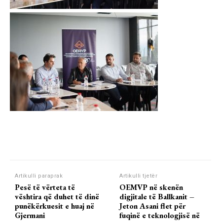
Artikulli paraprak
Artikulli tjetër
Pesë të vërteta të
OEMVP në skenën
vështira që duhet të dinë
digjitale të Ballkanit –
punëkërkuesit e huaj në
Jeton Asani flet për
Gjermani
fuqinë e teknologjisë në