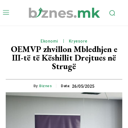
Ekonomi
Kryesore
OEMVP zhvillon Mbledhjen e
III-të të Këshillit Drejtues në
Strugë
By:
Biznes
Data:
26/05/2025