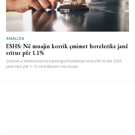
ANALIZA
ESHS: Në muajin korrik çmimet hotelerike janë
rritur për 1.1%
Çmimet e shërbimeve të kateringut/hotelerisë në korrik të vitit 2026
janë rritur për 1.1% në krahasim me muajin...