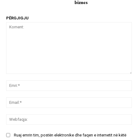
biznes
PËRGJIGJU
Koment:
Emr
Ema
We
Ruaj emrin tim, postën elektronike dhe faqen e internetit në këtë