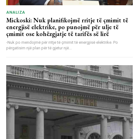
ANALIZA
Mickoski: Nuk planifikojmë rritje të çmimit të
energjisë elektrike, po punojmë për ulje të
çmimit ose kohëzgjatje të tarifës së lirë
-Nuk po mendojmë për rritje të çmimit të energjisë elektrike. Po
përgatisim një plan për të gjetur një...