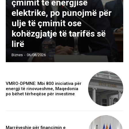
çmimit të energjisë
elektrike, po punojmë për
ulje të çmimit ose
kohëzgjatje të tarifës së
lirë
Biznes
-
06/08/2026
VMRO-DPMNE: Mbi 800 iniciativa për
energji të rinovueshme, Maqedonia
po bëhet tërheqëse për investime
Marrëveshje për financimin e