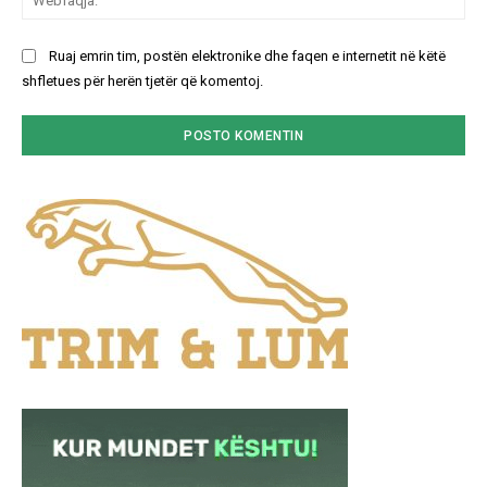
Ruaj emrin tim, postën elektronike dhe faqen e internetit në këtë
shfletues për herën tjetër që komentoj.