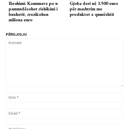
Ibrahimi: Komunave po u
Gjoba deri në 3.500 euro
pamundësohet rishikimi i
për mashtrim me
buxhetit, rrezikohen
produktet e qumështit
miliona euro
PËRGJIGJU
Koment:
Emr
Ema
We