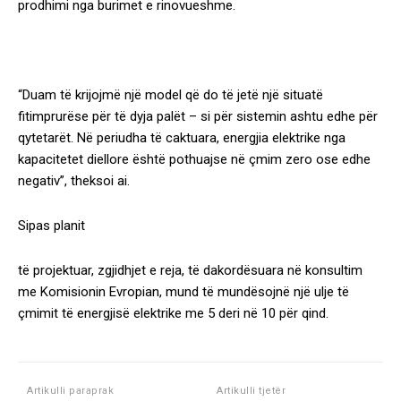
prodhimi nga burimet e rinovueshme.
“Duam të krijojmë një model që do të jetë një situatë
fitimprurëse për të dyja palët – si për sistemin ashtu edhe për
qytetarët. Në periudha të caktuara, energjia elektrike nga
kapacitetet diellore është pothuajse në çmim zero ose edhe
negativ”, theksoi ai.
Sipas planit
të projektuar, zgjidhjet e reja, të dakordësuara në konsultim
me Komisionin Evropian, mund të mundësojnë një ulje të
çmimit të energjisë elektrike me 5 deri në 10 për qind.
Artikulli paraprak
Artikulli tjetër