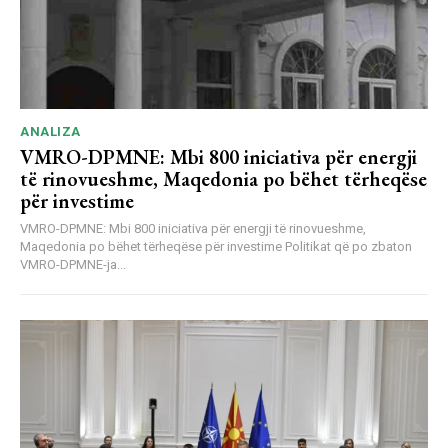
ANALIZA
VMRO-DPMNE: Mbi 800 iniciativa për energji
të rinovueshme, Maqedonia po bëhet tërheqëse
për investime
VMRO-DPMNE: Mbi 800 iniciativa për energji të rinovueshme,
Maqedonia po bëhet tërheqëse për investime Politikat që po zbaton
VMRO-DPMNE-ja...