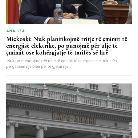
ANALIZA
Mickoski: Nuk planifikojmë rritje të çmimit të
energjisë elektrike, po punojmë për ulje të
çmimit ose kohëzgjatje të tarifës së lirë
-Nuk po mendojmë për rritje të çmimit të energjisë elektrike. Po
përgatisim një plan për të gjetur një...