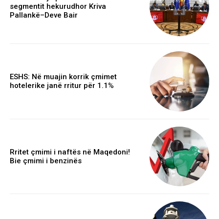
segmentit hekurudhor Kriva
Pallankë–Deve Bair
ESHS: Në muajin korrik çmimet
hotelerike janë rritur për 1.1%
Rritet çmimi i naftës në Maqedoni!
Bie çmimi i benzinës