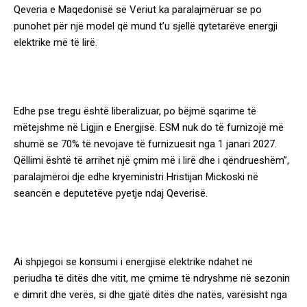
Qeveria e Maqedonisë së Veriut ka paralajmëruar se po
punohet për një model që mund t’u sjellë qytetarëve energji
elektrike më të lirë.
Edhe pse tregu është liberalizuar, po bëjmë sqarime të
mëtejshme në Ligjin e Energjisë. ESM nuk do të furnizojë më
shumë se 70% të nevojave të furnizuesit nga 1 janari 2027.
Qëllimi është të arrihet një çmim më i lirë dhe i qëndrueshëm”,
paralajmëroi dje edhe kryeministri Hristijan Mickoski në
seancën e deputetëve pyetje ndaj Qeverisë.
Ai shpjegoi se konsumi i energjisë elektrike ndahet në
periudha të ditës dhe vitit, me çmime të ndryshme në sezonin
e dimrit dhe verës, si dhe gjatë ditës dhe natës, varësisht nga