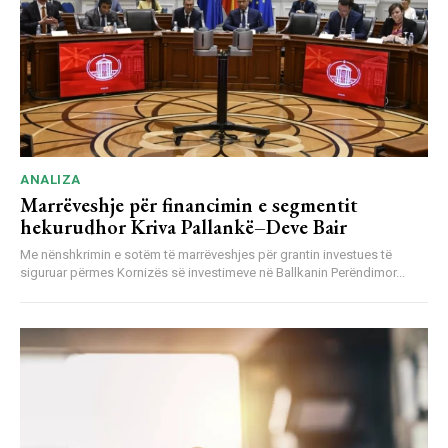
ANALIZA
Marrëveshje për financimin e segmentit
hekurudhor Kriva Pallankë–Deve Bair
Me nënshkrimin e sotëm të marrëveshjes për grantin investues të
siguruar përmes Kornizës së investimeve në Ballkanin Perëndimor...