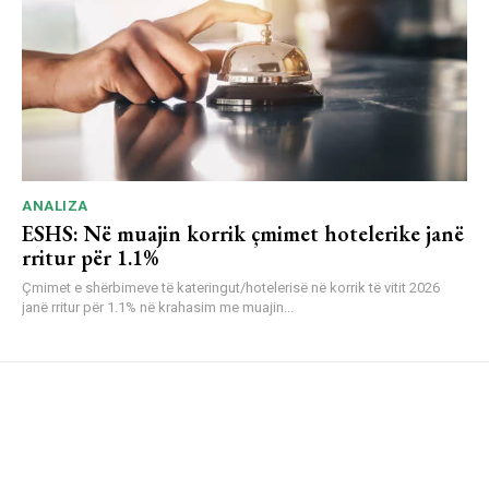
ANALIZA
ESHS: Në muajin korrik çmimet hotelerike janë
rritur për 1.1%
Çmimet e shërbimeve të kateringut/hotelerisë në korrik të vitit 2026
janë rritur për 1.1% në krahasim me muajin...