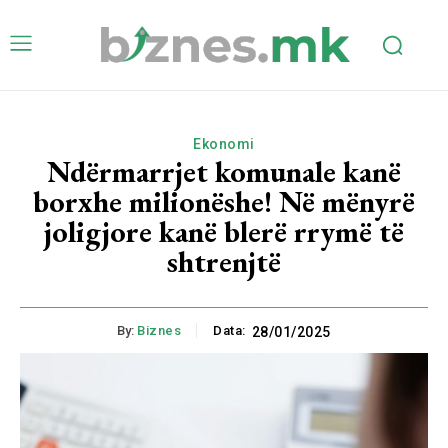
Ekonomi
Ndërmarrjet komunale kanë
borxhe milionëshe! Në mënyrë
joligjore kanë blerë rrymë të
shtrenjtë
By:
Biznes
Data:
28/01/2025