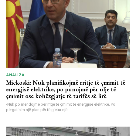
ANALIZA
Mickoski: Nuk planifikojmë rritje të çmimit të
energjisë elektrike, po punojmë për ulje të
çmimit ose kohëzgjatje të tarifës së lirë
-Nuk po mendojmë për rritje të çmimit të energjisë elektrike. Po
përgatisim një plan për të gjetur një...