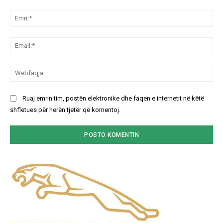
Koment:
Emr
Ema
We
Ruaj emrin tim, postën elektronike dhe faqen e internetit në këtë
shfletues për herën tjetër që komentoj.