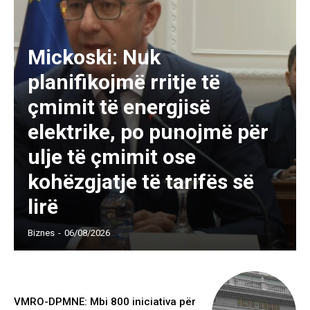
Mickoski: Nuk
planifikojmë rritje të
çmimit të energjisë
elektrike, po punojmë për
ulje të çmimit ose
kohëzgjatje të tarifës së
lirë
Biznes
-
06/08/2026
VMRO-DPMNE: Mbi 800 iniciativa për