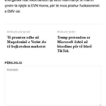
energjetikë nuk rekomandon që këto ndërmarrje të marrin
çmim të njëjtë si EVN Home, për të mos prishur funksionimin
e EMV-së.
Artikulli paraprak
Artikulli tjetër
Të premten edhe në
Trump pretendon se
Maqedoninë e Veriut do
Microsoft është në
të bojkotohen marketet
bisedime për të blerë
TikTok
PËRGJIGJU