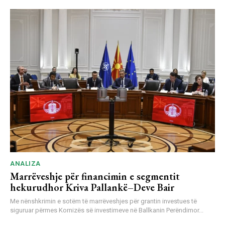
ANALIZA
Marrëveshje për financimin e segmentit
hekurudhor Kriva Pallankë–Deve Bair
Me nënshkrimin e sotëm të marrëveshjes për grantin investues të
siguruar përmes Kornizës së investimeve në Ballkanin Perëndimor...