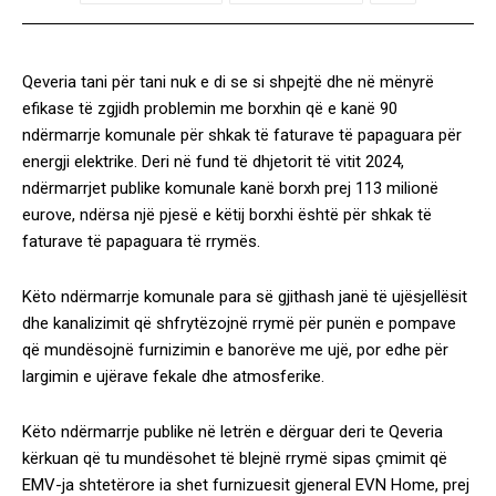
Qeveria tani për tani nuk e di se si shpejtë dhe në mënyrë
efikase të zgjidh problemin me borxhin që e kanë 90
ndërmarrje komunale për shkak të faturave të papaguara për
energji elektrike. Deri në fund të dhjetorit të vitit 2024,
ndërmarrjet publike komunale kanë borxh prej 113 milionë
eurove, ndërsa një pjesë e këtij borxhi është për shkak të
faturave të papaguara të rrymës.
Këto ndërmarrje komunale para së gjithash janë të ujësjellësit
dhe kanalizimit që shfrytëzojnë rrymë për punën e pompave
që mundësojnë furnizimin e banorëve me ujë, por edhe për
largimin e ujërave fekale dhe atmosferike.
Këto ndërmarrje publike në letrën e dërguar deri te Qeveria
kërkuan që tu mundësohet të blejnë rrymë sipas çmimit që
EMV-ja shtetërore ia shet furnizuesit gjeneral EVN Home, prej