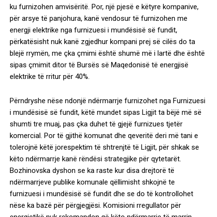
ku furnizohen amvisëritë. Por, një pjesë e këtyre kompanive,
për arsye të panjohura, kanë vendosur të furnizohen me
energji elektrike nga furnizuesi i mundësisë së fundit,
përkatësisht nuk kanë zgjedhur kompani prej së cilës do ta
blejë rrymën, me çka çmimi është shumë më i lartë dhe është
sipas çmimit ditor të Bursës së Maqedonisë të energjisë
elektrike të rritur për 40%.
Përndryshe nëse ndonjë ndërmarrje furnizohet nga Furnizuesi
i mundësisë së fundit, këtë mundet sipas Ligjit ta bëjë më së
shumti tre muaj, pas çka duhet të gjejë furnizues tjetër
komercial. Por të gjithë komunat dhe qeveritë deri më tani e
tolerojnë këtë jorespektim të shtrenjtë të Ligjit, për shkak se
këto ndërmarrje kanë rëndësi strategjike për qytetarët.
Bozhinovska dyshon se ka raste kur disa drejtorë të
ndërmarrjeve publike komunale qëllimisht shkojnë te
furnizuesi i mundësisë së fundit dhe se do të kontrollohet
nëse ka bazë për përgjegjësi. Komisioni rregullator për