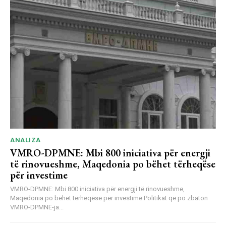
ANALIZA
VMRO-DPMNE: Mbi 800 iniciativa për energji
të rinovueshme, Maqedonia po bëhet tërheqëse
për investime
VMRO-DPMNE: Mbi 800 iniciativa për energji të rinovueshme,
Maqedonia po bëhet tërheqëse për investime Politikat që po zbaton
VMRO-DPMNE-ja...