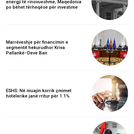
energji të rinovueshme, Maqedonia
po bëhet tërheqëse për investime
Marrëveshje për financimin e
segmentit hekurudhor Kriva
Pallankë–Deve Bair
ESHS: Në muajin korrik çmimet
hotelerike janë rritur për 1.1%