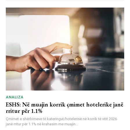
ANALIZA
ESHS: Në muajin korrik çmimet hotelerike janë
rritur për 1.1%
Çmimet e shërbimeve të kateringut/hotelerisë në korrik të vitit 2026
janë rritur për 1.1% në krahasim me muajin...