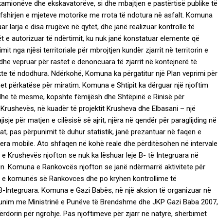
 kamionëve dhe ekskavatorëve, si dhe mbajtjen e pastërtisë publike të
ërfshirjen e mjeteve motorike me rrota të ndotura në asfalt. Komuna
r larja e disa rrugëve në qytet, dhe janë realizuar kontrolle të
 e autorizuar të ndërtimit, ku nuk janë konstatuar elemente që
mit nga njësi territoriale për mbrojtjen kundër zjarrit në territorin e
e vepruar për rastet e denoncuara të zjarrit në kontejnerë të
ekte të ndodhura. Ndërkohë, Komuna ka përgatitur një Plan veprimi për
ganet përkatëse për miratim. Komuna e Shtipit ka dërguar një njoftim
e dhe të mesme, kopshte fëmijësh dhe Shtëpinë e Rinisë për
Krushevës, në kuadër të projektit Krusheva dhe Elbasani – një
jisje për matjen e cilësisë së ajrit, njëra në qendër për paraglijding në
at, pas përpunimit të duhur statistik, janë prezantuar në faqen e
tjera mobile. Ato shfaqen në kohë reale dhe përditësohen në intervale
 e Krushevës njofton se nuk ka lëshuar leje B- të Integruara në
isin. Komuna e Rankovcës njofton se janë ndërmarrë aktivitete për
orin e komunës së Rankovces dhe po kryhen kontrollime të
ra B-Integruara. Komuna e Gazi Babës, në një aksion të organizuar në
ëpunim me Ministrinë e Punëve të Brendshme dhe JKP Gazi Baba 2007,
rdorin për ngrohje. Pas njoftimeve për zjarr në natyrë, shërbimet