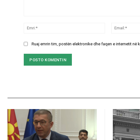
Koment:
Emri:*
Ruaj emrin tim, postën elektronike dhe faqen e internetit në 