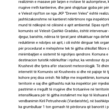
realizimin e masave për larjen e rrotave të automjeteve,
rrugëve rreth kantierëve, dhe janë shqiptuar gjoba për p
e Velesit njofton se nga JKP “Dreven Veles” është realizua
jashtëzakonshme në kantieret ndërtimore nga inspektorët
mund të ndikojnë në cilësinë e ajrit ambiental. Sipas njofti
komunës së Velesit-Çashkë-Gradsko, është intervenuar dh
djegur, barishte, ndërsa të tjerat janë shkaktuar nga def
reduktimin e ndotjes së ajrit, i cili është dërguar tek or
për procedurat e mëtejshme tek të gjitha shkollat fillor
mirëmbajtjen e sistemit të ngrohjes qendrore. Komuna e 
destinacion turistik ndërkufitar i njohur, ka vendosur dy pa
Krushevë dhe tjetra afër stacionit meteorologjik. Të dhën
internetit të Komunës së Krushevës si dhe në pajisje të 
kohore prej disa orësh. Në lidhje me inspektimin, komuna
territorin e saj dhe gjithashtu nuk ka inspektor për mjed
pastrimin e rregullt të rrugëve dhe trotuarëve në territ
intensifikuara për të gjitha instalimet me leje të lëshua
vendbanimin Kiril Petrushevski (Vardarishte), në bashk
ka grumbulluar 1 ton gomash të përdorura që banorët i pë