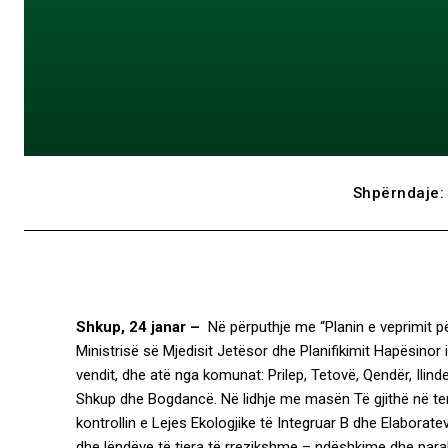
Shpërndaje:
Shkup, 24 janar –
Në përputhje me “Planin e veprimit p
Ministrisë së Mjedisit Jetësor dhe Planifikimit Hapësino
vendit, dhe atë nga komunat: Prilep, Tetovë, Qendër, Ilind
Shkup dhe Bogdancë. Në lidhje me masën Të gjithë në te
kontrollin e Lejes Ekologjike të Integruar B dhe Elaborat
dhe lëndëve të tjera të rrezikshme – ndëshkime dhe paral