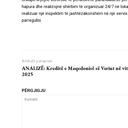
hapura dhe realizojnë shërbim të organizuar 24/7 në lok
realizuar një inspektim të jashtëzakonshëm në një servis
parregullsi.
Artikulli paraprak
ANALIZË: Kreditë e Maqedonisë së Veriut në vit
2025
PËRGJIGJU