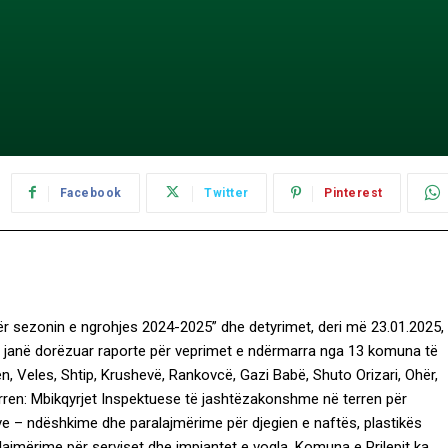
Facebook
Twitter
Pinterest
ër sezonin e ngrohjes 2024-2025” dhe detyrimet, deri më 23.01.2025,
r i janë dorëzuar raporte për veprimet e ndërmarra nga 13 komuna të
en, Veles, Shtip, Krushevë, Rankovcë, Gazi Babë, Shuto Orizari, Ohër,
rren: Mbikqyrjet Inspektuese të jashtëzakonshme në terren për
eve – ndëshkime dhe paralajmërime për djegien e naftës, plastikës
ajmërime për serviset dhe impiantet e vogla, Komuna e Prilepit ka