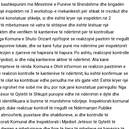
në bashkëpunim me Ministrinë e Punëve të Brendshme dhe brigadën
er një inspektim në 3 workshop-e mekanikësh për shkak të rrezikut dhe
anë konstatuar shkelje, si dhe është kryer një inspektim në 2
të mbeturinave në vatra të shtëpive dhe është lëshuar një
im dhe verifikim të kantierëve të ndërtimit për të kontrolluar
ga Komuna e Shuto Orizarit njoftojnë se realizojnë pastrim të rregullt
deponive lokale, dhe se kanë futur punë me ndërrime për inspektorët
zjen e zjarreve në hapësira të hapura. Po ashtu, realizojnë kontrolle
disit, si dhe ndaj kantierëve aktivë të ndërtimit. Ata kanë
omjeteve të rënda. Komuna e Ohrit informon se realizon pastrimin e
he realizon kontrolle të kantierëve të ndërtimit, ku është konfirmuar se
 cilat ka kontribuar edhe periudha me shi gjatë vitit. Është kryer një
ila ngrohet me sobë me dru, por nuk janë konstatuar parregullsi. Nga
etësor të Qytetit të Shkupit punojnë edhe në ndërrimin e dytë dhe
të identifikuara si burime të mundshme ndotjeje. Inspektorati komunal
it, duke realizuar kontroll të rregullt në Ndërmarrjen Publike
t atmosferik, pusetave dhe shablloneve, si dhe kontrolle të
orati Komunal dhe Inspektorati i Mjedisit Jetësor të Qytetit të
djegien e mbeturinave dhe lloje të tjera të mbetjeve në hapësira të