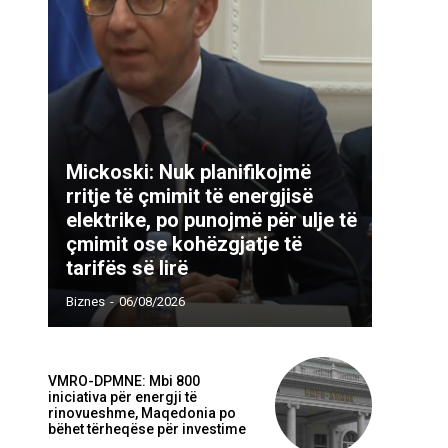
Mickoski: Nuk planifikojmë
rritje të çmimit të energjisë
elektrike, po punojmë për ulje të
çmimit ose kohëzgjatje të
tarifës së lirë
Biznes
-
06/08/2026
VMRO-DPMNE: Mbi 800
iniciativa për energji të
rinovueshme, Maqedonia po
bëhet tërheqëse për investime