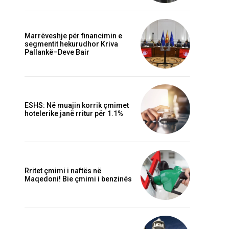
Marrëveshje për financimin e
segmentit hekurudhor Kriva
Pallankë–Deve Bair
ESHS: Në muajin korrik çmimet
hotelerike janë rritur për 1.1%
Rritet çmimi i naftës në
Maqedoni! Bie çmimi i benzinës