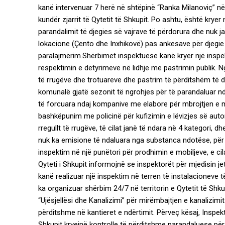
kanë intervenuar 7 herë në shtëpinë “Ranka Milanoviç” 
kundër zjarrit të Qytetit të Shkupit. Po ashtu, është kry
parandalimit të djegies së vajrave të përdorura dhe nuk j
lokacione (Çento dhe Inxhikovë) pas ankesave për djegie 
paralajmërim.Shërbimet inspektuese kanë kryer një inspekt
respektimin e detyrimeve në lidhje me pastrimin publik. N
të rrugëve dhe trotuareve dhe pastrim të përditshëm të 
komunalë gjatë sezonit të ngrohjes për të parandaluar nde
të forcuara ndaj kompanive me elabore për mbrojtjen e mje
bashkëpunim me policinë për kufizimin e lëvizjes së aut
rregullt të rrugëve, të cilat janë të ndara në 4 kategori, d
nuk ka emisione të ndaluara nga substanca ndotëse, për të
inspektim në një punëtori për prodhimin e mobiljeve, e c
Qyteti i Shkupit informojnë se inspektorët për mjedisin j
kanë realizuar një inspektim në terren të instalacioneve 
ka organizuar shërbim 24/7 në territorin e Qytetit të Shkup
“Ujësjellësi dhe Kanalizimi” për mirëmbajtjen e kanalizimi
përditshme në kantieret e ndërtimit. Përveç kësaj, Inspekt
Shkupit kryejnë kontrolle të përditshme parandaluese për 