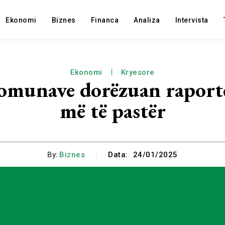
Ekonomi
Biznes
Financa
Analiza
Intervista
Ekonomi
Kryesore
munave dorëzuan raporte
më të pastër
By:
Biznes
Data:
24/01/2025