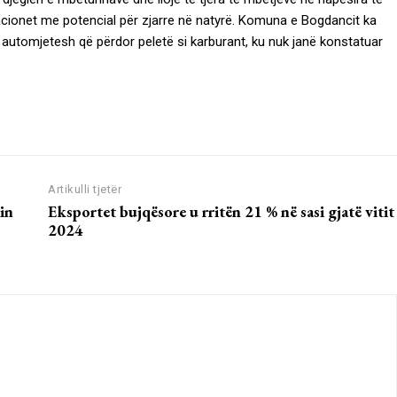
acionet me potencial për zjarre në natyrë. Komuna e Bogdancit ka
 automjetesh që përdor peletë si karburant, ku nuk janë konstatuar
Artikulli tjetër
in
Eksportet bujqësore u rritën 21 % në sasi gjatë vitit
2024