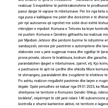
realizuar 5 inspektime të jashtëzakonshme te prodhuesit 
pasur djegie të vajrave të mbeturinave. Për tre nga këta 
nga puna e kalldajave me pelet dhe dorëzimin e të dhënav
për një autoservis që ngrohet me sobë druri është lëshua
mbrojtjen e mjedisit. Komuna e Tetovës ka kryer kontrolle
në pushim. Komuna e Qendrës gjithashtu ka realizuar ins
për Mjedisin Jetësor dhe përdorin burime të ndryshme ener
sanduiçesh, servise për pastrimin e automjeteve dhe lav
elaborate ose u janë sugjeruar masa dhe zgjidhje të tjer
prona private, oborre të braktisura, bodrum dhe garazhe, 
parandalohen djegiet e mbeturinave, zjarret, etj. Kjo komu
e pastruesve të ajrit në çerdhe dhe shkolla fillore komunal
të shmangies, parandalimit dhe zvogëlimit të efekteve të
Po ashtu, realizon rregullisht pastrimin dhe larjen e rru
ilegale. Gjatë periudhës së kaluar nga 09.01.2025, ka fillua
shërbyese në territorin e Komunës Qendër-Shkup, ndërsa g
bicikleta”, nëpërmjet të cilit janë ndarë 140 subvencione p
kontrolla e shumë kantierëve aktivë, në territorin e lagj