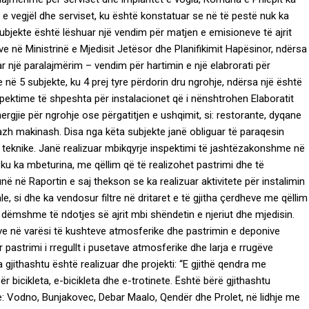
e vegjël dhe serviset, ku është konstatuar se në të pestë nuk ka
subjekte është lëshuar një vendim për matjen e emisioneve të ajrit
e në Ministrinë e Mjedisit Jetësor dhe Planifikimit Hapësinor, ndërsa
r një paralajmërim – vendim për hartimin e një elabrorati për
 në 5 subjekte, ku 4 prej tyre përdorin dru ngrohje, ndërsa një është
pektime të shpeshta për instalacionet që i nënshtrohen Elaboratit
gjie për ngrohje ose përgatitjen e ushqimit, si: restorante, dyqane
azh makinash. Disa nga këta subjekte janë obliguar të paraqesin
a teknike. Janë realizuar mbikqyrje inspektimi të jashtëzakonshme në
ku ka mbeturina, me qëllim që të realizohet pastrimi dhe të
në në Raportin e saj thekson se ka realizuar aktivitete për instalimin
e, si dhe ka vendosur filtre në dritaret e të gjitha çerdheve me qëllim
 dëmshme të ndotjes së ajrit mbi shëndetin e njeriut dhe mjedisin.
gëve në varësi të kushteve atmosferike dhe pastrimin e deponive
r pastrimi i rregullt i pusetave atmosferike dhe larja e rrugëve
jithashtu është realizuar dhe projekti: “E gjithë qendra me
ër bicikleta, e-bicikleta dhe e-trotinete. Është bërë gjithashtu
eve: Vodno, Bunjakovec, Debar Maalo, Qendër dhe Prolet, në lidhje me