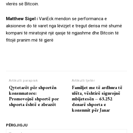
vlerës së Bitcoin.
Matthew Sigel
i VanEck mendon se performanca e
aksioneve do të varet nga lëvizjet e tregut derisa më shumë
kompani të miratojnë një qasje të ngjashme dhe Bitcoin të
fitojë pranim më të gjerë
Artikulli paraprak
Artikulli tjetër
Qytetarët për shportën
Familjet me të ardhura të
konsumatore:
ulëta, vështirë sigurojnë
Promovojnë shportë por
mbijetesën – 63.252
shporta është e zbrazët
denarë shporta e
konsumit për Janar
PËRGJIGJU