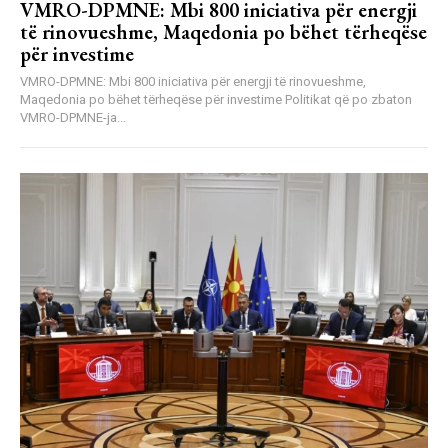
VMRO-DPMNE: Mbi 800 iniciativa për energji
të rinovueshme, Maqedonia po bëhet tërheqëse
për investime
VMRO-DPMNE: Mbi 800 iniciativa për energji të rinovueshme,
Maqedonia po bëhet tërheqëse për investime Politikat që po zbaton
VMRO-DPMNE-ja...