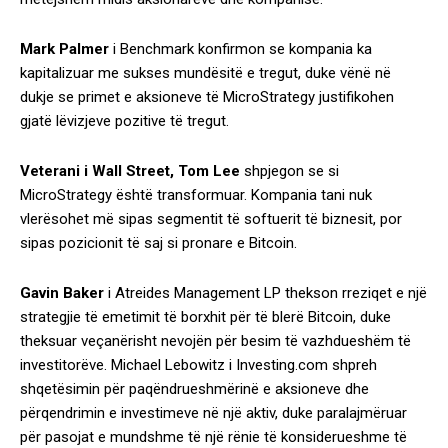
Mark Palmer
i Benchmark konfirmon se kompania ka
kapitalizuar me sukses mundësitë e tregut, duke vënë në
dukje se primet e aksioneve të MicroStrategy justifikohen
gjatë lëvizjeve pozitive të tregut.
Veterani i Wall Street, Tom Lee
shpjegon se si
MicroStrategy është transformuar. Kompania tani nuk
vlerësohet më sipas segmentit të softuerit të biznesit, por
sipas pozicionit të saj si pronare e Bitcoin.
Gavin Baker
i Atreides Management LP thekson rreziqet e një
strategjie të emetimit të borxhit për të blerë Bitcoin, duke
theksuar veçanërisht nevojën për besim të vazhdueshëm të
investitorëve. Michael Lebowitz i Investing.com shpreh
shqetësimin për paqëndrueshmërinë e aksioneve dhe
përqendrimin e investimeve në një aktiv, duke paralajmëruar
për pasojat e mundshme të një rënie të konsiderueshme të