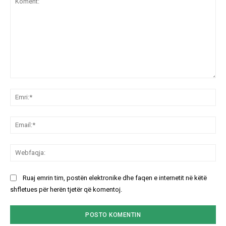
Koment:
Emr
Ema
We
Ruaj emrin tim, postën elektronike dhe faqen e internetit në këtë
shfletues për herën tjetër që komentoj.