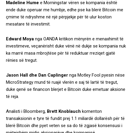
Madeline Hume
e Morningstar vëren se kompania është
ende duke operuar me humbje, edhe pse ka blerë Bitcoin me
çmime të ndryshme në një përpjekje për të ulur koston
mesatare të investimit.
Edward Moya
nga OANDA kritikon mënyrën e menaxhimit të
investimeve, veçanërisht duke vënë në dukje se kompania nuk
ka marrë masa mbrojtëse për të reduktuar rreziqet gjatë
rënies së tregut.
Jason Hall dhe Dan Caplinger
nga Motley Fool pyesin nëse
MicroStrategy mund të ruajë vlerën e saj të lartë të tregut,
duke qenë se financon blerjet e Bitcoin duke emetuar aksione
të reja.
Analisti i Bloomberg,
Brett Knoblauch
komenton
transaksionin e tyre të fundit prej 1.1 miliardë dollarësh për të
blerë Bitcoin dhe pyet veten se sa do të zgjasë konsensusi i
mëtejshëm midis aksionarëve dhe kompanisë.