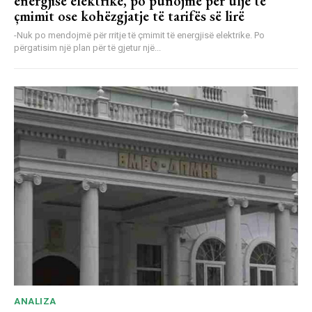
energjisë elektrike, po punojmë për ulje të
çmimit ose kohëzgjatje të tarifës së lirë
-Nuk po mendojmë për rritje të çmimit të energjisë elektrike. Po
përgatisim një plan për të gjetur një...
ANALIZA