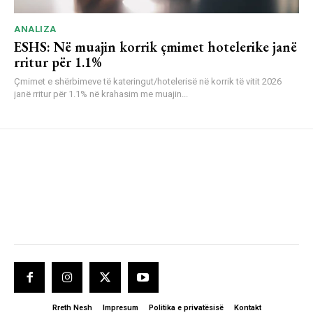
ANALIZA
ESHS: Në muajin korrik çmimet hotelerike janë
rritur për 1.1%
Çmimet e shërbimeve të kateringut/hotelerisë në korrik të vitit 2026
janë rritur për 1.1% në krahasim me muajin...
Rreth Nesh
Impresum
Politika e privatësisë
Kontakt