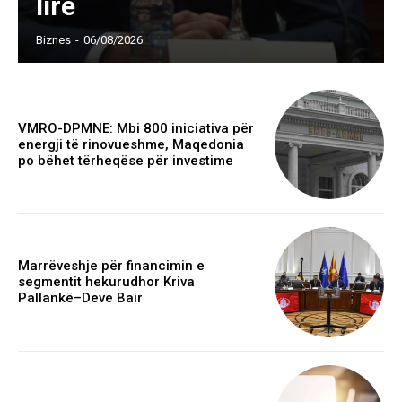
lirë
Biznes
-
06/08/2026
VMRO-DPMNE: Mbi 800 iniciativa për
energji të rinovueshme, Maqedonia
po bëhet tërheqëse për investime
Marrëveshje për financimin e
segmentit hekurudhor Kriva
Pallankë–Deve Bair