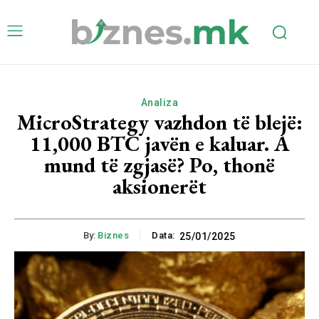
Analiza
MicroStrategy vazhdon të blejë:
11,000 BTC javën e kaluar. A
mund të zgjasë? Po, thonë
aksionerët
By:
Biznes
Data:
25/01/2025