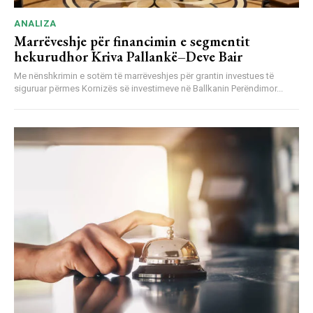
ANALIZA
Marrëveshje për financimin e segmentit
hekurudhor Kriva Pallankë–Deve Bair
Me nënshkrimin e sotëm të marrëveshjes për grantin investues të
siguruar përmes Kornizës së investimeve në Ballkanin Perëndimor...