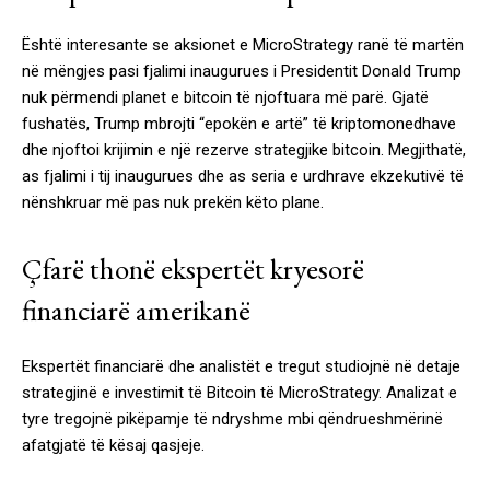
Është interesante se aksionet e MicroStrategy ranë të martën
në mëngjes pasi fjalimi inaugurues i Presidentit Donald Trump
nuk përmendi planet e bitcoin të njoftuara më parë. Gjatë
fushatës, Trump mbrojti “epokën e artë” të kriptomonedhave
dhe njoftoi krijimin e një rezerve strategjike bitcoin. Megjithatë,
as fjalimi i tij inaugurues dhe as seria e urdhrave ekzekutivë të
nënshkruar më pas nuk prekën këto plane.
Çfarë thonë ekspertët kryesorë
financiarë amerikanë
Ekspertët financiarë dhe analistët e tregut studiojnë në detaje
strategjinë e investimit të Bitcoin të MicroStrategy. Analizat e
tyre tregojnë pikëpamje të ndryshme mbi qëndrueshmërinë
afatgjatë të kësaj qasjeje.