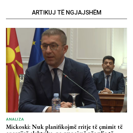
ARTIKUJ TË NGJAJSHËM
ANALIZA
Mickoski: Nuk planifikojmë rritje të çmimit të