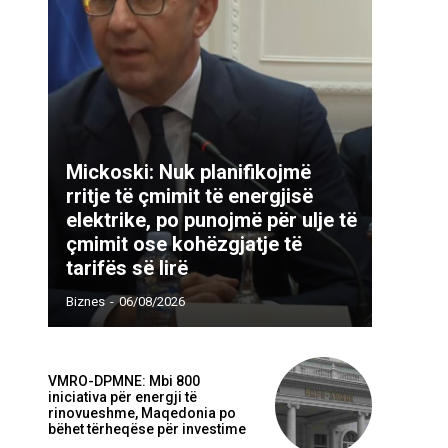
Mickoski: Nuk planifikojmë
rritje të çmimit të energjisë
Webfaqja:
elektrike, po punojmë për ulje të
çmimit ose kohëzgjatje të
tarifës së lirë
Biznes
-
06/08/2026
VMRO-DPMNE: Mbi 800
iniciativa për energji të
rinovueshme, Maqedonia po
bëhet tërheqëse për investime