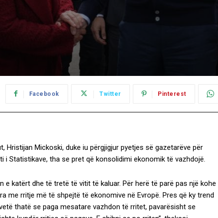
Facebook
Twitter
Pinterest
, Hristijan Mickoski, duke iu përgjigjur pyetjes së gazetarëve për
ti i Statistikave, tha se pret që konsolidimi ekonomik të vazhdojë.
katërt dhe të tretë të vitit të kaluar. Për herë të parë pas një kohe
ara me rritje më të shpejtë të ekonomive në Evropë. Pres që ky trend
u vetë thatë se paga mesatare vazhdon të rritet, pavarësisht se