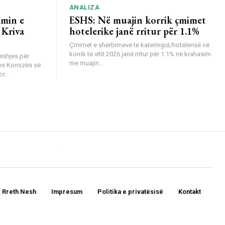
ANALIZA
imin e
ESHS: Në muajin korrik çmimet
 Kriva
hotelerike janë rritur për 1.1%
Çmimet e shërbimeve të kateringut/hotelerisë në
korrik të vitit 2026 janë rritur për 1.1% në krahasim
eshjes për
me muajin...
es Kornizës së
r...
Rreth Nesh
Impresum
Politika e privatësisë
Kontakt