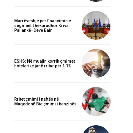
Marrëveshje për financimin e
segmentit hekurudhor Kriva
Pallankë–Deve Bair
ESHS: Në muajin korrik çmimet
hotelerike janë rritur për 1.1%
Rritet çmimi i naftës në
Maqedoni! Bie çmimi i benzinës