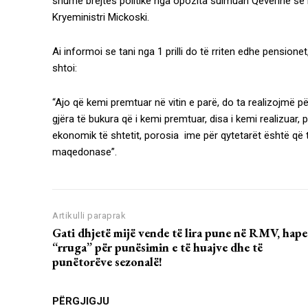
shumë brejtës politikë nga opozita sulmuan Qeverinë se is
Kryeministri Mickoski.
Ai informoi se tani nga 1 prilli do të rriten edhe pensionet
shtoi:
“Ajo që kemi premtuar në vitin e parë, do ta realizojmë 
gjëra të bukura që i kemi premtuar, disa i kemi realizuar,
ekonomik të shtetit, porosia ime për qytetarët është që
maqedonase”.
Artikulli paraprak
Gati dhjetë mijë vende të lira pune në RMV, hape
“rruga” për punësimin e të huajve dhe të
punëtorëve sezonalë!
PËRGJIGJU