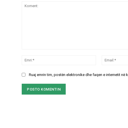
Koment:
Emri:*
Ruaj emrin tim, postën elektronike dhe faqen e internetit në 