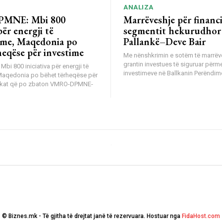
ANALIZA
MNE: Mbi 800
Marrëveshje për financ
për energji të
segmentit hekurudhor
me, Maqedonia po
Pallankë–Deve Bair
heqëse për investime
Me nënshkrimin e sotëm të marrëv
grantin investues të siguruar përm
i 800 iniciativa për energji të
investimeve në Ballkanin Perëndimo
Maqedonia po bëhet tërheqëse për
tikat që po zbaton VMRO-DPMNE-
© Biznes.mk - Të gjitha të drejtat janë të rezervuara. Hostuar nga
FidaHost.com