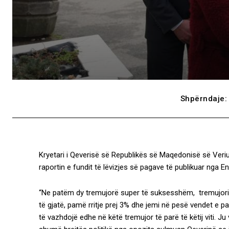
Shpërndaje:
Kryetari i Qeverisë së Republikës së Maqedonisë së Veriut
raportin e fundit të lëvizjes së pagave të publikuar nga En
“Ne patëm dy tremujorë super të suksesshëm, tremujorin e 
të gjatë, pamë rritje prej 3% dhe jemi në pesë vendet e p
të vazhdojë edhe në këtë tremujor të parë të këtij viti. J