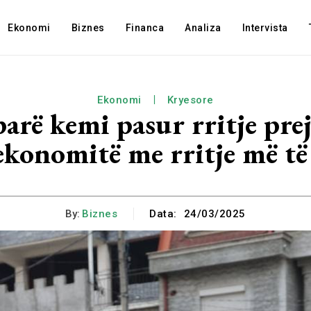
Ekonomi
Biznes
Financa
Analiza
Intervista
Ekonomi
Kryesore
parë kemi pasur rritje pre
ekonomitë me rritje më të
By:
Biznes
Data:
24/03/2025