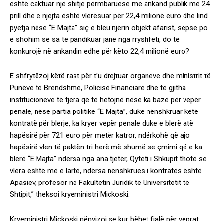
është caktuar një shitje përmbaruese me ankand publik më 24
prill dhe e njejta është vlerësuar për 22,4 milionë euro dhe lind
pyetja nëse “E Majta” siç e bleu njërin objekt afarist, sepse po
e shohim se sa të pandikuar janë nga rryshfeti, do të
konkurojë në ankandin edhe për këto 22,4 milionë euro?
E shfrytëzoj këtë rast për t’u drejtuar organeve dhe ministrit të
Punëve të Brendshme, Policisë Financiare dhe të gjitha
institucioneve të tjera që të hetojnë nëse ka bazë për vepër
penale, nëse partia politike “E Majta”, duke nënshkruar këtë
kontratë për blerje, ka kryer vepër penale duke e blerë atë
hapësirë për 721 euro për metër katror, ndërkohë që ajo
hapësirë vlen të paktën tri herë më shumë se çmimi që e ka
blerë “E Majta” ndërsa nga ana tjetër, Qyteti i Shkupit thotë se
vlera është më e lartë, ndërsa nënshkrues i kontratës është
Apasiev, profesor në Fakultetin Juridik të Universitetit të
Shtipit,” theksoi kryeministri Mickoski.
Kryeministri Mickoski nënvizoi se kur bëhet fjalë për veprat