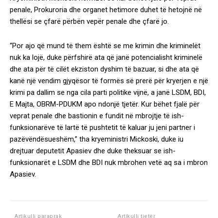
penale, Prokuroria dhe organet hetimore duhet të hetojnë në
thellësi se çfarë përbën vepër penale dhe çfarë jo.
“Por ajo që mund të them është se me krimin dhe kriminelët
nuk ka lojë, duke përfshirë ata që janë potencialisht kriminelë
dhe ata për të cilët ekziston dyshim të bazuar, si dhe ata që
kanë një vendim gjyqësor të formës së prerë për kryerjen e një
krimi pa dallim se nga cila parti politike vijnë, a janë LSDM, BDI,
E Majta, OBRM-PDUKM apo ndonjë tjetër. Kur bëhet fjalë për
veprat penale dhe bastionin e fundit në mbrojtje të ish-
funksionarëve të lartë të pushtetit të kaluar ju jeni partner i
pazëvëndësueshëm,” tha kryeministri Mickoski, duke iu
drejtuar deputetit Apasiev dhe duke theksuar se ish-
funksionarët e LSDM dhe BDI nuk mbrohen vetë aq sa i mbron
Apasiev.
Artikulli paraprak
Artikulli tjetër