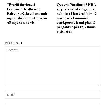
“Brazili furnizuesi
Qeveria:Vendimi i SHBA-
kryesor!” Të dhënat:
së për kostot doganore
Rritet varësia e konsumit
nuk do të ketë ndikim të
nga mishi i importit, arrin
madh në ekonominë
48 mijë ton në vit
tonë,por ne kemi plan të
përgatitur për tejkalimin
e situates
PËRGJIGJU
Koment:
Emr