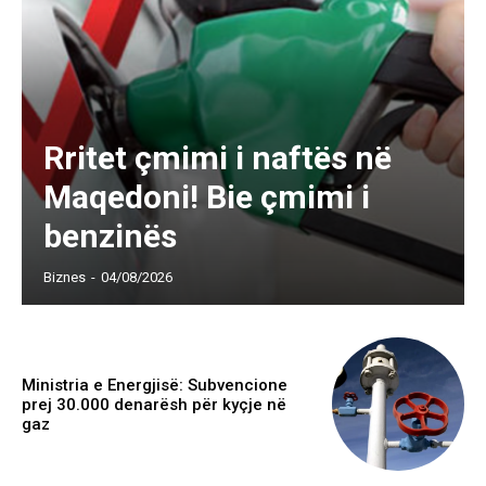
Rritet çmimi i naftës në
Maqedoni! Bie çmimi i
benzinës
Biznes
-
04/08/2026
Ministria e Energjisë: Subvencione
prej 30.000 denarësh për kyçje në
gaz