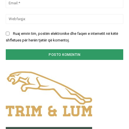
Ema
We
Ruaj emrin tim, postën elektronike dhe faqen e internetit në këtë
shfletues për herën tjetër që komentoj.