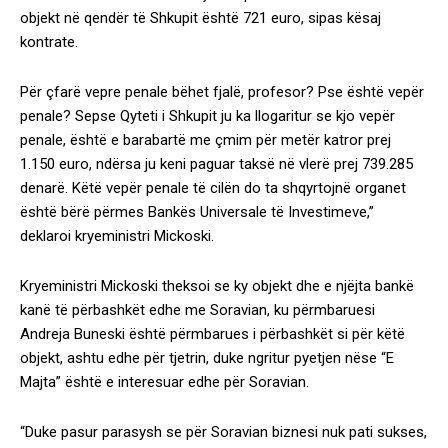
objekt në qendër të Shkupit është 721 euro, sipas kësaj
kontrate.
Për çfarë vepre penale bëhet fjalë, profesor? Pse është vepër
penale? Sepse Qyteti i Shkupit ju ka llogaritur se kjo vepër
penale, është e barabartë me çmim për metër katror prej
1.150 euro, ndërsa ju keni paguar taksë në vlerë prej 739.285
denarë. Këtë vepër penale të cilën do ta shqyrtojnë organet
është bërë përmes Bankës Universale të Investimeve,”
deklaroi kryeministri Mickoski.
Kryeministri Mickoski theksoi se ky objekt dhe e njëjta bankë
kanë të përbashkët edhe me Soravian, ku përmbaruesi
Andreja Buneski është përmbarues i përbashkët si për këtë
objekt, ashtu edhe për tjetrin, duke ngritur pyetjen nëse “E
Majta” është e interesuar edhe për Soravian.
“Duke pasur parasysh se për Soravian biznesi nuk pati sukses,