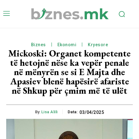
Biznes
Ekonomi
Kryesore
Mickoski: Organet kompetente
të hetojnë nëse ka vepër penale
në mënyrën se si E Majta dhe
Apasiev blenë hapësirë afariste
në Shkup për çmim më të ulët
By:
Lisa Alili
Data:
03/04/2025