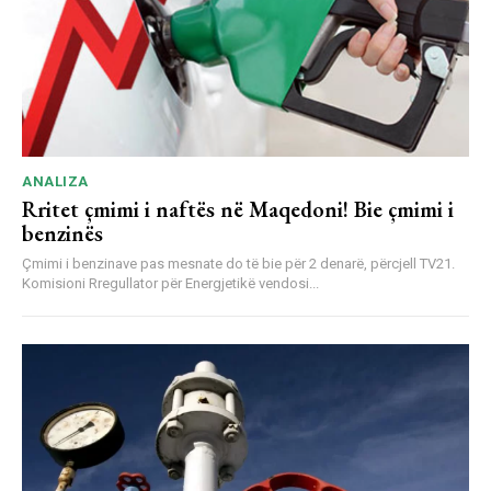
ANALIZA
Rritet çmimi i naftës në Maqedoni! Bie çmimi i
benzinës
Çmimi i benzinave pas mesnate do të bie për 2 denarë, përcjell TV21.
Komisioni Rregullator për Energjetikë vendosi...