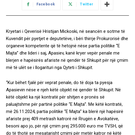
Facebook
Twitter
Kryetari i Qeverisë Hristijan Mickoski, në seancën e sotme të
Kuvendit për pyetjet e deputetëve, i bëri thirrje Prokurorisë dhe
organeve kompetente që të hetojnë nëse partia politike “E
Majta” dhe lideri i saj, Apasiev, kanë kryer vepër penale me
blerjen e hapësirës afariste në qendër të Shkupit për një çmim
më të ulët se i llogarituri nga Qyteti i Shkupit.
“Kur bëhet fjalë për veprat penale, do të doja ta pyesja
Apasievin nëse e njeh këtë objekt në qendër të Shkupit. Në
këtë objekt ka një kontratë për shitjen e pronës së
paluajtshme për partinë politike “E Majta”. Me këtë kontratë,
më 26.11.2024, partia politike “E Majta” ka blerë një hapësirë
afariste prej 409 metrash katrorë në Rrugën e Avokatëve,
besoni apo jo, për një çmim prej 295.000 euro me TVSH, që
do të thotë se mesatarisht çmimi për metër katror në këtë