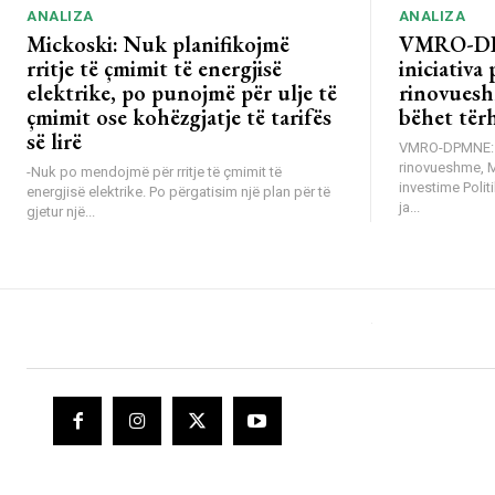
ANALIZA
ANALIZA
Mickoski: Nuk planifikojmë
VMRO-DP
rritje të çmimit të energjisë
iniciativa 
elektrike, po punojmë për ulje të
rinovuesh
çmimit ose kohëzgjatje të tarifës
bëhet tër
së lirë
VMRO-DPMNE: Mb
rinovueshme, 
-Nuk po mendojmë për rritje të çmimit të
investime Poli
energjisë elektrike. Po përgatisim një plan për të
ja...
gjetur një...