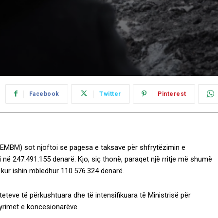
Facebook
Twitter
Pinterest
(MEMBM) sot njoftoi se pagesa e taksave për shfrytëzimin e
ti në 247.491.155 denarë. Kjo, siç thonë, paraqet një rritje më shumë
, kur ishin mbledhur 110.576.324 denarë.
iteteve të përkushtuara dhe të intensifikuara të Ministrisë për
tyrimet e koncesionarëve.