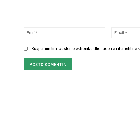
Koment:
Emri:*
Ruaj emrin tim, postën elektronike dhe faqen e internetit në 