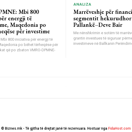
ANALIZA
MNE: Mbi 800
Marrëveshje për financ
për energji të
segmentit hekurudhor
me, Maqedonia po
Pallankë–Deve Bair
heqëse për investime
Me nënshkrimin e sotëm të marrëv
grantin investues të siguruar përm
i 800 iniciativa për energji të
investimeve në Ballkanin Perëndimo
Maqedonia po bëhet tërheqëse për
tikat që po zbaton VMRO-DPMNE-
© Biznes.mk - Të gjitha të drejtat janë të rezervuara. Hostuar nga
FidaHost.com