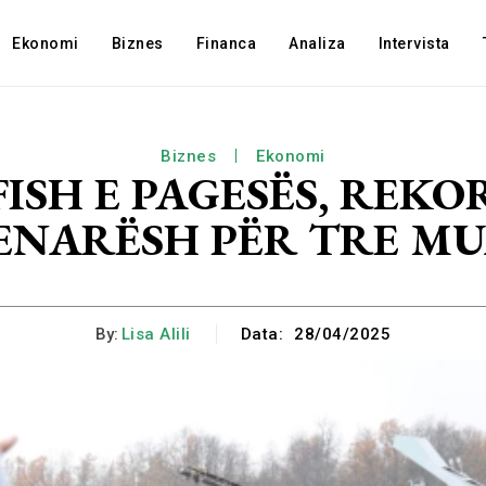
Ekonomi
Biznes
Financa
Analiza
Intervista
Biznes
Ekonomi
ISH E PAGESËS, REKOR
ENARËSH PËR TRE MU
By:
Lisa Alili
Data:
28/04/2025