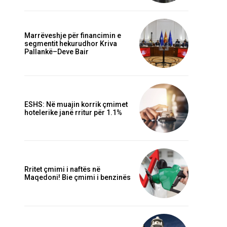
Marrëveshje për financimin e
segmentit hekurudhor Kriva
Webfaqja:
Pallankë–Deve Bair
ESHS: Në muajin korrik çmimet
hotelerike janë rritur për 1.1%
Rritet çmimi i naftës në
Maqedoni! Bie çmimi i benzinës