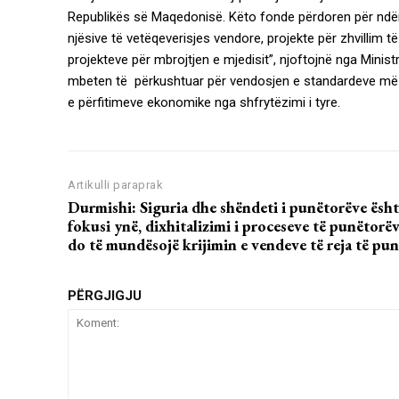
Republikës së Maqedonisë. Këto fonde përdoren për ndër
njësive të vetëqeverisjes vendore, projekte për zhvillim 
projekteve për mbrojtjen e mjedisit”, njoftojnë nga Minis
mbeten të përkushtuar për vendosjen e standardeve më t
e përfitimeve ekonomike nga shfrytëzimi i tyre.
Artikulli paraprak
Durmishi: Siguria dhe shëndeti i punëtorëve ësh
fokusi ynë, dixhitalizimi i proceseve të punëtorë
do të mundësojë krijimin e vendeve të reja të pun
PËRGJIGJU