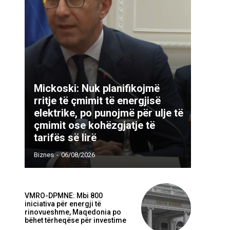
Mickoski: Nuk planifikojmë
rritje të çmimit të energjisë
elektrike, po punojmë për ulje të
çmimit ose kohëzgjatje të
tarifës së lirë
Biznes
-
06/08/2026
VMRO-DPMNE: Mbi 800
iniciativa për energji të
rinovueshme, Maqedonia po
bëhet tërheqëse për investime