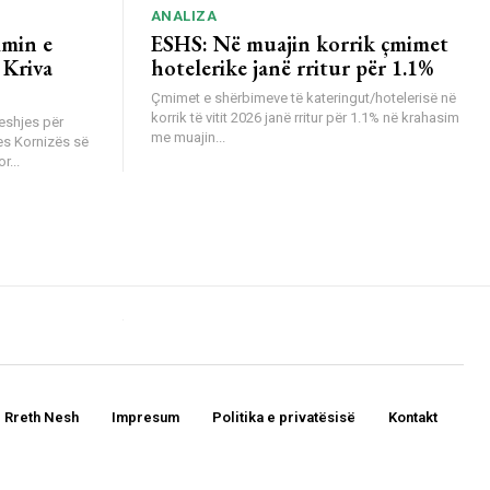
ANALIZA
imin e
ESHS: Në muajin korrik çmimet
 Kriva
hotelerike janë rritur për 1.1%
Çmimet e shërbimeve të kateringut/hotelerisë në
korrik të vitit 2026 janë rritur për 1.1% në krahasim
eshjes për
me muajin...
es Kornizës së
r...
Rreth Nesh
Impresum
Politika e privatësisë
Kontakt