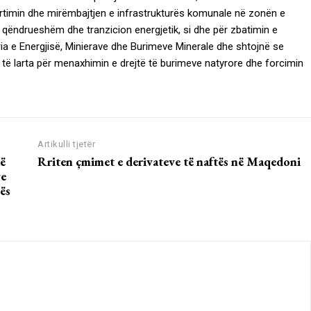
timin dhe mirëmbajtjen e infrastrukturës komunale në zonën e
të qëndrueshëm dhe tranzicion energjetik, si dhe për zbatimin e
tria e Energjisë, Minierave dhe Burimeve Minerale dhe shtojnë se
ë larta për menaxhimin e drejtë të burimeve natyrore dhe forcimin
Artikulli tjetër
të
Rriten çmimet e derivateve të naftës në Maqedoni
ve
ës