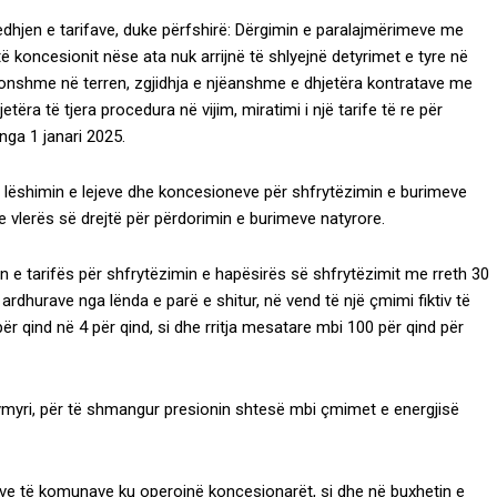
ledhjen e tarifave, duke përfshirë: Dërgimin e paralajmërimeve me
oncesionit nëse ata nuk arrijnë të shlyejnë detyrimet e tyre në
akonshme në terren, zgjidhja e njëanshme e dhjetëra kontratave me
ëra të tjera procedura në vijim, miratimi i një tarife të re për
nga 1 janari 2025.
r lëshimin e lejeve dhe koncesioneve për shfrytëzimin e burimeve
 e vlerës së drejtë për përdorimin e burimeve natyrore.
 e tarifës për shfrytëzimin e hapësirës së shfrytëzimit me rreth 30
ë ardhurave nga lënda e parë e shitur, në vend të një çmimi fiktiv të
ër qind në 4 për qind, si dhe rritja mesatare mbi 100 për qind për
qymyri, për të shmangur presionin shtesë mbi çmimet e energjisë
heteve të komunave ku operojnë koncesionarët, si dhe në buxhetin e