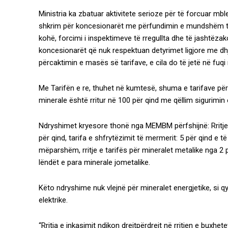
Ministria ka zbatuar aktivitete serioze për të forcuar mb
shkrim për koncesionarët me përfundimin e mundshëm të k
kohë, forcimi i inspektimeve të rregullta dhe të jashtëz
koncesionarët që nuk respektuan detyrimet ligjore me dhjet
përcaktimin e masës së tarifave, e cila do të jetë në fuqi 
Me Tarifën e re, thuhet në kumtesë, shuma e tarifave pë
minerale është rritur në 100 për qind me qëllim sigurimin
Ndryshimet kryesore thonë nga MEMBM përfshijnë: Rritjen
për qind, tarifa e shfrytëzimit të mermerit: 5 për qind e t
mëparshëm, rritje e tarifës për mineralet metalike nga 2 p
lëndët e para minerale jometalike.
Këto ndryshime nuk vlejnë për mineralet energjetike, si 
elektrike.
“Rritja e inkasimit ndikon drejtpërdrejt në rritjen e bux