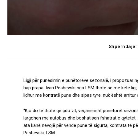
Shpërndaje:
Ligji për punësimin e punëtorëve sezonalë, i propozuar n
hap prapa. Ivan Peshevski nga LSM thotë se me këtë ligj,
lidhur me kontratë pune dhe sipas tyre, nuk është arritur 
“Kjo do të thotë që çdo vit, veçanërisht punëtorët sezon
largohen me autobus dhe boshatisen fshatrat e qytetet
ata kanë nevojë për vende pune të sigurta, kontrata të p
Peshevski, LSM.