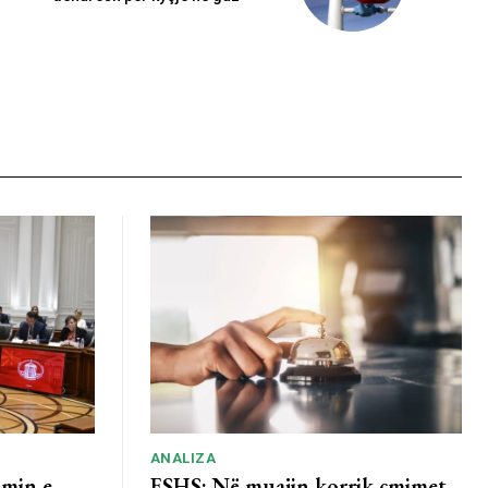
ANALIZA
imin e
ESHS: Në muajin korrik çmimet