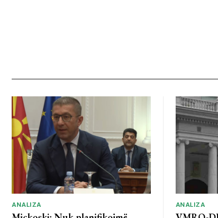
ANALIZA
ANALIZA
Mickoski: Nuk planifikojmë
VMRO-DP