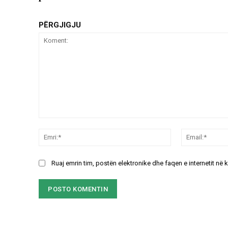
PËRGJIGJU
Koment:
Emri:*
Ruaj emrin tim, postën elektronike dhe faqen e internetit në 