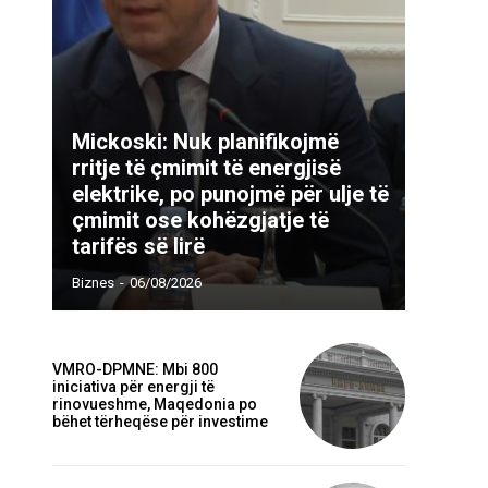
Mickoski: Nuk planifikojmë
rritje të çmimit të energjisë
elektrike, po punojmë për ulje të
çmimit ose kohëzgjatje të
tarifës së lirë
Biznes
-
06/08/2026
Webfaqja:
VMRO-DPMNE: Mbi 800
iniciativa për energji të
rinovueshme, Maqedonia po
bëhet tërheqëse për investime