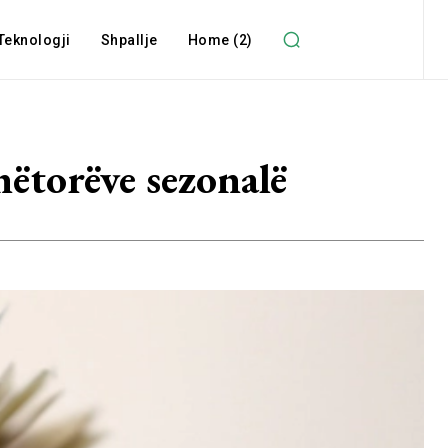
Teknologji
Shpallje
Home (2)
ëtorëve sezonalë