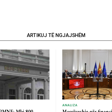
ARTIKUJ TË NGJAJSHËM
ANALIZA
MNE: Mbi 800
Marrëveshje për financ