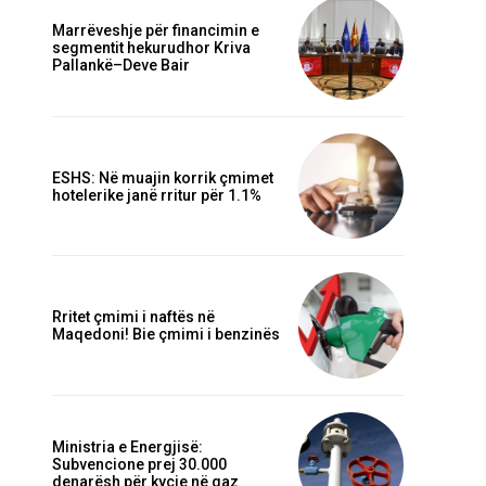
Marrëveshje për financimin e
segmentit hekurudhor Kriva
Pallankë–Deve Bair
ESHS: Në muajin korrik çmimet
hotelerike janë rritur për 1.1%
Rritet çmimi i naftës në
Maqedoni! Bie çmimi i benzinës
Ministria e Energjisë:
Subvencione prej 30.000
denarësh për kyçje në gaz