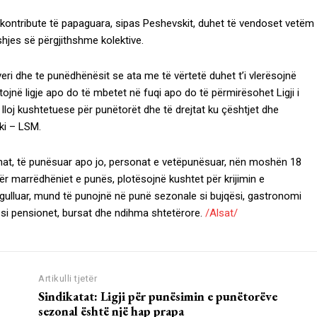
kontribute të papaguara, sipas Peshevskit, duhet të vendoset vetëm
shjes së përgjithshme kolektive.
eri dhe te punëdhënësit se ata me të vërtetë duhet t’i vlerësojnë
ojnë ligje apo do të mbetet në fuqi apo do të përmirësohet Ligji i
ë lloj kushtetuese për punëtorët dhe të drejtat ku çështjet dhe
ski – LSM.
sonat, të punësuar apo jo, personat e vetëpunësuar, nën moshën 18
për marrëdhëniet e punës, plotësojnë kushtet për krijimin e
gulluar, mund të punojnë në punë sezonale si bujqësi, gastronomi
 si pensionet, bursat dhe ndihma shtetërore.
/Alsat/
Artikulli tjetër
Sindikatat: Ligji për punësimin e punëtorëve
sezonal është një hap prapa