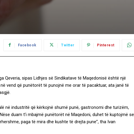
Facebook
Twitter
Pinterest
ga Qeveria, sipas Lidhjes së Sindikatave të Maqedonisë është një
 në vend që punëtorët të punojnë me orar të pacaktuar, ata janë të
asgjë.
alë në industritë që kërkojnë shumë punë, gastronomi dhe turizëm,
. Nëse duam t’i mbajmë punëtorët në Maqedoni, duhet të kuptojmë se
ërhershme, paga të mira dhe kushte të drejta pune”, tha Ivan