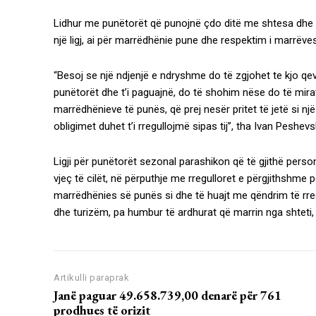
Lidhur me punëtorët që punojnë çdo ditë me shtesa dhe 
një ligj, ai për marrëdhënie pune dhe respektim i marrëve
“Besoj se një ndjenjë e ndryshme do të zgjohet te kjo qev
punëtorët dhe t’i paguajnë, do të shohim nëse do të mirat
marrëdhënieve të punës, që prej nesër pritet të jetë si nj
obligimet duhet t’i rregullojmë sipas tij”, tha Ivan Peshev
Ligji për punëtorët sezonal parashikon që të gjithë per
vjeç të cilët, në përputhje me rregulloret e përgjithshme 
marrëdhënies së punës si dhe të huajt me qëndrim të rre
dhe turizëm, pa humbur të ardhurat që marrin nga shteti,
Artikulli paraprak
Janë paguar 49.658.739,00 denarë për 761
prodhues të orizit