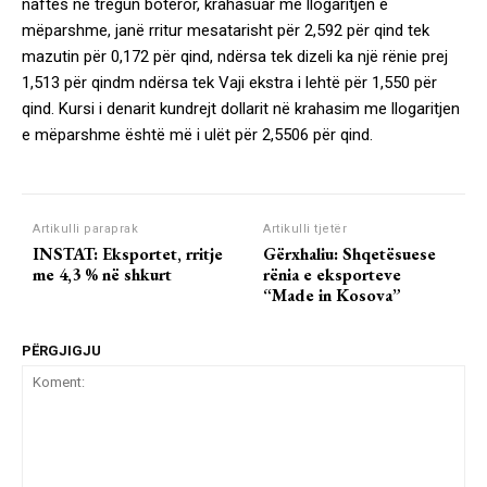
naftës në tregun botëror, krahasuar me llogaritjen e
mëparshme, janë rritur mesatarisht për 2,592 për qind tek
mazutin për 0,172 për qind, ndërsa tek dizeli ka një rënie prej
1,513 për qindm ndërsa tek Vaji ekstra i lehtë për 1,550 për
qind. Kursi i denarit kundrejt dollarit në krahasim me llogaritjen
e mëparshme është më i ulët për 2,5506 për qind.
Artikulli paraprak
Artikulli tjetër
INSTAT: Eksportet, rritje
Gërxhaliu: Shqetësuese
me 4,3 % në shkurt
rënia e eksporteve
“Made in Kosova”
PËRGJIGJU