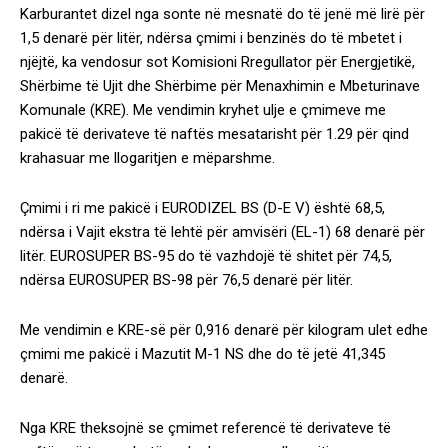
Karburantet dizel nga sonte në mesnatë do të jenë më lirë për
1,5 denarë për litër, ndërsa çmimi i benzinës do të mbetet i
njëjtë, ka vendosur sot Komisioni Rregullator për Energjetikë,
Shërbime të Ujit dhe Shërbime për Menaxhimin e Mbeturinave
Komunale (KRE). Me vendimin kryhet ulje e çmimeve me
pakicë të derivateve të naftës mesatarisht për 1.29 për qind
krahasuar me llogaritjen e mëparshme.
Çmimi i ri me pakicë i EURODIZEL BS (D-E V) është 68,5,
ndërsa i Vajit ekstra të lehtë për amvisëri (EL-1) 68 denarë për
litër. EUROSUPER BS-95 do të vazhdojë të shitet për 74,5,
ndërsa EUROSUPER BS-98 për 76,5 denarë për litër.
Me vendimin e KRE-së për 0,916 denarë për kilogram ulet edhe
çmimi me pakicë i Mazutit M-1 NS dhe do të jetë 41,345
denarë.
Nga KRE theksojnë se çmimet referencë të derivateve të