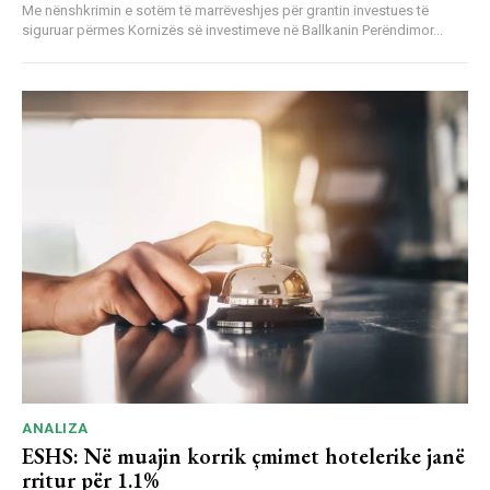
Me nënshkrimin e sotëm të marrëveshjes për grantin investues të
siguruar përmes Kornizës së investimeve në Ballkanin Perëndimor...
ANALIZA
ESHS: Në muajin korrik çmimet hotelerike janë
rritur për 1.1%