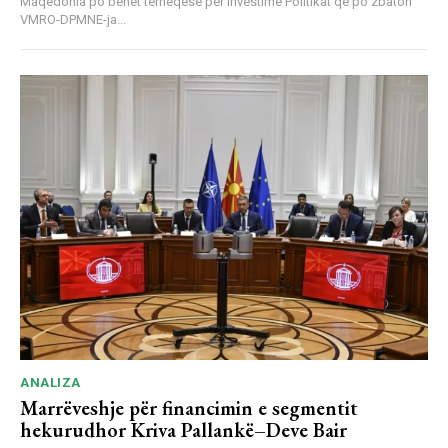
Maqedonia po bëhet tërheqëse për investime Politikat që po zbaton
VMRO-DPMNE-ja...
ANALIZA
Marrëveshje për financimin e segmentit
hekurudhor Kriva Pallankë–Deve Bair