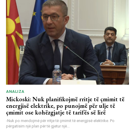
ANALIZA
Mickoski: Nuk planifikojmë rritje të çmimit të
energjisë elektrike, po punojmë për ulje të
çmimit ose kohëzgjatje të tarifës së lirë
-Nuk po mendojmë për rritje të çmimit të energjisë elektrike. Po
përgatisim një plan për të gjetur një...