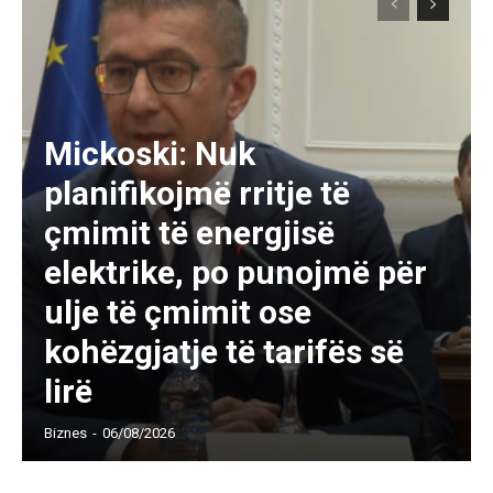
Mickoski: Nuk
planifikojmë rritje të
çmimit të energjisë
elektrike, po punojmë për
ulje të çmimit ose
kohëzgjatje të tarifës së
lirë
Biznes
-
06/08/2026