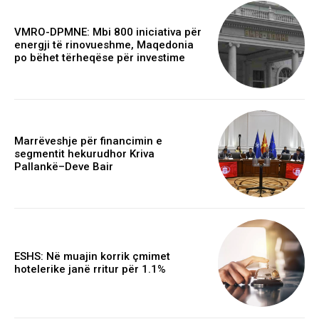
VMRO-DPMNE: Mbi 800 iniciativa për
energji të rinovueshme, Maqedonia
po bëhet tërheqëse për investime
Marrëveshje për financimin e
segmentit hekurudhor Kriva
Pallankë–Deve Bair
ESHS: Në muajin korrik çmimet
hotelerike janë rritur për 1.1%