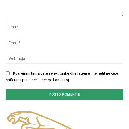
Koment:
Emr
Ema
We
Ruaj emrin tim, postën elektronike dhe faqen e internetit në këtë
shfletues për herën tjetër që komentoj.