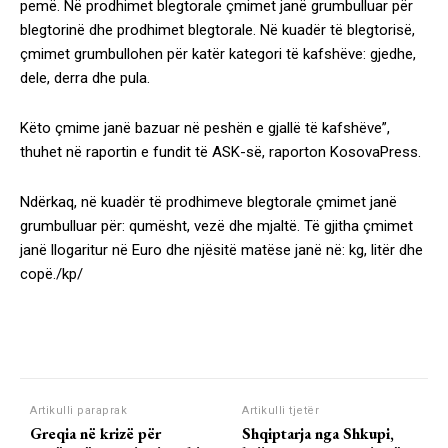
pemë. Në prodhimet blegtorale çmimet janë grumbulluar për
blegtorinë dhe prodhimet blegtorale. Në kuadër të blegtorisë,
çmimet grumbullohen për katër kategori të kafshëve: gjedhe,
dele, derra dhe pula.
Këto çmime janë bazuar në peshën e gjallë të kafshëve”,
thuhet në raportin e fundit të ASK-së, raporton KosovaPress.
Ndërkaq, në kuadër të prodhimeve blegtorale çmimet janë
grumbulluar për: qumësht, vezë dhe mjaltë. Të gjitha çmimet
janë llogaritur në Euro dhe njësitë matëse janë në: kg, litër dhe
copë./kp/
Artikulli paraprak
Artikulli tjetër
Greqia në krizë për
Shqiptarja nga Shkupi,