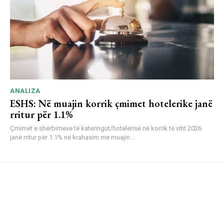
ANALIZA
ESHS: Në muajin korrik çmimet hotelerike janë
rritur për 1.1%
Çmimet e shërbimeve të kateringut/hotelerisë në korrik të vitit 2026
janë rritur për 1.1% në krahasim me muajin...