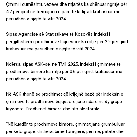
Çmimi i qumështit, vezëve dhe mjaltës ka shënuar ngritje për
4.7 për qind në tremujorin e parë të këtij viti krahasuar me
periudhën e njëjtë të vitit 2024.
Sipas Agjencisë së Statistikave të Kosovës Indeksi i
përgjithshëm i prodhimeve bujqësore ka rritje për 2.9 për qind
krahasuar me periudhën e njëjtë të vitit 2024.
Ndërsa, sipas ASK-së, në TM1 2025, indeksi i çmimeve të
prodhimeve bimore ka rritje për 0.6 për qind, krahasuar me
periudhën e njëjtë të vitit 2024.
Në ASK thonë se prodhimet që krijojnë bazë për indeksin e
çmimeve të prodhimeve bujqësore janë ndarë në dy grupe
kryesore: Prodhimet bimore dhe ato blegtorale.
“Në kuadër të prodhimeve bimore, çmimet janë grumbulluar
për këto grupe: drithëra, bimë foragjere, perime, patate dhe