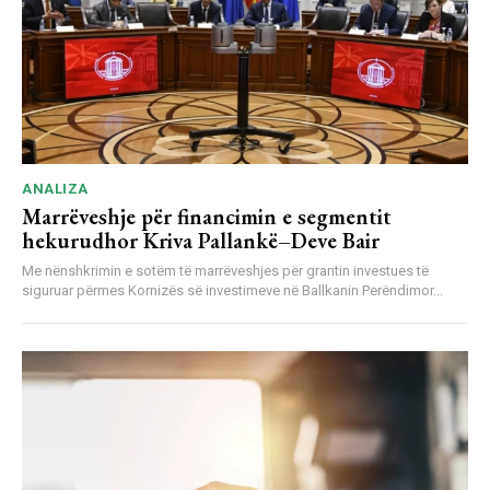
ANALIZA
Marrëveshje për financimin e segmentit
hekurudhor Kriva Pallankë–Deve Bair
Me nënshkrimin e sotëm të marrëveshjes për grantin investues të
siguruar përmes Kornizës së investimeve në Ballkanin Perëndimor...