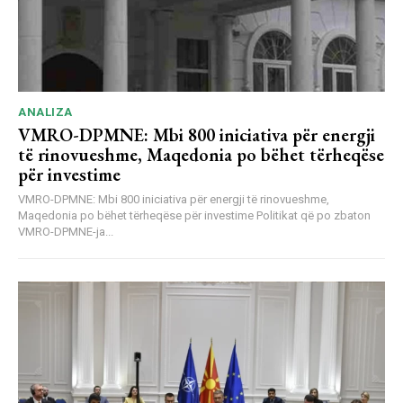
ANALIZA
VMRO-DPMNE: Mbi 800 iniciativa për energji
të rinovueshme, Maqedonia po bëhet tërheqëse
për investime
VMRO-DPMNE: Mbi 800 iniciativa për energji të rinovueshme,
Maqedonia po bëhet tërheqëse për investime Politikat që po zbaton
VMRO-DPMNE-ja...