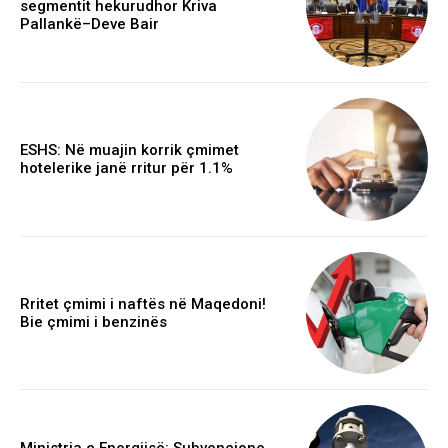
segmentit hekurudhor Kriva
Pallankë–Deve Bair
ESHS: Në muajin korrik çmimet
hotelerike janë rritur për 1.1%
Rritet çmimi i naftës në Maqedoni!
Bie çmimi i benzinës