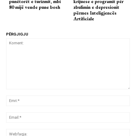
punëtorët e turizmit, mbi
krijuese e programit për
80 mijë vende pune bosh
zbulimin e depresionit
përmes Inteligjencës
Artificiale
PËRGJIGJU
Koment:
Emr
Ema
We