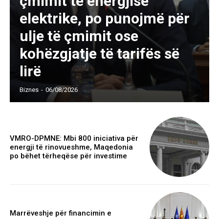
çmimit të energjisë
elektrike, po punojmë për
ulje të çmimit ose
kohëzgjatje të tarifës së
lirë
Biznes
-
06/08/2026
VMRO-DPMNE: Mbi 800 iniciativa për
energji të rinovueshme, Maqedonia
po bëhet tërheqëse për investime
Marrëveshje për financimin e