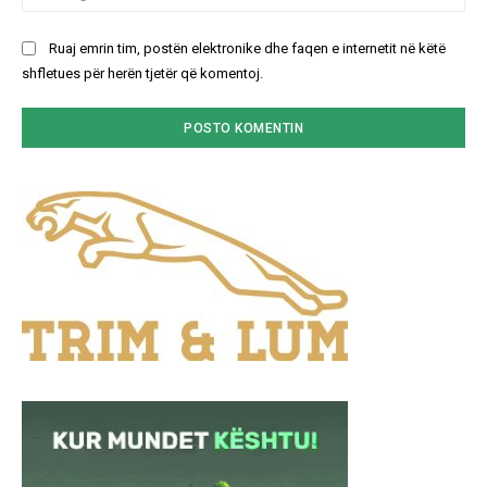
Ruaj emrin tim, postën elektronike dhe faqen e internetit në këtë
shfletues për herën tjetër që komentoj.