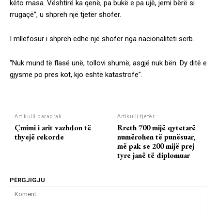
këto masa. Vështirë ka qenë, pa bukë e pa ujë, jemi bërë si
rrugaçë”, u shpreh një tjetër shofer.
I mllefosur i shpreh edhe një shofer nga nacionaliteti serb.
“Nuk mund të flasë unë, tollovi shumë, asgjë nuk bën. Dy ditë e
gjysmë po pres kot, kjo është katastrofë”.
Artikulli paraprak
Artikulli tjetër
Çmimi i arit vazhdon të
Rreth 700 mijë qytetarë
thyejë rekorde
numërohen të punësuar,
më pak se 200 mijë prej
tyre janë të diplomuar
PËRGJIGJU