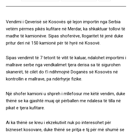
Vendimi i Qeverisë së Kosovës që lejon importin nga Serbia
vetëm përmes pikës kufitare në Merdar, ka shkaktuar tollovi të
madhe të kamionëve. Sipas shoferëve, llogaritet të jenë duke
pritur deri në 150 kamionë për të hyrë në Kosovë.
Sipas vendimit të 7 tetorit të vitit të kaluar, ndalohet importimi i
mallrave serbe nga vendkalimet tjera derisa sa të sigurohen
skanerët, të cilët do t’i ndihmojnë Doganës së Kosovës në
kontrollin e mallrave, pa ndërhyrje fizike.
Një shofer kamioni u shpreh i mllefosur me këtë vendim, duke
thënë se ka gjashtë muaj që përballen me ndalesa të tilla në
pikat e tjera kufitare.
Ai ka thënë se kreu i ekzekutivit nuk po interesohet për
bizneset kosovare, duke thënë se pritja e tij për më shumë se