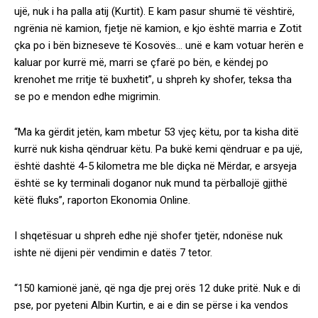
ujë, nuk i ha palla atij (Kurtit). E kam pasur shumë të vështirë,
ngrënia në kamion, fjetje në kamion, e kjo është marria e Zotit
çka po i bën bizneseve të Kosovës… unë e kam votuar herën e
kaluar por kurrë më, marri se çfarë po bën, e këndej po
krenohet me rritje të buxhetit”, u shpreh ky shofer, teksa tha
se po e mendon edhe migrimin.
“Ma ka gërdit jetën, kam mbetur 53 vjeç këtu, por ta kisha ditë
kurrë nuk kisha qëndruar këtu. Pa bukë kemi qëndruar e pa ujë,
është dashtë 4-5 kilometra me ble diçka në Mërdar, e arsyeja
është se ky terminali doganor nuk mund ta përballojë gjithë
këtë fluks”, raporton Ekonomia Online.
I shqetësuar u shpreh edhe një shofer tjetër, ndonëse nuk
ishte në dijeni për vendimin e datës 7 tetor.
“150 kamionë janë, që nga dje prej orës 12 duke pritë. Nuk e di
pse, por pyeteni Albin Kurtin, e ai e din se përse i ka vendos