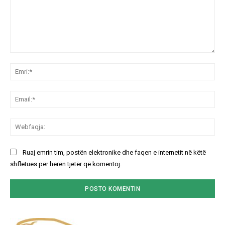
Koment:
Emr
Ema
We
Ruaj emrin tim, postën elektronike dhe faqen e internetit në këtë
shfletues për herën tjetër që komentoj.