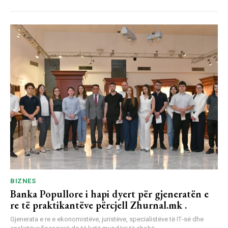
BIZNES
Banka Popullore i hapi dyert për gjeneratën e
re të praktikantëve përcjell Zhurnal.mk .
Gjenerata e re e ekonomistëve, juristëve, specialistëve të IT‑së dhe