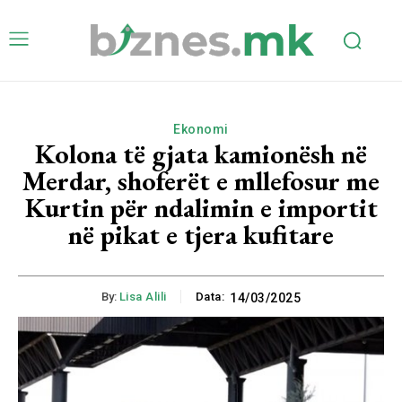
Ekonomi
Kolona të gjata kamionësh në
Merdar, shoferët e mllefosur me
Kurtin për ndalimin e importit
në pikat e tjera kufitare
By:
Lisa Alili
Data:
14/03/2025