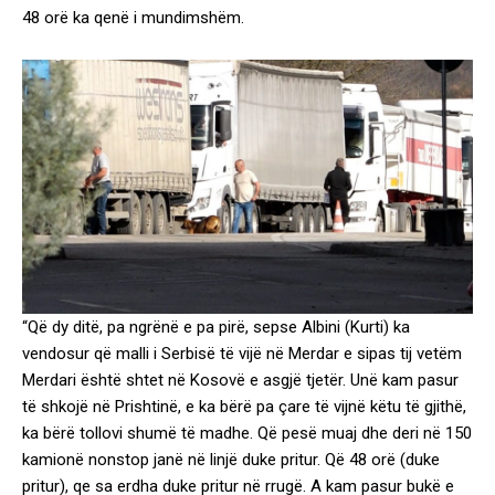
48 orë ka qenë i mundimshëm.
“Që dy ditë, pa ngrënë e pa pirë, sepse Albini (Kurti) ka
vendosur që malli i Serbisë të vijë në Merdar e sipas tij vetëm
Merdari është shtet në Kosovë e asgjë tjetër. Unë kam pasur
të shkojë në Prishtinë, e ka bërë pa çare të vijnë këtu të gjithë,
ka bërë tollovi shumë të madhe. Që pesë muaj dhe deri në 150
kamionë nonstop janë në linjë duke pritur. Që 48 orë (duke
pritur), qe sa erdha duke pritur në rrugë. A kam pasur bukë e