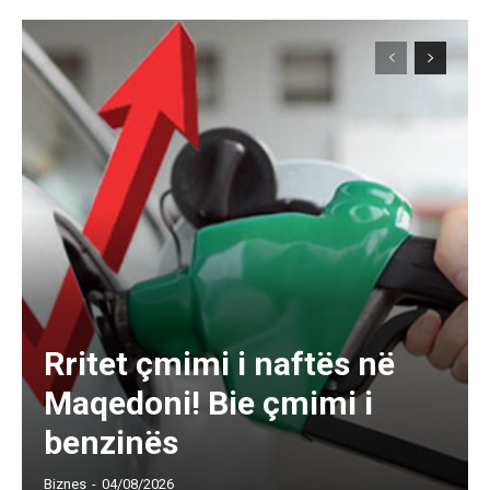
Rritet çmimi i naftës në
Maqedoni! Bie çmimi i
benzinës
Biznes
-
04/08/2026