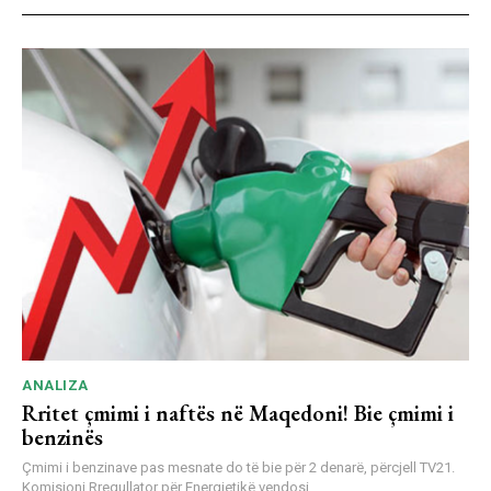
ANALIZA
Rritet çmimi i naftës në Maqedoni! Bie çmimi i
benzinës
Çmimi i benzinave pas mesnate do të bie për 2 denarë, përcjell TV21.
Komisioni Rregullator për Energjetikë vendosi...