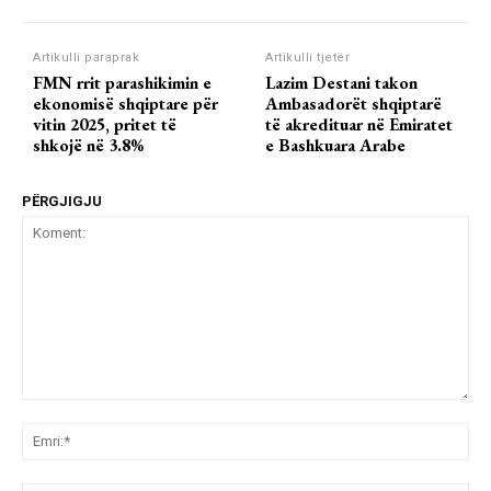
Artikulli paraprak
Artikulli tjetër
FMN rrit parashikimin e
Lazim Destani takon
ekonomisë shqiptare për
Ambasadorët shqiptarë
vitin 2025, pritet të
të akredituar në Emiratet
shkojë në 3.8%
e Bashkuara Arabe
PËRGJIGJU
Koment:
Emr