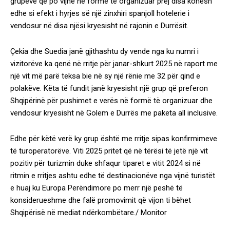
grupeve që po vijnë në formë të organizuar prej disa kohësh
edhe si efekt i hyrjes së një zinxhiri spanjoll hotelerie i
vendosur në disa njësi kryesisht në rajonin e Durrësit.
Çekia dhe Suedia janë gjithashtu dy vende nga ku numri i
vizitorëve ka qenë në rritje për janar-shkurt 2025 në raport me
një vit më parë teksa bie në sy një rënie me 32 për qind e
polakëve. Këta të fundit janë kryesisht një grup që preferon
Shqipërinë për pushimet e verës në formë të organizuar dhe
vendosur kryesisht në Golem e Durrës me paketa all inclusive.
Edhe për këtë verë ky grup është me rritje sipas konfirmimeve
të turoperatorëve. Viti 2025 pritet që në tërësi të jetë një vit
pozitiv për turizmin duke shfaqur tiparet e vitit 2024 si në
ritmin e rritjes ashtu edhe të destinacionëve nga vijnë turistët
e huaj ku Europa Perëndimore po merr një peshë të
konsiderueshme dhe falë promovimit që vijon ti bëhet
Shqipërisë në mediat ndërkombëtare./ Monitor