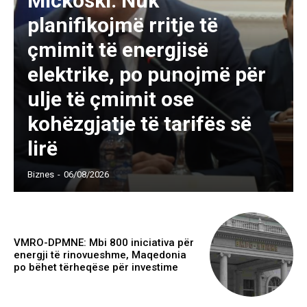
Mickoski: Nuk
planifikojmë rritje të
çmimit të energjisë
elektrike, po punojmë për
ulje të çmimit ose
kohëzgjatje të tarifës së
lirë
Biznes
-
06/08/2026
VMRO-DPMNE: Mbi 800 iniciativa për
energji të rinovueshme, Maqedonia
po bëhet tërheqëse për investime