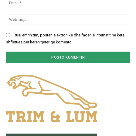
Ema
We
Ruaj emrin tim, postën elektronike dhe faqen e internetit në këtë
shfletues për herën tjetër që komentoj.