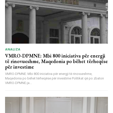
ANALIZA
VMRO-DPMNE: Mbi 800 iniciativa për energji
të rinovueshme, Maqedonia po bëhet tërheqëse
për investime
VMRO-DPMNE: Mbi 800 iniciativa për energji të rinovueshme,
Maqedonia po bëhet tërheqëse për investime Politikat që po zbaton
VMRO-DPMNE-ja...