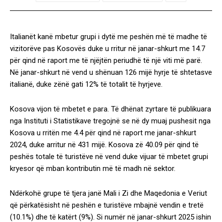
Italianët kanë mbetur grupi i dytë me peshën më të madhe të
vizitorëve pas Kosovës duke u rritur në janar-shkurt me 14.7
për qind në raport me të njëjtën periudhë të një viti më parë.
Në janar-shkurt në vend u shënuan 126 mijë hyrje të shtetasve
italianë, duke zënë gati 12% të totalit të hyrjeve.
Kosova vijon të mbetet e para. Të dhënat zyrtare të publikuara
nga Instituti i Statistikave tregojnë se në dy muaj pushesit nga
Kosova u rritën me 4.4 për qind në raport me janar-shkurt
2024, duke arritur në 431 mijë. Kosova zë 40.09 për qind të
peshës totale të turistëve në vend duke vijuar të mbetet grupi
kryesor që mban kontributin më të madh në sektor.
Ndërkohë grupe të tjera janë Mali i Zi dhe Maqedonia e Veriut
që përkatësisht në peshën e turistëve mbajnë vendin e tretë
(10.1%) dhe të katërt (9%). Si numër në janar-shkurt 2025 ishin