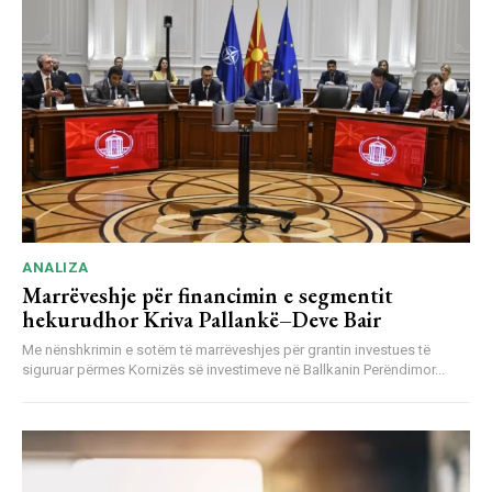
ANALIZA
Marrëveshje për financimin e segmentit
hekurudhor Kriva Pallankë–Deve Bair
Me nënshkrimin e sotëm të marrëveshjes për grantin investues të
siguruar përmes Kornizës së investimeve në Ballkanin Perëndimor...