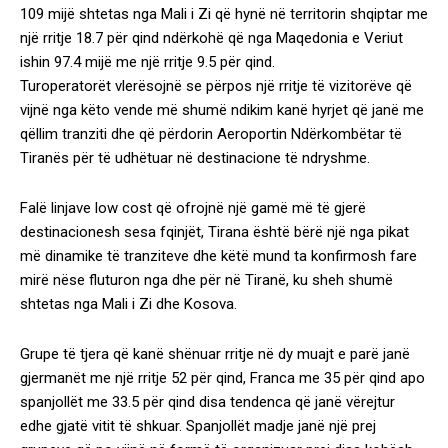
109 mijë shtetas nga Mali i Zi që hynë në territorin shqiptar me
një rritje 18.7 për qind ndërkohë që nga Maqedonia e Veriut
ishin 97.4 mijë me një rritje 9.5 për qind.
Turoperatorët vlerësojnë se përpos një rritje të vizitorëve që
vijnë nga këto vende më shumë ndikim kanë hyrjet që janë me
qëllim tranziti dhe që përdorin Aeroportin Ndërkombëtar të
Tiranës për të udhëtuar në destinacione të ndryshme.
Falë linjave low cost që ofrojnë një gamë më të gjerë
destinacionesh sesa fqinjët, Tirana është bërë një nga pikat
më dinamike të tranziteve dhe këtë mund ta konfirmosh fare
mirë nëse fluturon nga dhe për në Tiranë, ku sheh shumë
shtetas nga Mali i Zi dhe Kosova.
Grupe të tjera që kanë shënuar rritje në dy muajt e parë janë
gjermanët me një rritje 52 për qind, Franca me 35 për qind apo
spanjollët me 33.5 për qind disa tendenca që janë vërejtur
edhe gjatë vitit të shkuar. Spanjollët madje janë një prej