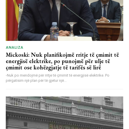
ANALIZA
Mickoski: Nuk planifikojmë rritje të çmimit të
energjisë elektrike, po punojmë për ulje të
çmimit ose kohëzgjatje të tarifës së lirë
-Nuk po mendojmë për rritje të çmimit të energjisë elektrike. Po
përgatisim një plan për të gjetur një...