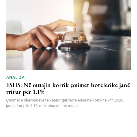
ANALIZA
ESHS: Në muajin korrik çmimet hotelerike janë
rritur për 1.1%
Çmimet e shërbimeve të kateringut/hotelerisë në korrik të vitit 2026
janë rritur për 1.1% në krahasim me muajin...