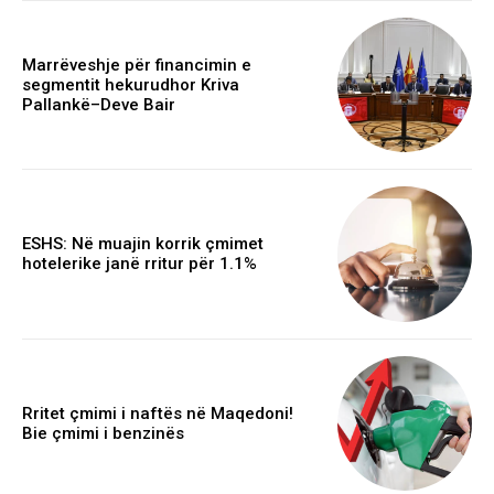
Marrëveshje për financimin e
segmentit hekurudhor Kriva
Pallankë–Deve Bair
ESHS: Në muajin korrik çmimet
hotelerike janë rritur për 1.1%
Rritet çmimi i naftës në Maqedoni!
Bie çmimi i benzinës