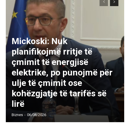
Mickoski: Nuk
planifikojmë rritje të
çmimit të energjisë
elektrike, po punojmë për
ulje të çmimit ose
kohëzgjatje të tarifës së
lirë
Biznes
-
06/08/2026