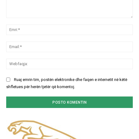
Koment:
Emr
Ema
We
Ruaj emrin tim, postën elektronike dhe faqen e internetit në këtë
shfletues për herën tjetër që komentoj.