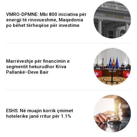
VMRO-DPMNE: Mbi 800 iniciativa për
energji të rinovueshme, Maqedonia
po bëhet tërheqëse për investime
Marrëveshje për financimin e
segmentit hekurudhor Kriva
Pallankë–Deve Bair
ESHS: Në muajin korrik çmimet
hotelerike janë rritur për 1.1%