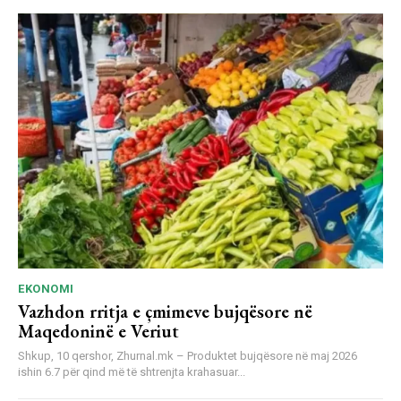
EKONOMI
Vazhdon rritja e çmimeve bujqësore në
Maqedoninë e Veriut
Shkup, 10 qershor, Zhurnal.mk – Produktet bujqësore në maj 2026
ishin 6.7 për qind më të shtrenjta krahasuar...