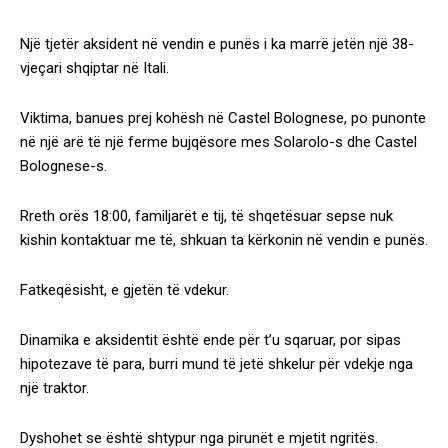
Një tjetër aksident në vendin e punës i ka marrë jetën një 38-
vjeçari shqiptar në Itali.
Viktima, banues prej kohësh në Castel Bolognese, po punonte
në një arë të një ferme bujqësore mes Solarolo-s dhe Castel
Bolognese-s.
Rreth orës 18:00, familjarët e tij, të shqetësuar sepse nuk
kishin kontaktuar me të, shkuan ta kërkonin në vendin e punës.
Fatkeqësisht, e gjetën të vdekur.
Dinamika e aksidentit është ende për t’u sqaruar, por sipas
hipotezave të para, burri mund të jetë shkelur për vdekje nga
një traktor.
Dyshohet se është shtypur nga pirunët e mjetit ngritës.