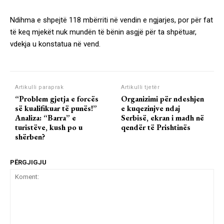
Ndihma e shpejtë 118 mbërriti në vendin e ngjarjes, por për fat
të keq mjekët nuk mundën të bënin asgjë për ta shpëtuar,
vdekja u konstatua në vend.
Artikulli paraprak
Artikulli tjetër
“Problem gjetja e forcës
Organizimi për ndeshjen
së kualifikuar të punës!”
e kuqezinjve ndaj
Analiza: “Barra” e
Serbisë, ekran i madh në
turistëve, kush po u
qendër të Prishtinës
shërben?
PËRGJIGJU