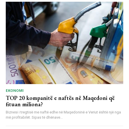
EKONOMI
TOP 20 kompanitë e naftës në Maqedoni që
fituan miliona?
Biznesi i tregtisë me naftë edhe në Maqedoninë e Veriut është një nga
më profitabilët. Sipas të dhënave...