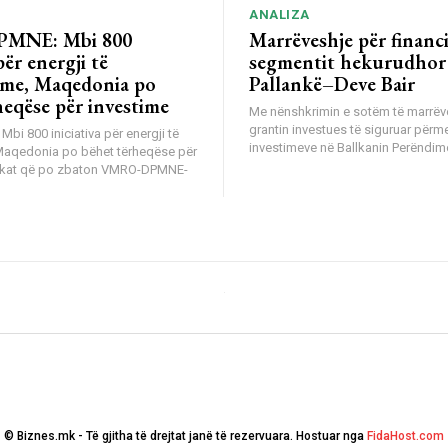
ANALIZA
MNE: Mbi 800
Marrëveshje për financ
për energji të
segmentit hekurudhor
me, Maqedonia po
Pallankë–Deve Bair
heqëse për investime
Me nënshkrimin e sotëm të marrëv
grantin investues të siguruar përm
i 800 iniciativa për energji të
investimeve në Ballkanin Perëndimo
Maqedonia po bëhet tërheqëse për
tikat që po zbaton VMRO-DPMNE-
© Biznes.mk - Të gjitha të drejtat janë të rezervuara. Hostuar nga
FidaHost.com