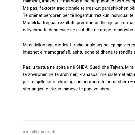
Fillimisht, imazhet e mamografisë përpunohen përmes një
Më pas, faktorët tradicionalë të rrezikut parashikohen
Të dhënat përdoren për të llogaritur rrezikun individual t
Modeli ka treguar rezultate premtuese dhe një performa
ndryshme të dendësisë së gjirit dhe në grupe të ndrysh
Mirai dallon nga modelet tradicionale sepse jep një vler
imazhet e mamografisë, ashtu edhe të dhëna të rëndësis
Pasi u testua në spitale në SHBA, Suedi dhe Tajvan, Mirai 
të zhvillohen në të ardhmen, krahasuar me sistemet akt
për të sjellë këtë teknologji në përdorim të përditshëm 
shmangien e ekzaminimeve të panevojshme.
Artikulli paraprak