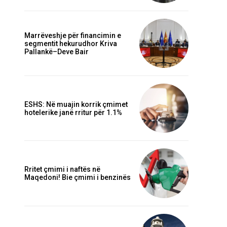
Marrëveshje për financimin e
segmentit hekurudhor Kriva
Pallankë–Deve Bair
ESHS: Në muajin korrik çmimet
hotelerike janë rritur për 1.1%
Rritet çmimi i naftës në
Maqedoni! Bie çmimi i benzinës