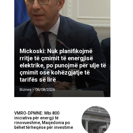
Mickoski: Nuk planifikojmë
rritje të çmimit të energjisë
elektrike, po punojmë për ulje të
çmimit ose kohëzgjatje të
tarifës së lirë
Webfaqja:
Biznes
-
06/08/2026
VMRO-DPMNE: Mbi 800
iniciativa për energji të
rinovueshme, Maqedonia po
bëhet tërheqëse për investime