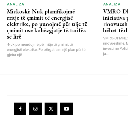
ANALIZA
ANALIZA
Mickoski: Nuk planifikojmë
VMRO-DP
rritje të çmimit të energjisë
iniciativa 
elektrike, po punojmë për ulje të
rinovuesh
çmimit ose kohëzgjatje të tarifës
bëhet tër
së lirë
VMRO-DPMNE: Mb
rinovueshme, 
-Nuk po mendojmë për rritje të çmimit të
investime Poli
energjisë elektrike. Po përgatisim një plan për të
ja...
gjetur një...