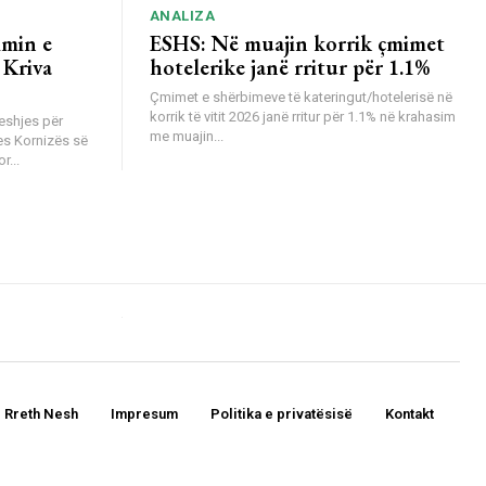
ANALIZA
imin e
ESHS: Në muajin korrik çmimet
 Kriva
hotelerike janë rritur për 1.1%
Çmimet e shërbimeve të kateringut/hotelerisë në
korrik të vitit 2026 janë rritur për 1.1% në krahasim
eshjes për
me muajin...
es Kornizës së
r...
Rreth Nesh
Impresum
Politika e privatësisë
Kontakt