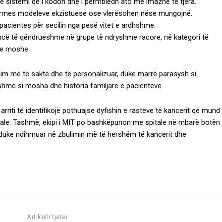
 sistemi që i kodon dhe i përmbledh ato me imazhe të tjera.
 përmes modeleve ekzistuese ose vlerësohen nëse mungojnë.
ë pacientes për secilin nga pesë vitet e ardhshme.
ncë të qëndrueshme në grupe të ndryshme racore, në kategori të
me moshe.
ësim më të saktë dhe të personalizuar, duke marrë parasysh si
hme si mosha dhe historia familjare e pacienteve.
arriti të identifikojë pothuajse dyfishin e rasteve të kancerit që mund
uale. Tashmë, ekipi i MIT po bashkëpunon me spitale në mbarë botën
– duke ndihmuar në zbulimin më të hershëm të kancerit dhe
Artikulli tjetër