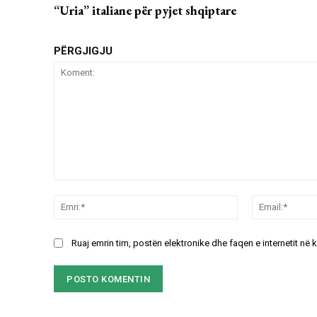
“Uria” italiane për pyjet shqiptare
PËRGJIGJU
Koment:
Emri:*
Ruaj emrin tim, postën elektronike dhe faqen e internetit në 