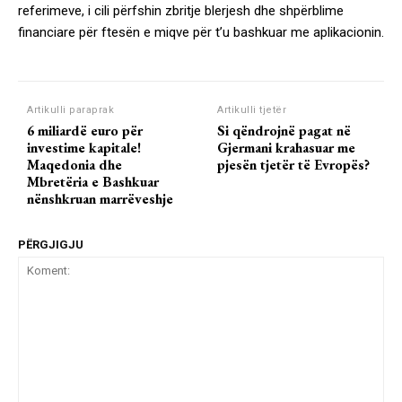
referimeve, i cili përfshin zbritje blerjesh dhe shpërblime
financiare për ftesën e miqve për t’u bashkuar me aplikacionin.
Artikulli paraprak
Artikulli tjetër
6 miliardë euro për
Si qëndrojnë pagat në
investime kapitale!
Gjermani krahasuar me
Maqedonia dhe
pjesën tjetër të Evropës?
Mbretëria e Bashkuar
nënshkruan marrëveshje
PËRGJIGJU