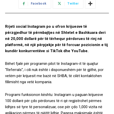
Facebook
Twitter
Rrjeti social Instagram po u ofron krijuesve të
përzgjedhur të përmbajtjes në Shtetet e Bashkuara deri
në 20,000 dollarë për të tërhequr përdorues të rinj në
platformë, në një përpjekje për të forcuar pozicionin e tij
kundër konkurrentëve si TikTok dhe YouTube.
Bëhet fjalë për programin pilot të Instagram-it të quajtur
“Referrals”, i cili nuk është i disponueshëm për të gjithë, por
vetëm për krijuesit me bazë në SHBA, të cilët kontaktohen
fillimisht nga vetë kompania.
Programi funksionon kështu: Instagram u paguan krijuesve
100 dollarë për çdo përdorues të ri që regjistrohet përmes
lidhjes së tyre të personalizuar, ose për çdo 1,000 vizita në
aplikacion përmes të njëjtit lidhje. Pagesa maksimale është