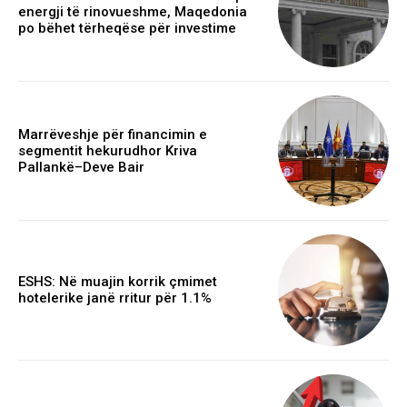
energji të rinovueshme, Maqedonia
po bëhet tërheqëse për investime
Marrëveshje për financimin e
segmentit hekurudhor Kriva
Pallankë–Deve Bair
ESHS: Në muajin korrik çmimet
hotelerike janë rritur për 1.1%