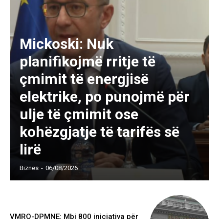
Mickoski: Nuk
planifikojmë rritje të
çmimit të energjisë
elektrike, po punojmë për
ulje të çmimit ose
kohëzgjatje të tarifës së
lirë
Biznes
-
06/08/2026
VMRO-DPMNE: Mbi 800 iniciativa për