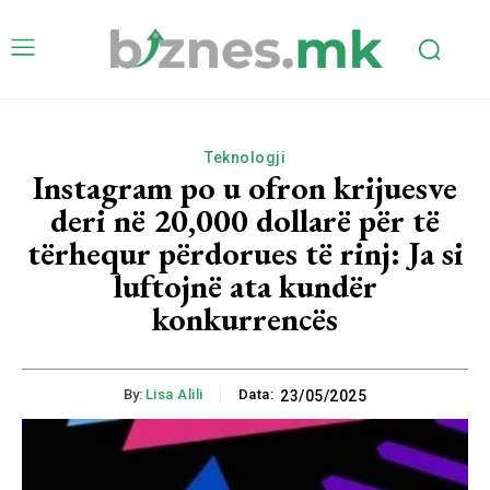
Teknologji
Instagram po u ofron krijuesve
deri në 20,000 dollarë për të
tërhequr përdorues të rinj: Ja si
luftojnë ata kundër
konkurrencës
By:
Lisa Alili
Data:
23/05/2025