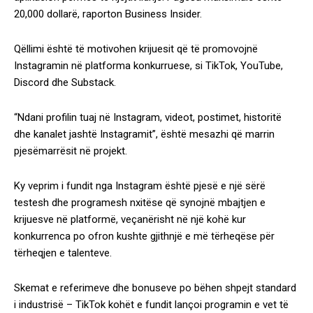
20,000 dollarë, raporton Business Insider.
Qëllimi është të motivohen krijuesit që të promovojnë
Instagramin në platforma konkurruese, si TikTok, YouTube,
Discord dhe Substack.
“Ndani profilin tuaj në Instagram, videot, postimet, historitë
dhe kanalet jashtë Instagramit”, është mesazhi që marrin
pjesëmarrësit në projekt.
Ky veprim i fundit nga Instagram është pjesë e një sërë
testesh dhe programesh nxitëse që synojnë mbajtjen e
krijuesve në platformë, veçanërisht në një kohë kur
konkurrenca po ofron kushte gjithnjë e më tërheqëse për
tërheqjen e talenteve.
Skemat e referimeve dhe bonuseve po bëhen shpejt standard
i industrisë – TikTok kohët e fundit lançoi programin e vet të