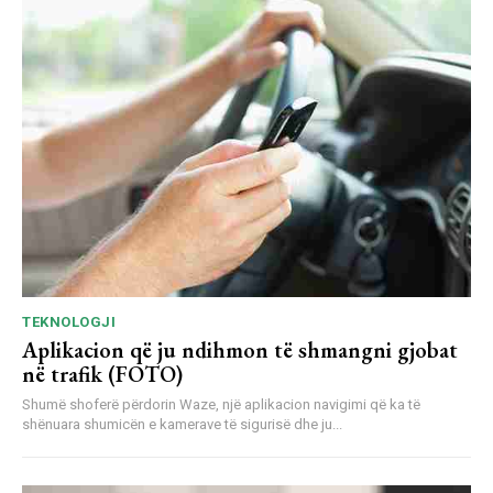
TEKNOLOGJI
Aplikacion që ju ndihmon të shmangni gjobat
në trafik (FOTO)
Shumë shoferë përdorin Waze, një aplikacion navigimi që ka të
shënuara shumicën e kamerave të sigurisë dhe ju...