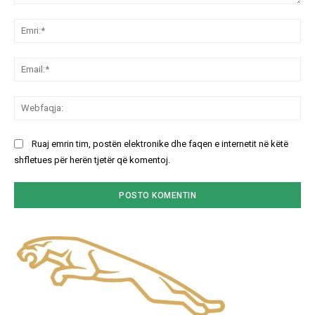
Koment:
Emr
Ema
We
Ruaj emrin tim, postën elektronike dhe faqen e internetit në këtë
shfletues për herën tjetër që komentoj.