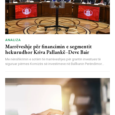
ANALIZA
Marrëveshje për financimin e segmentit
hekurudhor Kriva Pallankë–Deve Bair
Me nënshkrimin e sotëm të marrëveshjes për grantin investues të
siguruar përmes Kornizës së investimeve në Ballkanin Perëndimor...