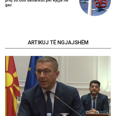
prej 30.000 denarësh për kyçje në
gaz
ARTIKUJ TË NGJAJSHËM