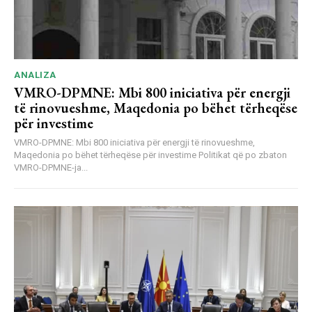
ANALIZA
VMRO-DPMNE: Mbi 800 iniciativa për energji
të rinovueshme, Maqedonia po bëhet tërheqëse
për investime
VMRO-DPMNE: Mbi 800 iniciativa për energji të rinovueshme,
Maqedonia po bëhet tërheqëse për investime Politikat që po zbaton
VMRO-DPMNE-ja...