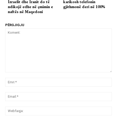
Izraelit dhe Iranit do të
karikosh telefonin
ndikojë edhe në çmimin e
gjithmonë deri në 100%
naftës në Maqedoni
PËRGJIGJU
Koment:
Emr
Ema
We