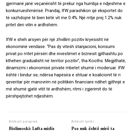
gjermanë janë veçanërisht të prekur nga humbja e ndjeshme e
konkurrueshmërisë. Prandaj, IfW parashikon që eksportet do
të vazhdojnë të bien këtë vit me 0.4%. Një rritje prej 1.2% nuk
pritet deri vitin e ardhshëm.
IfW e sheh arsyen për një zhvillim pozitiv kryesisht në
ekonominë vendase. “Pas dy vitesh stanjacioni, konsumi
privat po rritet përsëri dhe investimet e biznesit gjithashtu po
kthehen gradualisht në territor pozitiv”, tha Kooths. Megjithatë,
dinamizmi i ekonomisë private mbetet shumë i moderuar. IfW
është i bindur se, ndërsa hapësira e shtuar e koalicionit të ri
qeveritar për manovrim në politikën financiare ndihet gjithnjë e
më shumë gjatë vitit të ardhshëm, ritmi i zgjerimit do të
përshpejtohet ndjeshëm.
Artikulli paraprak
Artikulli tjetër
Bislimoski: Lufta midis
Pse nuk është mirë ta