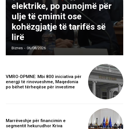
elektrike, po punojmë për
ulje të çmimit ose
kohëzgjatje të tarifës së
lirë
Biznes
-
06/08/2026
VMRO-DPMNE: Mbi 800 iniciativa për
energji të rinovueshme, Maqedonia
po bëhet tërheqëse për investime
Marrëveshje për financimin e
segmentit hekurudhor Kriva