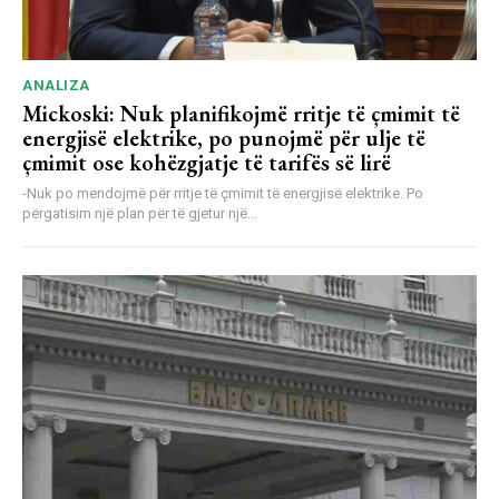
ANALIZA
Mickoski: Nuk planifikojmë rritje të çmimit të
energjisë elektrike, po punojmë për ulje të
çmimit ose kohëzgjatje të tarifës së lirë
-Nuk po mendojmë për rritje të çmimit të energjisë elektrike. Po
përgatisim një plan për të gjetur një...