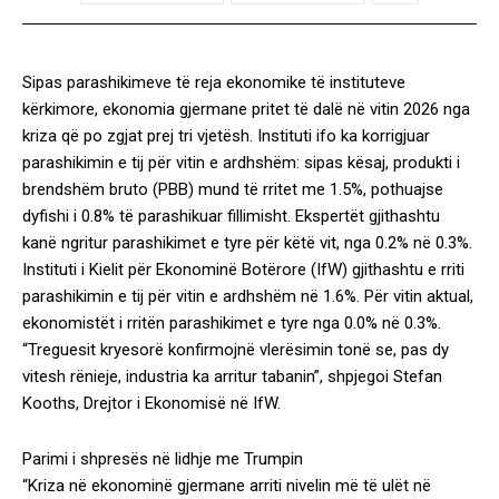
Sipas parashikimeve të reja ekonomike të instituteve
kërkimore, ekonomia gjermane pritet të dalë në vitin 2026 nga
kriza që po zgjat prej tri vjetësh. Instituti ifo ka korrigjuar
parashikimin e tij për vitin e ardhshëm: sipas kësaj, produkti i
brendshëm bruto (PBB) mund të rritet me 1.5%, pothuajse
dyfishi i 0.8% të parashikuar fillimisht. Ekspertët gjithashtu
kanë ngritur parashikimet e tyre për këtë vit, nga 0.2% në 0.3%.
Instituti i Kielit për Ekonominë Botërore (IfW) gjithashtu e rriti
parashikimin e tij për vitin e ardhshëm në 1.6%. Për vitin aktual,
ekonomistët i rritën parashikimet e tyre nga 0.0% në 0.3%.
“Treguesit kryesorë konfirmojnë vlerësimin tonë se, pas dy
vitesh rënieje, industria ka arritur tabanin”, shpjegoi Stefan
Kooths, Drejtor i Ekonomisë në IfW.
Parimi i shpresës në lidhje me Trumpin
“Kriza në ekonominë gjermane arriti nivelin më të ulët në