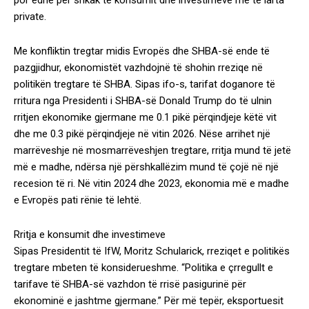
por edhe për shkak të konsumit dhe investimeve më të larta
private.
Me konfliktin tregtar midis Evropës dhe SHBA-së ende të
pazgjidhur, ekonomistët vazhdojnë të shohin rreziqe në
politikën tregtare të SHBA. Sipas ifo-s, tarifat doganore të
rritura nga Presidenti i SHBA-së Donald Trump do të ulnin
rritjen ekonomike gjermane me 0.1 pikë përqindjeje këtë vit
dhe me 0.3 pikë përqindjeje në vitin 2026. Nëse arrihet një
marrëveshje në mosmarrëveshjen tregtare, rritja mund të jetë
më e madhe, ndërsa një përshkallëzim mund të çojë në një
recesion të ri. Në vitin 2024 dhe 2023, ekonomia më e madhe
e Evropës pati rënie të lehtë.
Rritja e konsumit dhe investimeve
Sipas Presidentit të IfW, Moritz Schularick, rreziqet e politikës
tregtare mbeten të konsiderueshme. “Politika e çrregullt e
tarifave të SHBA-së vazhdon të rrisë pasigurinë për
ekonominë e jashtme gjermane.” Për më tepër, eksportuesit