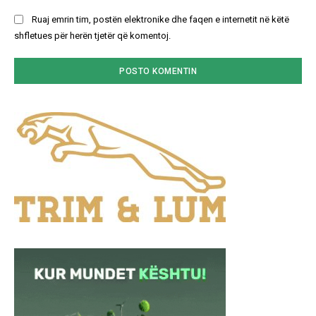
Ruaj emrin tim, postën elektronike dhe faqen e internetit në këtë
shfletues për herën tjetër që komentoj.