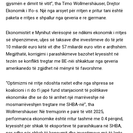
gjysmën e dimrit të vitit”, tha Timo Wollmershäuser, Drejtor
Ekonomik i Ifo-s. Një nga arsyet për rritjen e pritur tani është
paketa e rritjes e shpallur nga qeveria e re gjermane.
Ekonomistët e Mynihut vlerësojnë se ndikimi ekonomik i rritjes
së shpenzimeve, uljes së taksave dhe investimeve do të jetë
10 miliardë euro këtë vit dhe 57 miliardë euro vitin e ardhshëm.
Megjithatë, korrigjimi i parashikimeve bazohet kryesisht në
tezën se konflikti tregtar me BE-nëi shkaktuar nga qeveria
amerikanedo të zgjidhet në mënyrë të favorshme.
“Optimizmi në rritje ndoshta nxitet edhe nga shpresa se
koalicioni i ri do t’i japë fund stanjacionit të politikave
ekonomike dhe se do të arrihet një marrëveshje në
mosmarrëveshjen tregtare me SHBA-në”, tha
Wollmershäuser. Në tremujorin e parë të vitit 2025,
performanca ekonomike është rritur tashmë me 0.4 përqind,
kryesisht për shkak të eksporteve të parashikuara në SHBA,