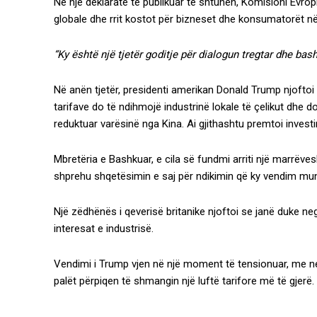
Në një deklaratë të publikuar të shtunën, Komisioni Evr
globale dhe rrit kostot për bizneset dhe konsumatorët në 
“Ky është një tjetër goditje për dialogun tregtar dhe b
Në anën tjetër, presidenti amerikan Donald Trump njoftoi
tarifave do të ndihmojë industrinë lokale të çelikut dhe
reduktuar varësinë nga Kina. Ai gjithashtu premtoi invest
Mbretëria e Bashkuar, e cila së fundmi arriti një marrëve
shprehu shqetësimin e saj për ndikimin që ky vendim mun
Një zëdhënës i qeverisë britanike njoftoi se janë duke 
interesat e industrisë.
Vendimi i Trump vjen në një moment të tensionuar, me 
palët përpiqen të shmangin një luftë tarifore më të gjerë.