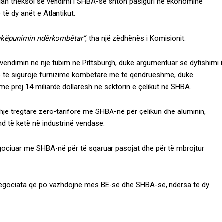
opian theksoi se vendimi i SHBA-së shton pasiguri në ekonominë
të dy anët e Atlantikut.
ashkëpunimin ndërkombëtar”
, tha një zëdhënës i Komisionit.
 vendimin në një tubim në Pittsburgh, duke argumentuar se dyfishimi i
 do të sigurojë furnizime kombëtare më të qëndrueshme, duke
ime prej 14 miliardë dollarësh në sektorin e çelikut në SHBA.
shje tregtare zero-tarifore me SHBA-në për çelikun dhe aluminin,
d të ketë në industrinë vendase.
negociuar me SHBA-në për të sqaruar pasojat dhe për të mbrojtur
negociata që po vazhdojnë mes BE-së dhe SHBA-së, ndërsa të dy