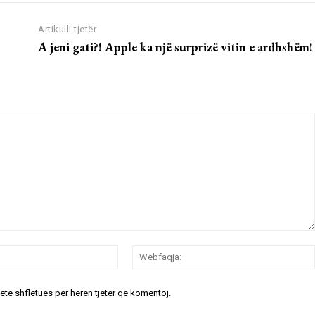
Artikulli tjetër
A jeni gati?! Apple ka një surprizë vitin e ardhshëm!
Email:*
këtë shfletues për herën tjetër që komentoj.