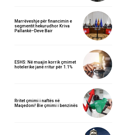
Marrëveshje për financimin e
segmentit hekurudhor Kriva
Pallankë–Deve Bair
ESHS: Në muajin korrik çmimet
hotelerike janë rritur për 1.1%
Rritet çmimi i naftës në
Maqedoni! Bie çmimi i benzinës