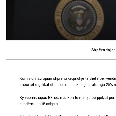
Shpërndaje:
Komisioni Evropian shprehu keqardhje të thellë për vendi
importet e çelikut dhe aluminit, duke i çuar ato nga 25% 
Ky veprim, sipas BE-së, rrezikon të minojë përpjekjet për
kundërmasa të ashpra.