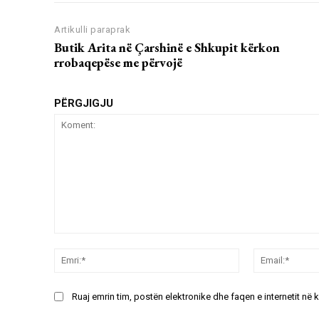
Artikulli paraprak
Butik Arita në Çarshinë e Shkupit kërkon
rrobaqepëse me përvojë
PËRGJIGJU
Koment:
Emri:*
Ruaj emrin tim, postën elektronike dhe faqen e internetit në 