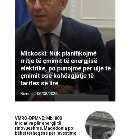
Mickoski: Nuk planifikojmë
rritje të çmimit të energjisë
elektrike, po punojmë për ulje të
çmimit ose kohëzgjatje të
tarifës së lirë
Biznes
-
06/08/2026
Webfaqja:
VMRO-DPMNE: Mbi 800
iniciativa për energji të
rinovueshme, Maqedonia po
bëhet tërheqëse për investime