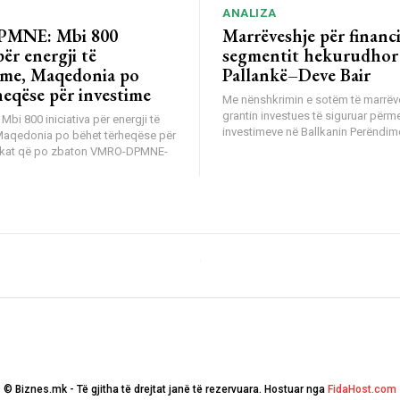
ANALIZA
MNE: Mbi 800
Marrëveshje për financ
për energji të
segmentit hekurudhor
me, Maqedonia po
Pallankë–Deve Bair
heqëse për investime
Me nënshkrimin e sotëm të marrëv
grantin investues të siguruar përm
i 800 iniciativa për energji të
investimeve në Ballkanin Perëndimo
Maqedonia po bëhet tërheqëse për
tikat që po zbaton VMRO-DPMNE-
© Biznes.mk - Të gjitha të drejtat janë të rezervuara. Hostuar nga
FidaHost.com