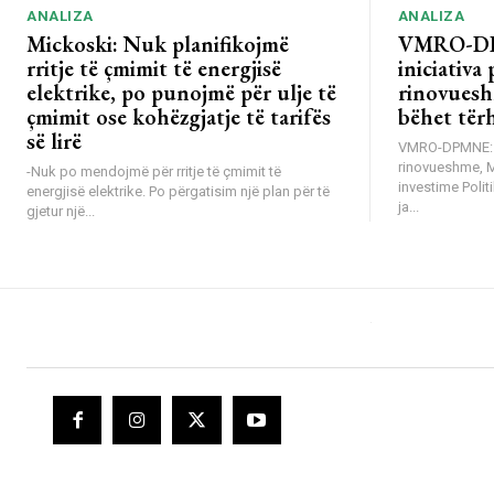
ANALIZA
ANALIZA
Mickoski: Nuk planifikojmë
VMRO-DP
rritje të çmimit të energjisë
iniciativa 
elektrike, po punojmë për ulje të
rinovuesh
çmimit ose kohëzgjatje të tarifës
bëhet tër
së lirë
VMRO-DPMNE: Mb
rinovueshme, 
-Nuk po mendojmë për rritje të çmimit të
investime Poli
energjisë elektrike. Po përgatisim një plan për të
ja...
gjetur një...