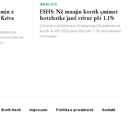
ANALIZA
imin e
ESHS: Në muajin korrik çmimet
 Kriva
hotelerike janë rritur për 1.1%
Çmimet e shërbimeve të kateringut/hotelerisë në
korrik të vitit 2026 janë rritur për 1.1% në krahasim
eshjes për
me muajin...
es Kornizës së
r...
Rreth Nesh
Impresum
Politika e privatësisë
Kontakt