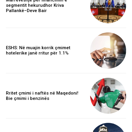
Marrëveshje për financimin e
segmentit hekurudhor Kriva
Pallankë–Deve Bair
ESHS: Në muajin korrik çmimet
hotelerike janë rritur për 1.1%
Rritet çmimi i naftës në Maqedoni!
Bie çmimi i benzinës