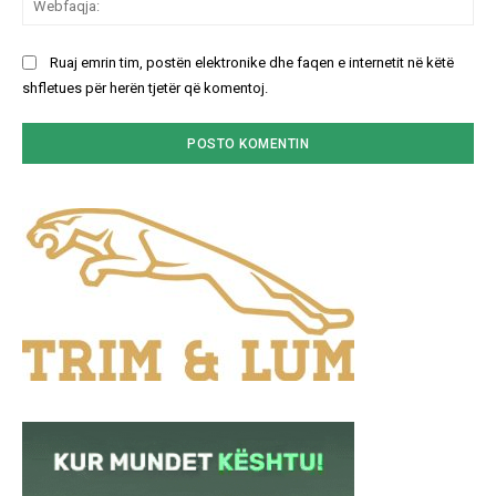
Ruaj emrin tim, postën elektronike dhe faqen e internetit në këtë
shfletues për herën tjetër që komentoj.