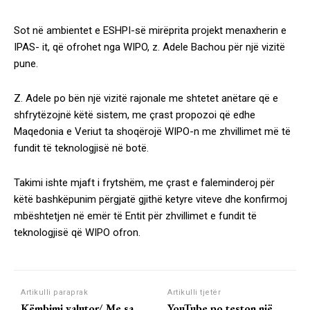
Sot në ambientet e ESHPI-së mirëprita projekt menaxherin e
IPAS- it, që ofrohet nga WIPO, z. Adele Bachou për një vizitë
pune.
Z. Adele po bën një vizitë rajonale me shtetet anëtare që e
shfrytëzojnë këtë sistem, me çrast propozoi që edhe
Maqedonia e Veriut ta shoqërojë WIPO-n me zhvillimet më të
fundit të teknologjisë në botë.
Takimi ishte mjaft i frytshëm, me çrast e faleminderoj për
këtë bashkëpunim përgjatë gjithë ketyre viteve dhe konfirmoj
mbështetjen në emër të Entit për zhvillimet e fundit të
teknologjisë që WIPO ofron.
Artikulli paraprak
Artikulli tjetër
Këmbimi valutor/ Me sa
YouTube po teston një