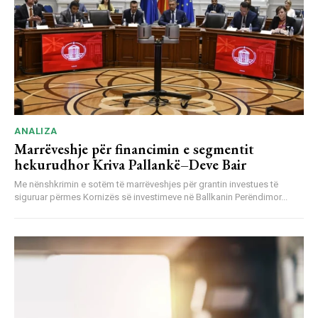
ANALIZA
Marrëveshje për financimin e segmentit
hekurudhor Kriva Pallankë–Deve Bair
Me nënshkrimin e sotëm të marrëveshjes për grantin investues të
siguruar përmes Kornizës së investimeve në Ballkanin Perëndimor...