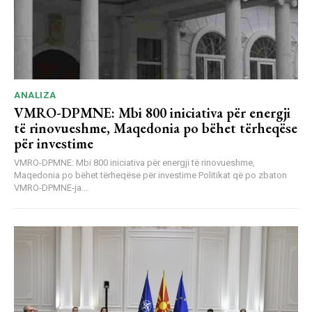
ANALIZA
VMRO-DPMNE: Mbi 800 iniciativa për energji
të rinovueshme, Maqedonia po bëhet tërheqëse
për investime
VMRO-DPMNE: Mbi 800 iniciativa për energji të rinovueshme,
Maqedonia po bëhet tërheqëse për investime Politikat që po zbaton
VMRO-DPMNE-ja...