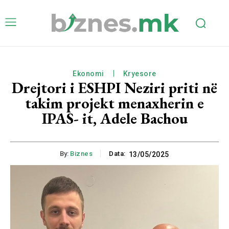
Ekonomi
Kryesore
Drejtori i ESHPI Neziri priti në
takim projekt menaxherin e
IPAS- it, Adele Bachou
By:
Biznes
Data:
13/05/2025