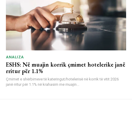
ANALIZA
ESHS: Në muajin korrik çmimet hotelerike janë
rritur për 1.1%
Çmimet e shërbimeve të kateringut/hotelerisë në korrik të vitit 2026
janë rritur për 1.1% në krahasim me muajin...