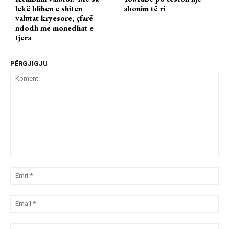
lekë blihen e shiten
abonim të ri
valutat kryesore, çfarë
ndodh me monedhat e
tjera
PËRGJIGJU
Koment:
Emr
Ema
We