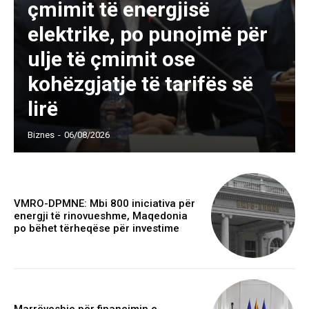
çmimit të energjisë
elektrike, po punojmë për
ulje të çmimit ose
kohëzgjatje të tarifës së
lirë
Biznes
-
06/08/2026
VMRO-DPMNE: Mbi 800 iniciativa për
energji të rinovueshme, Maqedonia
po bëhet tërheqëse për investime