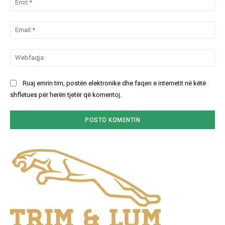
Ema
We
Ruaj emrin tim, postën elektronike dhe faqen e internetit në këtë
shfletues për herën tjetër që komentoj.