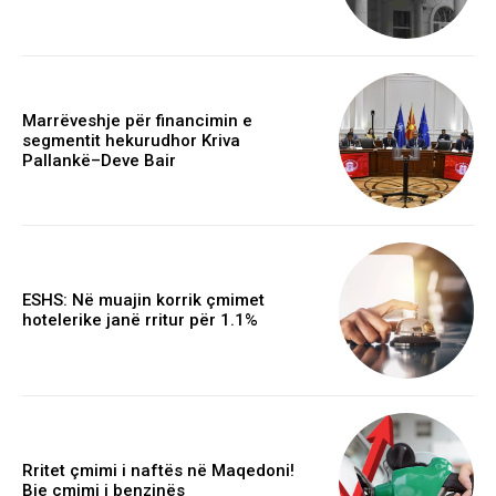
Marrëveshje për financimin e
segmentit hekurudhor Kriva
Pallankë–Deve Bair
ESHS: Në muajin korrik çmimet
hotelerike janë rritur për 1.1%
Rritet çmimi i naftës në Maqedoni!
Bie çmimi i benzinës