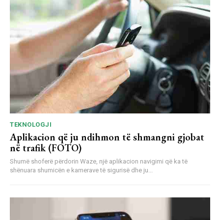
TEKNOLOGJI
Aplikacion që ju ndihmon të shmangni gjobat
në trafik (FOTO)
Shumë shoferë përdorin Waze, një aplikacion navigimi që ka të
shënuara shumicën e kamerave të sigurisë dhe ju...