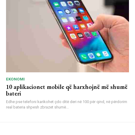
EKONOMI
10 aplikacionet mobile që harxhojnë më shumë
bateri
Edhe pse telefoni karikohet çdo ditë deri në 100 për qind, në përdorim
real bateria shpesh zbrazet shumë...