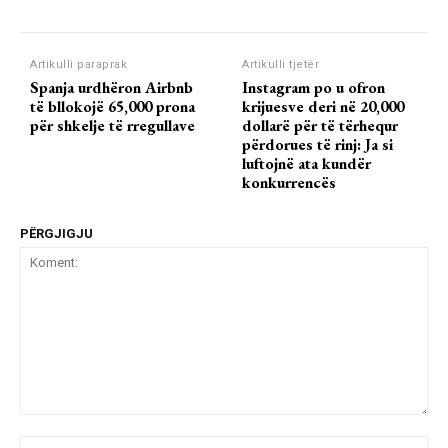
Artikulli paraprak
Artikulli tjetër
Spanja urdhëron Airbnb
Instagram po u ofron
të bllokojë 65,000 prona
krijuesve deri në 20,000
për shkelje të rregullave
dollarë për të tërhequr
përdorues të rinj: Ja si
luftojnë ata kundër
konkurrencës
PËRGJIGJU
Koment:
Emr