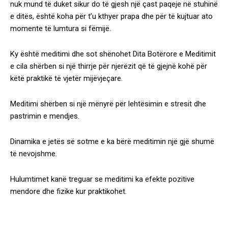
nuk mund të duket sikur do të gjesh një çast paqeje në stuhinë
e ditës, është koha për t’u kthyer prapa dhe për të kujtuar ato
momente të lumtura si fëmijë.
Ky është meditimi dhe sot shënohet Dita Botërore e Meditimit
e cila shërben si një thirrje për njerëzit që të gjejnë kohë për
këtë praktikë të vjetër mijëvjeçare.
Meditimi shërben si një mënyrë për lehtësimin e stresit dhe
pastrimin e mendjes.
Dinamika e jetës së sotme e ka bërë meditimin një gjë shumë
të nevojshme.
Hulumtimet kanë treguar se meditimi ka efekte pozitive
mendore dhe fizike kur praktikohet.