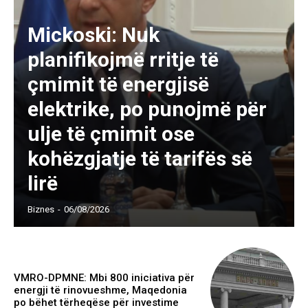
Mickoski: Nuk
planifikojmë rritje të
çmimit të energjisë
elektrike, po punojmë për
ulje të çmimit ose
kohëzgjatje të tarifës së
lirë
Biznes
-
06/08/2026
VMRO-DPMNE: Mbi 800 iniciativa për
energji të rinovueshme, Maqedonia
po bëhet tërheqëse për investime