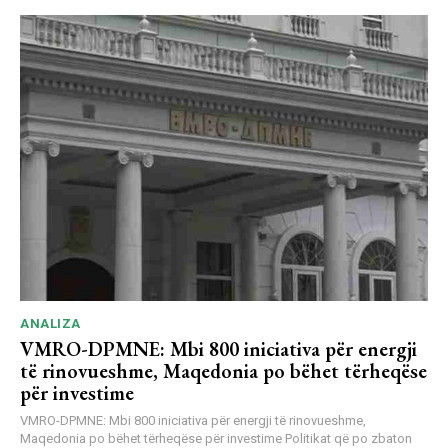
ANALIZA
VMRO-DPMNE: Mbi 800 iniciativa për energji
të rinovueshme, Maqedonia po bëhet tërheqëse
për investime
VMRO-DPMNE: Mbi 800 iniciativa për energji të rinovueshme,
Maqedonia po bëhet tërheqëse për investime Politikat që po zbaton