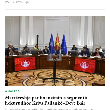
VMRO-DPMNE-ja...
ANALIZA
Marrëveshje për financimin e segmentit
hekurudhor Kriva Pallankë–Deve Bair
Me nënshkrimin e sotëm të marrëveshjes për grantin investues të