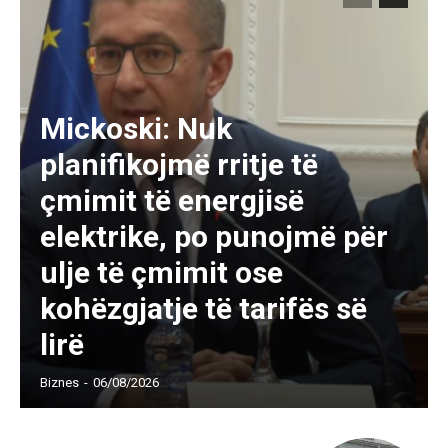
Mickoski: Nuk
planifikojmë rritje të
çmimit të energjisë
elektrike, po punojmë për
ulje të çmimit ose
kohëzgjatje të tarifës së
lirë
Biznes
-
06/08/2026