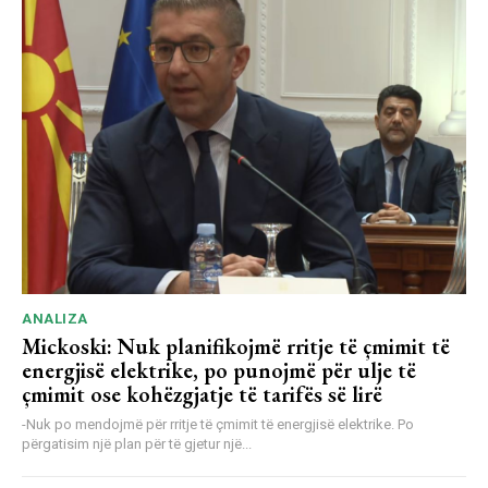
ANALIZA
Mickoski: Nuk planifikojmë rritje të çmimit të
energjisë elektrike, po punojmë për ulje të
çmimit ose kohëzgjatje të tarifës së lirë
-Nuk po mendojmë për rritje të çmimit të energjisë elektrike. Po
përgatisim një plan për të gjetur një...