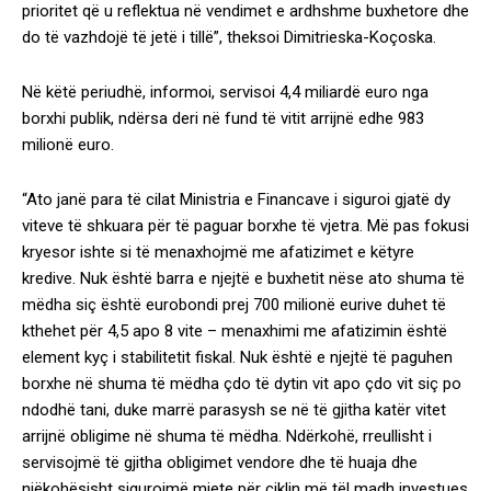
prioritet që u reflektua në vendimet e ardhshme buxhetore dhe
do të vazhdojë të jetë i tillë”, theksoi Dimitrieska-Koçoska.
Në këtë periudhë, informoi, servisoi 4,4 miliardë euro nga
borxhi publik, ndërsa deri në fund të vitit arrijnë edhe 983
milionë euro.
“Ato janë para të cilat Ministria e Financave i siguroi gjatë dy
viteve të shkuara për të paguar borxhe të vjetra. Më pas fokusi
kryesor ishte si të menaxhojmë me afatizimet e këtyre
kredive. Nuk është barra e njejtë e buxhetit nëse ato shuma të
mëdha siç është eurobondi prej 700 milionë eurive duhet të
kthehet për 4,5 apo 8 vite – menaxhimi me afatizimin është
element kyç i stabilitetit fiskal. Nuk është e njejtë të paguhen
borxhe në shuma të mëdha çdo të dytin vit apo çdo vit siç po
ndodhë tani, duke marrë parasysh se në të gjitha katër vitet
arrijnë obligime në shuma të mëdha. Ndërkohë, rreullisht i
servisojmë të gjitha obligimet vendore dhe të huaja dhe
njëkohësisht sigurojmë mjete për ciklin më tël madh investues