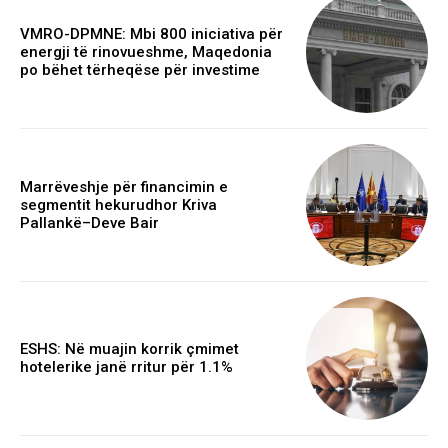
VMRO-DPMNE: Mbi 800 iniciativa për
energji të rinovueshme, Maqedonia
po bëhet tërheqëse për investime
Marrëveshje për financimin e
segmentit hekurudhor Kriva
Pallankë–Deve Bair
ESHS: Në muajin korrik çmimet
hotelerike janë rritur për 1.1%