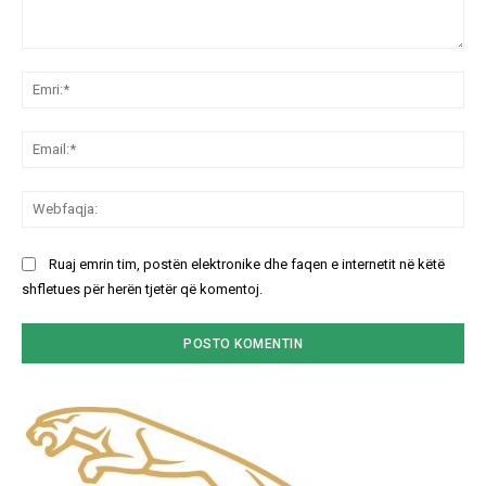
Koment:
Emr
Ema
We
Ruaj emrin tim, postën elektronike dhe faqen e internetit në këtë
shfletues për herën tjetër që komentoj.