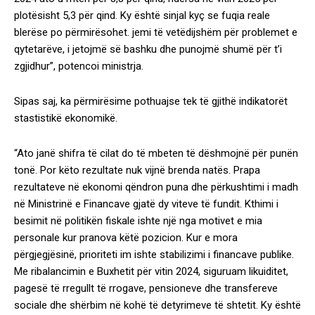
plotësisht 5,3 për qind. Ky është sinjal kyç se fuqia reale
blerëse po përmirësohet. jemi të vetëdijshëm për problemet e
qytetarëve, i jetojmë së bashku dhe punojmë shumë për t’i
zgjidhur”, potencoi ministrja.
Sipas saj, ka përmirësime pothuajse tek të gjithë indikatorët
stastistikë ekonomikë.
“Ato janë shifra të cilat do të mbeten të dëshmojnë për punën
tonë. Por këto rezultate nuk vijnë brenda natës. Prapa
rezultateve në ekonomi qëndron puna dhe përkushtimi i madh
në Ministrinë e Financave gjatë dy viteve të fundit. Kthimi i
besimit në politikën fiskale ishte një nga motivet e mia
personale kur pranova këtë pozicion. Kur e mora
përgjegjësinë, prioriteti im ishte stabilizimi i financave publike.
Me ribalancimin e Buxhetit për vitin 2024, siguruam likuiditet,
pagesë të rregullt të rrogave, pensioneve dhe transfereve
sociale dhe shërbim në kohë të detyrimeve të shtetit. Ky është