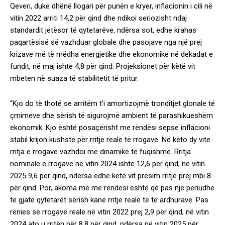
Qeveri, duke dhënë llogari për punën e kryer, inflacionin i cili në
vitin 2022 arriti 14,2 për qind dhe ndikoi seriozisht ndaj
standardit jetësor të qytetarëve, ndërsa sot, edhe krahas
paqartësisë së vazhduar globale dhe pasojave nga një prej
krizave më të mëdha energjetike dhe ekonomike në dekadat e
fundit, në maj ishte 4,8 për qind. Projeksionet për këtë vit
mbeten në suaza të stabilitetit të pritur.
“Kjo do të thotë se arritëm t’i amortizojmë tronditjet glonale të
çmimeve dhe sërish të sigurojmë ambient të parashikueshëm
ekonomik. Kjo është posaçërisht me rëndësi sepse inflacioni
stabil krijon kushste për rritje reale të rrogave. Në këto dy vite
rritja e rrogave vazhdoi me dinamikë të fuqishme. Rritja
nominale e rrogave në vitin 2024 ishte 12,6 për qind, në vitin
2025 9,6 për qind, ndërsa edhe këtë vit presim rritje prej mbi 8
për qind. Por, akoma më me rëndësi është që pas një periudhe
të gjatë qytetarët sërish kanë rritje reale të të ardhurave. Pas
rënies së rrogave reale në vitin 2022 prej 2,9 për qind, në vitin
2024 ato u rritën për 8,8 për qind, ndërsa në vitin 2025 për