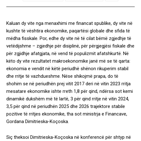
Kaluan dy vite nga menaxhimi me financat spublike, dy vite në
kushte të vështira ekonomike, paqartësi globale dhe sfida të
mëdha fisskale. Por, edhe dy vite në të cilat bëmë zgjedhje të
vetëdijshme – zgjedhje për disiplinë, për përgjegjësi fiskale dhe
për zgjidhje afatgjata, në vend të populizmit afatshkurtë. Në
këto dy vite rezultatet makroekonomike janë më se të qarta:
ekonomia e vendit në këtë periudhë shënon rikuperim stabil
dhe rritje të vazhdueshme. Nëse shikojmë prapa, do të
shohim se në periudhën prej vitit 2017 deri në vitin 2023 rritja
mesatare ekonomike ishte rreth 1,8 për qind, ndërsa sot kemi
dinamikë dukshëm më të lartë, 3 për qind rritje në vitin 2024,
3,5 për qind në periudhën 2025 dhe 2026 trajektore stabile
pozitive të rritjes ekonomike, tha sot ministrja e Financave,
Gordana Dimitrieska-Koçoska.
Siç theksoi Dimitrieska-Koçoska në konferencë për shtyp në