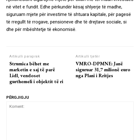
në vitet e fundit. Edhe përkundër kësaj shlyerje të madhe,
siguruam mjete për investime të shtuara kapitale, për pagesë
të rregullt të rrogave, pensioneve dhe të drejtave sociale, si
dhe për mbështetje të ekonomisë.
Artikulli paraprak
Artikulli tjetër
Strumica bëhet me
VMRO-DPMNE: Janë
marketin e saj të parë
siguruar 31,7 milionë euro
Lidl, vendoset
nga Plani i Rritjes
gurthemeli i objektit të ri
PËRGJIGJU