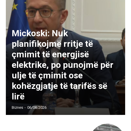
Mickoski: Nuk
planifikojmë rritje të
çmimit të energjisë
elektrike, po punojmë për
ulje të çmimit ose
kohëzgjatje të tarifës së
lirë
Biznes
-
06/08/2026