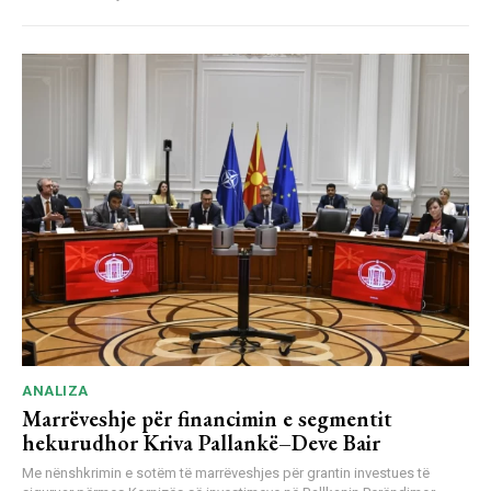
ANALIZA
Marrëveshje për financimin e segmentit
hekurudhor Kriva Pallankë–Deve Bair
Me nënshkrimin e sotëm të marrëveshjes për grantin investues të