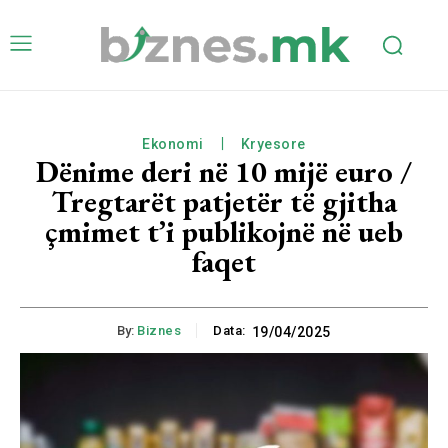
Ekonomi
Kryesore
Dënime deri në 10 mijë euro /
Tregtarët patjetër të gjitha
çmimet t’i publikojnë në ueb
faqet
By:
Biznes
Data:
19/04/2025