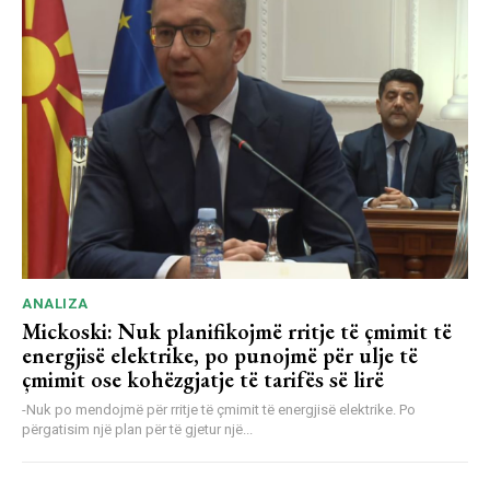
ANALIZA
Mickoski: Nuk planifikojmë rritje të çmimit të
energjisë elektrike, po punojmë për ulje të
çmimit ose kohëzgjatje të tarifës së lirë
-Nuk po mendojmë për rritje të çmimit të energjisë elektrike. Po
përgatisim një plan për të gjetur një...