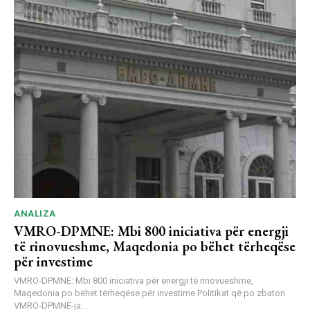
ANALIZA
VMRO-DPMNE: Mbi 800 iniciativa për energji
të rinovueshme, Maqedonia po bëhet tërheqëse
për investime
VMRO-DPMNE: Mbi 800 iniciativa për energji të rinovueshme,
Maqedonia po bëhet tërheqëse për investime Politikat që po zbaton
VMRO-DPMNE-ja...