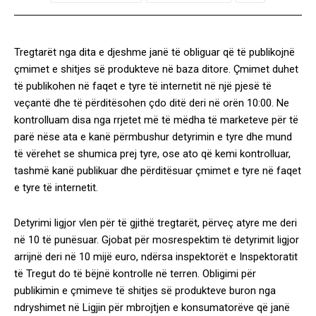
Tregtarët nga dita e djeshme janë të obliguar që të publikojnë
çmimet e shitjes së produkteve në baza ditore. Çmimet duhet
të publikohen në faqet e tyre të internetit në një pjesë të
veçantë dhe të përditësohen çdo ditë deri në orën 10:00. Ne
kontrolluam disa nga rrjetet më të mëdha të marketeve për të
parë nëse ata e kanë përmbushur detyrimin e tyre dhe mund
të vërehet se shumica prej tyre, ose ato që kemi kontrolluar,
tashmë kanë publikuar dhe përditësuar çmimet e tyre në faqet
e tyre të internetit.
Detyrimi ligjor vlen për të gjithë tregtarët, përveç atyre me deri
në 10 të punësuar. Gjobat për mosrespektim të detyrimit ligjor
arrijnë deri në 10 mijë euro, ndërsa inspektorët e Inspektoratit
të Tregut do të bëjnë kontrolle në terren. Obligimi për
publikimin e çmimeve të shitjes së produkteve buron nga
ndryshimet në Ligjin për mbrojtjen e konsumatorëve që janë