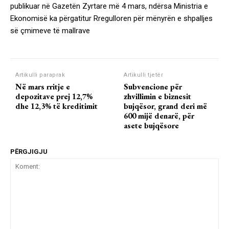
publikuar në Gazetën Zyrtare më 4 mars, ndërsa Ministria e
Ekonomisë ka përgatitur Rregulloren për mënyrën e shpalljes
së çmimeve të mallrave
Artikulli paraprak
Artikulli tjetër
Në mars rritje e
Subvencione për
depozitave prej 12,7%
zhvillimin e biznesit
dhe 12,3% të kreditimit
bujqësor, grand deri më
600 mijë denarë, për
asete bujqësore
PËRGJIGJU