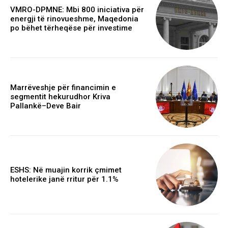
VMRO-DPMNE: Mbi 800 iniciativa për
energji të rinovueshme, Maqedonia
po bëhet tërheqëse për investime
Marrëveshje për financimin e
segmentit hekurudhor Kriva
Pallankë–Deve Bair
ESHS: Në muajin korrik çmimet
hotelerike janë rritur për 1.1%