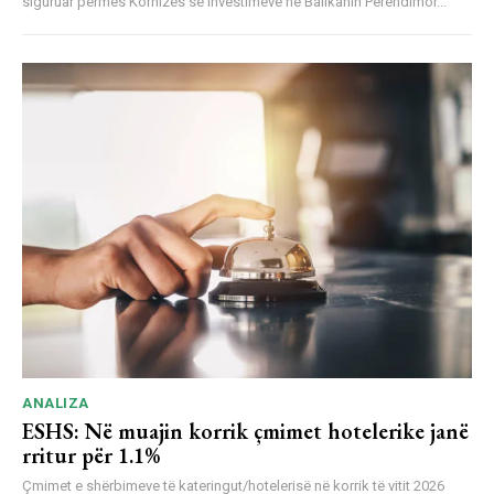
siguruar përmes Kornizës së investimeve në Ballkanin Perëndimor...
ANALIZA
ESHS: Në muajin korrik çmimet hotelerike janë
rritur për 1.1%
Çmimet e shërbimeve të kateringut/hotelerisë në korrik të vitit 2026