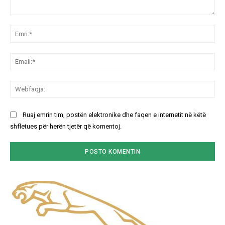
Koment:
Emr
Ema
We
Ruaj emrin tim, postën elektronike dhe faqen e internetit në këtë
shfletues për herën tjetër që komentoj.