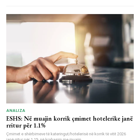
ANALIZA
ESHS: Në muajin korrik çmimet hotelerike janë
rritur për 1.1%
Çmimet e shërbimeve të kateringut/hotelerisë në korrik të vitit 2026
janë rritur për 1.1% në krahasim me muajin...