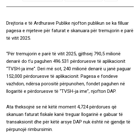
Drejtoria e të Ardhurave Publike njofton publikun se ka filluar
pagesa e mjeteve për faturat e skanuara për tremujorin e parë
të vitit 2025.
“Për tremujorin e parë të vitit 2025, gjithsej 790,5 milionë
denarë do t’u paguhen 496.531 përdoruesve të aplikacionit
“TVSH-ja ime”. Deri më sot, 240 milionë denarë u janë paguar
152,000 përdoruesve të aplikacionit. Pagesa e fondeve
vazhdon, ndërsa porositë përpunohen, fondet paguhen në
llogaritë e përdoruesve të “TVSH-ja ime”, njofton DAP.
Ata theksojnë se në këtë moment 4,724 përdorues që
skanuan faturat fiskale kanë treguar llogarinë e gabuar të
transaksionit dhe për këtë arsye DAP nuk është në gjendje të
përpunojë rimbursimin.