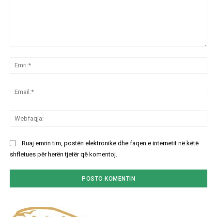
Koment:
Emr
Ema
We
Ruaj emrin tim, postën elektronike dhe faqen e internetit në këtë
shfletues për herën tjetër që komentoj.