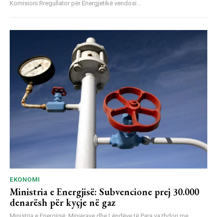
Komisioni Rregullator për Energjetikë vendosi...
EKONOMI
Ministria e Energjisë: Subvencione prej 30.000
denarësh për kyçje në gaz
Ministria e Energjisë, Minierave dhe Lëndëve të Para vazhdon me