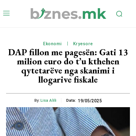
Ekonomi
Kryesore
DAP fillon me pagesën: Gati 13
milion euro do t’u kthehen
qytetarëve nga skanimi i
llogarive fiskale
By:
Lisa Alili
Data:
19/05/2025