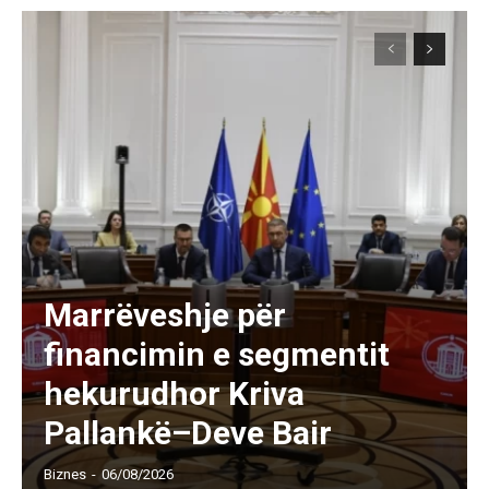
Marrëveshje për
financimin e segmentit
hekurudhor Kriva
Pallankë–Deve Bair
Biznes
-
06/08/2026