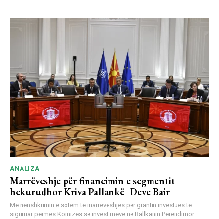
ANALIZA
Marrëveshje për financimin e segmentit
hekurudhor Kriva Pallankë–Deve Bair
Me nënshkrimin e sotëm të marrëveshjes për grantin investues të
siguruar përmes Kornizës së investimeve në Ballkanin Perëndimor...