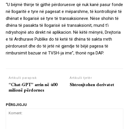
“U bëjmë thirrje të gjithë përdoruesve që nuk kanë pasur fonde
në llogaritë e tyre në pagesat e mëparshme, të kontrollojnë të
dhënat e llogarisë së tyre të transaksioneve. Nëse shohin të
dhëna të pasakta të llogarisë së transaksionit, mund t’i
ndryshojnë ato direkt në aplikacion. Në këtë mënyrë, Drejtoria
e të Ardhurave Publike do të ketë të dhëna të sakta rreth
përdoruesit dhe do të jetë në gjendje të bëjë pagesa të
rimbursimit bazuar në TVSH-ja ime”, thonë nga DAP.
Artikulli paraprak
Artikulli tjetër
“Chat-GPT” arrin në 400
Shtrenjtohen derivatet
milionë përdorues
PËRGJIGJU