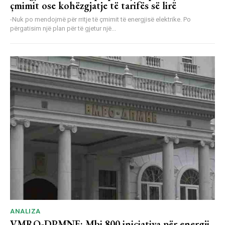
çmimit ose kohëzgjatje të tarifës së lirë
-Nuk po mendojmë për rritje të çmimit të energjisë elektrike. Po
përgatisim një plan për të gjetur një...
ANALIZA
VMRO-DPMNE: Mbi 800 iniciativa për energji