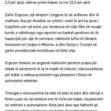
2,3 për qind, ndërsa çmimi kakao ra me 32,3 për qind.
Zafer Ergezen, një ekspert i tregjeve të së ardhmes dhe të
mallrave, tha për Anadolu se çmimi i onsit të arit ka qenë i
fuqishëm për një kohë, por tendenca në rritje filloi në muajin
korrik, e udhëhequr nga raportet se bankat qendrore do të
hapërojnë për ulje të normave, ndërkohë lufta në Ukrainë,
tensionet në Lindjen e Mesme, si dhe fitorja e Trumpit në
garën presidenciale kontribuan në këtë rritje.
Ergezen theksoi se argjendi relativisht qëndron prapa për
shkak të përdorimit të tij të madh në industri, ndërsa kërkesa
për bakër u ndikua pozitivisht nga përparimi i Kinës në
automjetet elektrike.
“Energjia e rinovueshme ka dalë në plan të parë dhe stimujt e
Kinës çuan në një kërkesë më të fortë për bakër, veçanërisht
në sektorin e automjeteve. Këta janë disa nga faktorët që