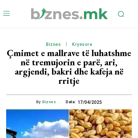
Biznes
Kryesore
Çmimet e mallrave të luhatshme
në tremujorin e parë, ari,
argjendi, bakri dhe kafeja në
rritje
By:
Biznes
Data:
17/04/2025