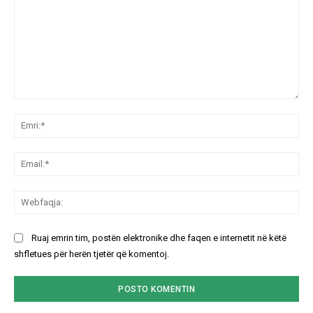
Koment:
Emr
Ema
We
Ruaj emrin tim, postën elektronike dhe faqen e internetit në këtë
shfletues për herën tjetër që komentoj.