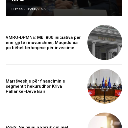
Biznes
-
06/08/2026
VMRO-DPMNE: Mbi 800 iniciativa për
energji të rinovueshme, Maqedonia
po bëhet tërheqëse për investime
Marrëveshje për financimin e
segmentit hekurudhor Kriva
Pallankë–Deve Bair
ESHS: Në muajin korrik çmimet