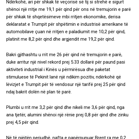
Ndërkohë, ari për shkak të veçorisë së tij si strehë e sigurt
shënoi një rritje me 19,1 për qind për ons në tremujorin e parë
për shkak të shqetësimeve mbi rritjen ekonomike, derisa
deklaratat e Trumpit për shpëtimin e industrisë amerikane të
automobilave çuan në rritjen e paladiumit me 10,2 për qind,
platinit me 8,2 për qind dhe argjendit me 19,2 për qind.
Bakri gjithashtu u rrit me 26 për qind në tremujorin e parë,
duke arritur një nivel rekord prej 5.33 dollarë për paund pasi
aktiviteti industrial i Kinës u përmirësua dhe paketat
stimuluese të Pekinit lanë një ndikim pozitiv, ndërkohë që
lëvizjet e Trumpit për të vendosur një tarifë prej 25 për qind
ndaj bakrit dolën në plan të parë.
Plumbi u rrit me 3,2 për qind dhe nikeli me 3,6 për qind, nga
ana tjetër, alumini shënoi një rënie prej 0,8 për qind dhe zinku
prej 4,5 për qind.
Në të njëjtën periudhë, nafta e papërpunuar Brent ra me 0,2