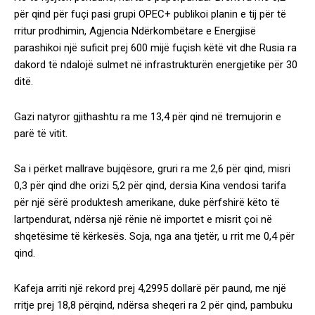
për qind për fuçi pasi grupi OPEC+ publikoi planin e tij për të
rritur prodhimin, Agjencia Ndërkombëtare e Energjisë
parashikoi një suficit prej 600 mijë fuçish këtë vit dhe Rusia ra
dakord të ndalojë sulmet në infrastrukturën energjetike për 30
ditë.
Gazi natyror gjithashtu ra me 13,4 për qind në tremujorin e
parë të vitit.
Sa i përket mallrave bujqësore, gruri ra me 2,6 për qind, misri
0,3 për qind dhe orizi 5,2 për qind, dersia Kina vendosi tarifa
për një sërë produktesh amerikane, duke përfshirë këto të
lartpendurat, ndërsa një rënie në importet e misrit çoi në
shqetësime të kërkesës. Soja, nga ana tjetër, u rrit me 0,4 për
qind.
Kafeja arriti një rekord prej 4,2995 dollarë për paund, me një
rritje prej 18,8 përqind, ndërsa sheqeri ra 2 për qind, pambuku