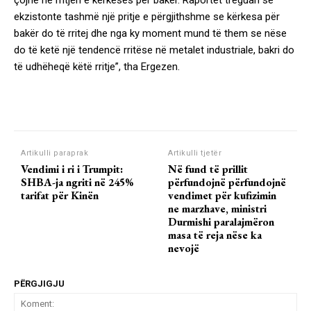
çojnë në rritjen e kërkesës për bakër. Raportet treguan se
ekzistonte tashmë një pritje e përgjithshme se kërkesa për
bakër do të rritej dhe nga ky moment mund të them se nëse
do të ketë një tendencë rritëse në metalet industriale, bakri do
të udhëheqë këtë rritje”, tha Ergezen.
Artikulli paraprak
Artikulli tjetër
Vendimi i ri i Trumpit:
Në fund të prillit
SHBA-ja ngriti në 245%
përfundojnë përfundojnë
tarifat për Kinën
vendimet për kufizimin
ne marzhave, ministri
Durmishi paralajmëron
masa të reja nëse ka
nevojë
PËRGJIGJU