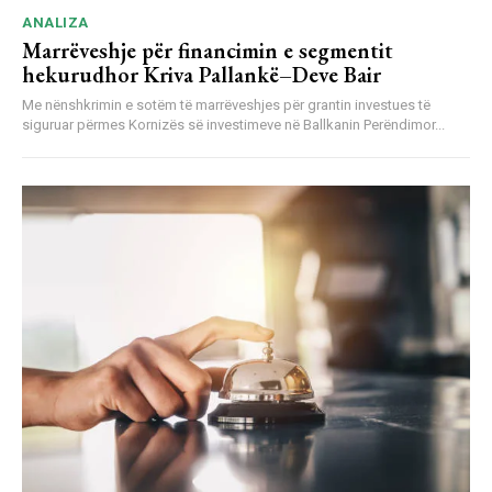
ANALIZA
Marrëveshje për financimin e segmentit
hekurudhor Kriva Pallankë–Deve Bair
Me nënshkrimin e sotëm të marrëveshjes për grantin investues të
siguruar përmes Kornizës së investimeve në Ballkanin Perëndimor...