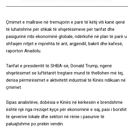
Çmimet e mallrave në tremujorin e parë të këtij viti kanë qenë
të luhatshme për shkak të shqetësimeve për tarifat dhe
pasigurinë mbi ekonominë globale, ndërkohë në plan të parë u
shfaqën rritjet e mprehta të arit, argjendit, bakrit dhe kafesë,
raporton Anadolu.
Tarifat e presidentit të SHBA-së, Donald Trump, ngenë
shqetësimet se luftëtarët tregtare mund të thellohen më tej,
derisa përmirësimet e aktivitetit industrial të Kinës ndikuan në
çmimet.
Sipas analistëve, dobësia e Kinës në kërkesën e brendshme
është një nga rreziqet kyçe për ekonominë e saj, pasi i borxhit
të qeverive lokale dhe sektori në rënie i pasurive të
paluajtshme po prekin vendin.