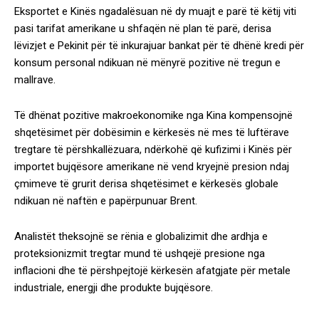
Eksportet e Kinës ngadalësuan në dy muajt e parë të këtij viti
pasi tarifat amerikane u shfaqën në plan të parë, derisa
lëvizjet e Pekinit për të inkurajuar bankat për të dhënë kredi për
konsum personal ndikuan në mënyrë pozitive në tregun e
mallrave.
Të dhënat pozitive makroekonomike nga Kina kompensojnë
shqetësimet për dobësimin e kërkesës në mes të luftërave
tregtare të përshkallëzuara, ndërkohë që kufizimi i Kinës për
importet bujqësore amerikane në vend kryejnë presion ndaj
çmimeve të grurit derisa shqetësimet e kërkesës globale
ndikuan në naftën e papërpunuar Brent.
Analistët theksojnë se rënia e globalizimit dhe ardhja e
proteksionizmit tregtar mund të ushqejë presione nga
inflacioni dhe të përshpejtojë kërkesën afatgjate për metale
industriale, energji dhe produkte bujqësore.