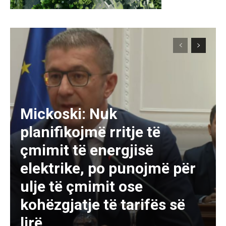
Mickoski: Nuk
planifikojmë rritje të
çmimit të energjisë
elektrike, po punojmë për
ulje të çmimit ose
kohëzgjatje të tarifës së
lirë