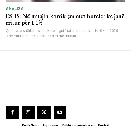
ANALIZA
ESHS: Në muajin korrik çmimet hotelerike janë
rritur për 1.1%
Çmimet e shërbimeve të kateringut/hotelerisë në korrik të vitit 2026
janë rritur për 1.1% në krahasim me muajin...
Rreth Nesh
Impresum
Politika e privatësisë
Kontakt