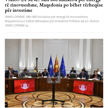
të rinovueshme, Maqedonia po bëhet tërheqëse
për investime
VMRO-DPMNE: Mbi 800 iniciativa për energji të rinovueshme,
Maqedonia po bëhet tërheqëse për investime Politikat që po zbaton
VMRO-DPMNE-ja...