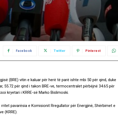
Facebook
Twitter
Pinterest
gjisë (BRE) vitin e kaluar për herë të parë ishte mbi 50 për qind, duke
ar, 55.72 për qind i takon BRE-ve, termocentralet përbëjnë 34.65 për
ksoi kryetari i KRRE-së Marko Bislimoski.
rritet pavarësia e Komisionit Rregullator për Energjinë, Shërbimet e
ve (KRRE).