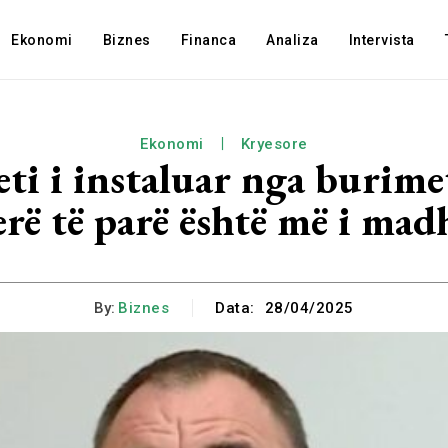
Ekonomi
Biznes
Financa
Analiza
Intervista
Ekonomi
Kryesore
ti i instaluar nga burime
erë të parë është më i mad
By:
Biznes
Data:
28/04/2025