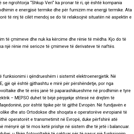
ë se ngrohtorja “Shkup Veri” ka pronar të ri, që është kompania
rodhimin e energjisë termike dhe për furnizim me energji termike. Ata
ë të rinj të cilët mendoj se do të relaksojnë situatën në aspektin e
izim të çmimeve dhe nuk ka kërcime dhe rënie të mëdha. Kjo do të
 ka një rënie më serioze të çmimeve të derivateve të naftës.
të funksionimi i qëndrueshëm i sistemit elektroenergjetik. Në
 gjë që është gjithashtu e mirë për përshëndetje, por nga
ovoltaike dhe të erës janë të paparashikueshme në prodhimin e tyre
lektrik – MEPSO duhet të bëjë përpjekje shtesë në drejtim të
Maqedoninë, por është tipike për të gjithë Evropën. Në fundjavën e
tolike dhe ato Ortodokse dhe shoqata e operatorëve evropianë të
ithë operatorët e transmetimit në Evropë, duke përfshirë atë
 mënyrë që të mos ketë prishje në sistem dhe të jetë i balancuar.
hej, u fikën fotovoltaikë të caktuar për të pasur një funksionim