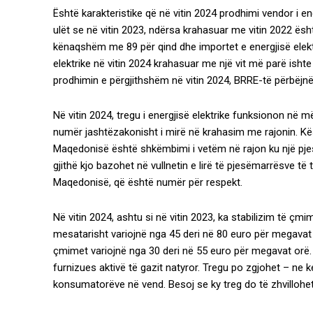
Është karakteristike që në vitin 2024 prodhimi vendor i en
ulët se në vitin 2023, ndërsa krahasuar me vitin 2022 ësh
kënaqshëm me 89 për qind dhe importet e energjisë elektr
elektrike në vitin 2024 krahasuar me një vit më parë ish
prodhimin e përgjithshëm në vitin 2024, BRRE-të përbëjnë 
Në vitin 2024, tregu i energjisë elektrike funksionon në 
numër jashtëzakonisht i mirë në krahasim me rajonin. Kës
Maqedonisë është shkëmbimi i vetëm në rajon ku një pjesë
gjithë kjo bazohet në vullnetin e lirë të pjesëmarrësve t
Maqedonisë, që është numër për respekt.
Në vitin 2024, ashtu si në vitin 2023, ka stabilizim të ç
mesatarisht variojnë nga 45 deri në 80 euro për megavat o
çmimet variojnë nga 30 deri në 55 euro për megavat orë
furnizues aktivë të gazit natyror. Tregu po zgjohet – ne k
konsumatorëve në vend. Besoj se ky treg do të zhvillohe