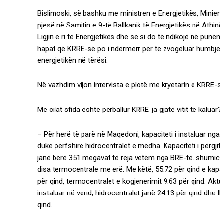
Bislimoski, së bashku me ministren e Energjetikës, Mini
pjesë në Samitin e 9-të Ballkanik të Energjetikës në Athinë
Ligjin e ri të Energjetikës dhe se si do të ndikojë në pun
hapat që KRRE-së po i ndërmerr për të zvogëluar humbjet e
energjetikën në tërësi.
Në vazhdim vijon intervista e plotë me kryetarin e KRRE-
Me cilat sfida është përballur KRRE-ja gjatë vitit të kaluar
– Për herë të parë në Maqedoni, kapaciteti i instaluar nga
duke përfshirë hidrocentralet e mëdha. Kapaciteti i përgj
janë bërë 351 megavat të reja vetëm nga BRE-të, shumica
disa termocentrale me erë. Me këtë, 55.72 për qind e kapa
për qind, termocentralet e kogjenerimit 9.63 për qind. Aktu
instaluar në vend, hidrocentralet janë 24.13 për qind dhe 
qind.