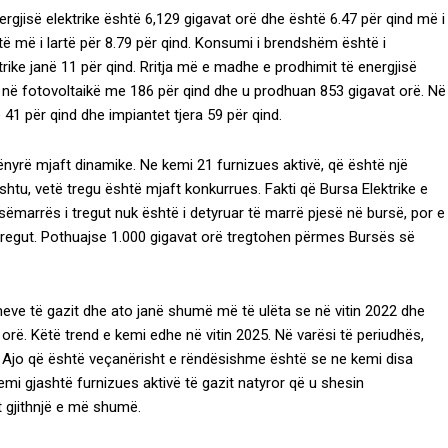
ergjisë elektrike është 6,129 gigavat orë dhe është 6.47 për qind më i
të më i lartë për 8.79 për qind. Konsumi i brendshëm është i
ike janë 11 për qind. Rritja më e madhe e prodhimit të energjisë
te në fotovoltaikë me 186 për qind dhe u prodhuan 853 gigavat orë. Në
41 për qind dhe impiantet tjera 59 për qind.
mënyrë mjaft dinamike. Ne kemi 21 furnizues aktivë, që është një
htu, vetë tregu është mjaft konkurrues. Fakti që Bursa Elektrike e
marrës i tregut nuk është i detyruar të marrë pjesë në bursë, por e
ë tregut. Pothuajse 1.000 gigavat orë tregtohen përmes Bursës së
mimeve të gazit dhe ato janë shumë më të ulëta se në vitin 2022 dhe
rë. Këtë trend e kemi edhe në vitin 2025. Në varësi të periudhës,
. Ajo që është veçanërisht e rëndësishme është se ne kemi disa
emi gjashtë furnizues aktivë të gazit natyror që u shesin
t gjithnjë e më shumë.