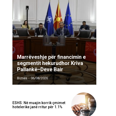
Marrëveshje për financimin e
segmentit hekurudhor Kriva
Pallankë–Deve Bair
Biznes
-
06/08/2026
ESHS: Në muajin korrik çmimet
hotelerike janë rritur për 1.1%