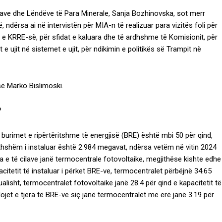
erave dhe Lëndëve të Para Minerale, Sanja Bozhinovska, sot merr
, ndërsa ai në intervistën për MIA-n të realizuar para vizitës foli për
ën e KRRE-së, për sfidat e kaluara dhe të ardhshme të Komisionit, për
 ujit në sistemet e ujit, për ndikimin e politikës së Trampit në
së Marko Bislimoski.
?
 burimet e ripërtëritshme të energjisë (BRE) është mbi 50 për qind,
ithshëm i instaluar është 2.984 megavat, ndërsa vetëm në vitin 2024
 e të cilave janë termocentrale fotovoltaike, megjithëse kishte edhe
citetit të instaluar i përket BRE-ve, termocentralet përbëjnë 34.65
alisht, termocentralet fotovoltaike janë 28.4 për qind e kapacitetit të
llojet e tjera të BRE-ve siç janë termocentralet me erë janë 3.19 për