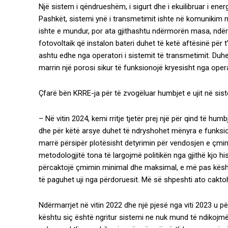
Një sistem i qëndrueshëm, i sigurt dhe i ekuilibruar i energ
Pashkët, sistemi ynë i transmetimit ishte në komunikim me a
ishte e mundur, por ata gjithashtu ndërmorën masa, nd
fotovoltaik që instalon bateri duhet të ketë aftësinë për 
ashtu edhe nga operatori i sistemit të transmetimit. Duhe
marrin një porosi sikur të funksionojë kryesisht nga opera
Çfarë bën KRRE-ja për të zvogëluar humbjet e ujit në sis
– Në vitin 2024, kemi rritje tjetër prej një për qind të hum
dhe për këtë arsye duhet të ndryshohet mënyra e funksio
marrë përsipër plotësisht detyrimin për vendosjen e çmi
metodologjitë tona të largojmë politikën nga gjithë kjo h
përcaktojë çmimin minimal dhe maksimal, e më pas këshi
të paguhet uji nga përdoruesit. Më së shpeshti ato cakt
Ndërmarrjet në vitin 2022 dhe një pjesë nga viti 2023 u 
kështu siç është ngritur sistemi ne nuk mund të ndikojmë