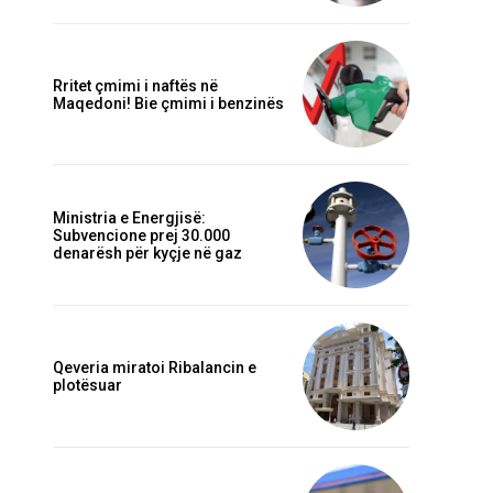
Rritet çmimi i naftës në
Maqedoni! Bie çmimi i benzinës
Ministria e Energjisë:
Subvencione prej 30.000
denarësh për kyçje në gaz
Qeveria miratoi Ribalancin e
plotësuar