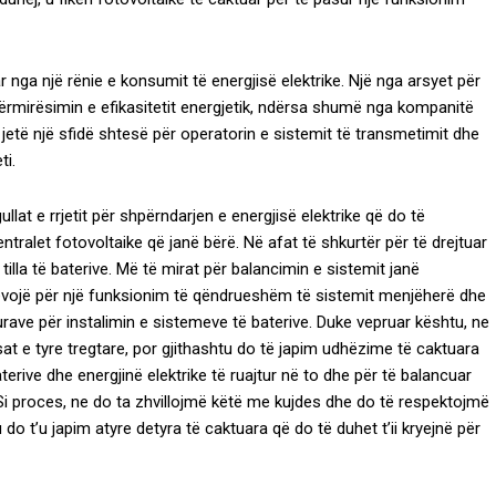
 nga një rënie e konsumit të energjisë elektrike. Një nga arsyet për
rmirësimin e efikasitetit energjetik, ndërsa shumë nga kompanitë
ë jetë një sfidë shtesë për operatorin e sistemit të transmetimit dhe
ti.
lat e rrjetit për shpërndarjen e energjisë elektrike që do të
tralet fotovoltaike që janë bërë. Në afat të shkurtër për të drejtuar
lla të baterive. Më të mirat për balancimin e sistemit janë
nevojë për një funksionim të qëndrueshëm të sistemit menjëherë dhe
ave për instalimin e sistemeve të baterive. Duke vepruar kështu, ne
sat e tyre tregtare, por gjithashtu do të japim udhëzime të caktuara
erive dhe energjinë elektrike të ruajtur në to dhe për të balancuar
Si proces, ne do ta zhvillojmë këtë me kujdes dhe do të respektojmë
u do t’u japim atyre detyra të caktuara që do të duhet t’ii kryejnë për