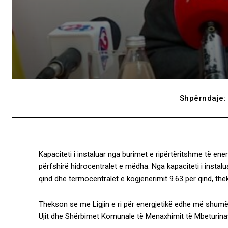
Shpërndaje:
Kapaciteti i instaluar nga burimet e ripërtëritshme të ener
përfshirë hidrocentralet e mëdha. Nga kapaciteti i instalu
qind dhe termocentralet e kogjenerimit 9.63 për qind, the
Thekson se me Ligjin e ri për energjetikë edhe më shumë 
Ujit dhe Shërbimet Komunale të Menaxhimit të Mbeturina