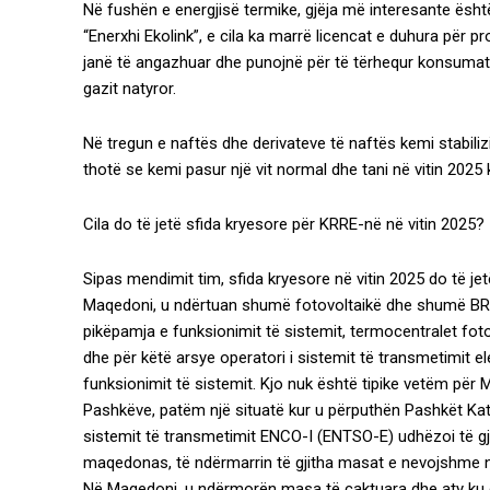
Në fushën e energjisë termike, gjëja më interesante ësht
“Enerxhi Ekolink”, e cila ka marrë licencat e duhura për p
janë të angazhuar dhe punojnë për të tërhequr konsumator
gazit natyror.
Në tregun e naftës dhe derivateve të naftës kemi stabil
thotë se kemi pasur një vit normal dhe tani në vitin 2025
Cila do të jetë sfida kryesore për KRRE-në në vitin 2025?
Sipas mendimit tim, sfida kryesore në vitin 2025 do të je
Maqedoni, u ndërtuan shumë fotovoltaikë dhe shumë BRE,
pikëpamja e funksionimit të sistemit, termocentralet fot
dhe për këtë arsye operatori i sistemit të transmetimit e
funksionimit të sistemit. Kjo nuk është tipike vetëm për 
Pashkëve, patëm një situatë kur u përputhën Pashkët Ka
sistemit të transmetimit ENCO-I (ENTSO-E) udhëzoi të gj
maqedonas, të ndërmarrin të gjitha masat e nevojshme në
Në Maqedoni, u ndërmorën masa të caktuara dhe aty ku du