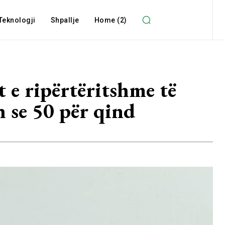
Teknologji
Shpallje
Home (2)
t e ripërtëritshme të
h se 50 për qind