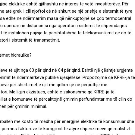
jisë elektrike është gjithashtu në interes të vetë investitorëve. Për
të grek, i cili njoftoi që në shkurt se një prishje e sistemit të tyre
ërsa edhe ne ndërmarrim masa që nënkuptojnë se çdo termocentral
t’u operuar në distancë si nga operatori i sistemit të shpërndarjes
t të instalohen pajisje të përshtatshme të telekomunikimit që do të
tori i sistemit të transmetimit.
temet hidraulike?
bjeve të ujit nga 63 për qind në 64 për qind. Është një çështje urgjente
nimit të ndërmarrkeve publike ujësjellëse. Propozojmë që KRRE-ja të
meve për shërbimet e ujit me qëllim që në përputhje me
istori. Me ligjin ekzistues, është e zakonshme që KRRE-ja të
llat e komunave të përcaktojnë çmimin përfundimtar me të cilin do
ohen për çmimin minimal.
përballën me kosto të mëdha për energjinë elektrike të konsumuar dhe
 përmes faktorëve të korrigjimit të atyre shpenzimeve që realishzt