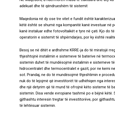
adekuat dhe të qëndrueshëm të sistemit
Maqedonia në dy ose tre vitet e fundit është karakterizuar
këtë është se shumë nga kompanitë kanë investuar në pë
kanë instaluar edhe fotovoltaikët e tyre në çati. Kjo do t
operatorin e sistemit të shpërndarjes, por ky është realite
Besoj se në ditët e ardhshme KRRE-ja do të miratojë rregul
thjeshtojnë instalimin e sistemeve të baterive në termocen
sistemin duhet të mundësojmë instalimin e sistemeve të ti
hidrocentralet dhe termocentralet e gazit, por ne kemi 
sot. Prandaj, ne do të mundësojmë thjeshtimin e procedur
nuk do të lejojmë që investitorët të udhëhiqen nga intere
dhe një detyrim që të mund të ofrojnë këto sisteme të bat
sistemin. Disa vende evropiane tashmë po e bëjnë këtë. 
gjithashtu interesin tregtar të investitorëve, por gjithasht
të lehtësuar sistemin.