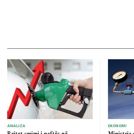
ANALIZA
EKONOMI
Rritet çmimi i naftës në
Ministria 