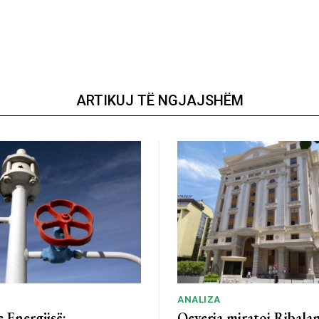
ARTIKUJ TË NGJAJSHËM
ANALIZA
e Energjisë:
Qeveria miratoi Ribalan