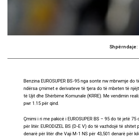
Shpërndaje:
Benzina EUROSUPER BS-95 nga sonte nw mbrwmje do të ul
ndërsa çmimet e derivateve të tjera do të mbeten të njëj
të Ujit dhe Shërbime Komunale (KRRE). Me vendimin reali
pwr 1.15 për qind.
Çmimi i ri me pakicë i EUROSUPER BS – 95 do të jetë 75 d
për litër. EURODIZEL BS (D-E V) do të vazhdojë të shitet pë
denarë për litër dhe Vaji M-1 NS për 43,501 denarë për ki