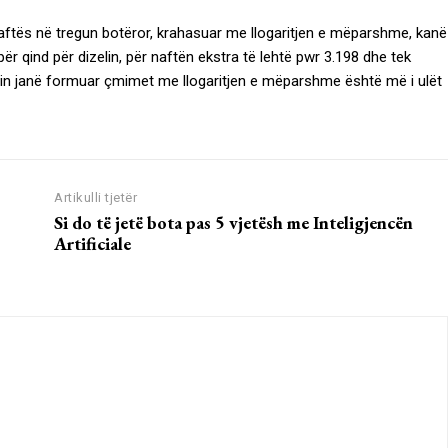
ftës në tregun botëror, krahasuar me llogaritjen e mëparshme, kanë
ër qind për dizelin, për naftën ekstra të lehtë pwr 3.198 dhe tek
 cilin janë formuar çmimet me llogaritjen e mëparshme është më i ulët
Artikulli tjetër
Si do të jetë bota pas 5 vjetësh me Inteligjencën
Artificiale