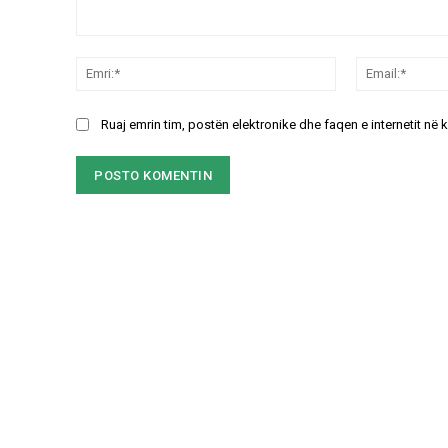
Koment:
Emri:*
Ruaj emrin tim, postën elektronike dhe faqen e internetit në 