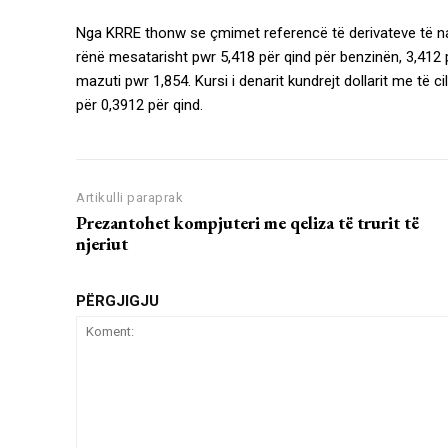
Nga KRRE thonw se çmimet referencë të derivateve të na
rënë mesatarisht pwr 5,418 për qind për benzinën, 3,412 p
mazuti pwr 1,854. Kursi i denarit kundrejt dollarit me të
për 0,3912 për qind.
Artikulli paraprak
Prezantohet kompjuteri me qeliza të trurit të
njeriut
PËRGJIGJU