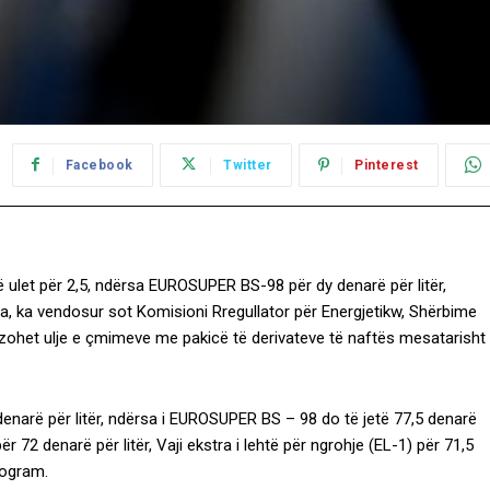
Facebook
Twitter
Pinterest
et për 2,5, ndërsa EUROSUPER BS-98 për dy denarë për litër,
ta, ka vendosur sot Komisioni Rregullator për Energjetikw, Shërbime
zohet ulje e çmimeve me pakicë të derivateve të naftës mesatarisht
enarë për litër, ndërsa i EUROSUPER BS – 98 do të jetë 77,5 denarë
r 72 denarë për litër, Vaji ekstra i lehtë për ngrohje (EL-1) për 71,5
logram.