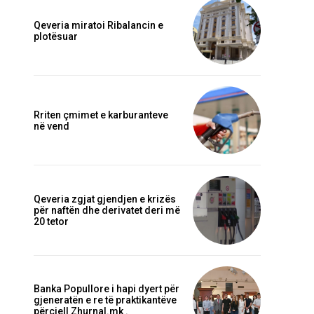
Qeveria miratoi Ribalancin e
plotësuar
Rriten çmimet e karburanteve
në vend
Qeveria zgjat gjendjen e krizës
për naftën dhe derivatet deri më
20 tetor
Banka Popullore i hapi dyert për
gjeneratën e re të praktikantëve
përcjell Zhurnal.mk .