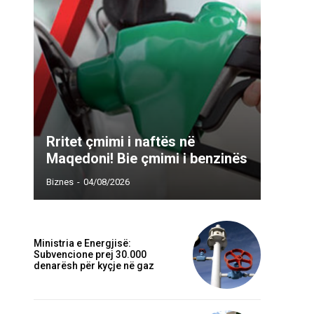
Webfaqja:
Rritet çmimi i naftës në
Maqedoni! Bie çmimi i benzinës
Biznes
-
04/08/2026
Ministria e Energjisë:
Subvencione prej 30.000
denarësh për kyçje në gaz