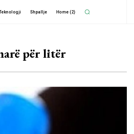
Teknologji
Shpallje
Home (2)
arë për litër