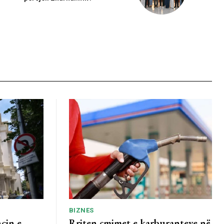
BIZNES
cin e
Rriten çmimet e karburanteve në