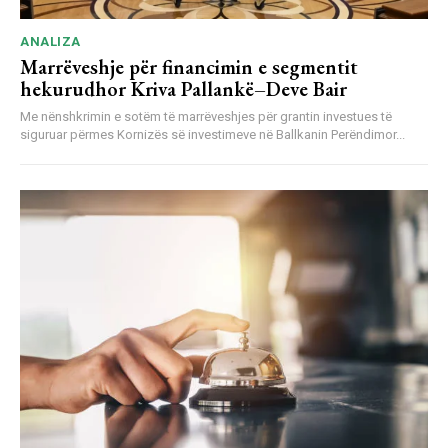
ANALIZA
Marrëveshje për financimin e segmentit
hekurudhor Kriva Pallankë–Deve Bair
Me nënshkrimin e sotëm të marrëveshjes për grantin investues të
siguruar përmes Kornizës së investimeve në Ballkanin Perëndimor...