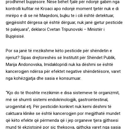
prodhimet bujqësore. Nëse bëhet fjalë për ndonjë gabim nga
kontrolli kufitar në Kroaci apo ndonjë moment tjetër nuk e di
mirëpo e di se në Maqedoni, bujku te i cili është detektuar,
gjegjësisht dërgesa që është dërguar, nuk janë gjetur pesticide
të palejuara”, deklaroi Cvetan Tripunovski – Ministër i
Bujqësisë.
Por sa janë të rrezikshme këto pesticide për shëndetin e
njeriut? Sipas drejtoreshës së Institutit për Shëndet Publik,
Marija Andonovska, Imidaklopridi nuk ka dëshmi se është
kancerogjen ndërsa për efektet negative shëndetësore, varet
nga kohëzgjatja dhe sasia e konsumuar.
“Kjo do të thoshte rrezikimin e disa sistemeve të organizmit,
më së shumti sistemi endokrinologjik, gastrointestinal,
urogjenital etj. Për pesticidin konkret nuk kemi dëshmi të
caktuara klinike se është kancerogjen por megjithatë mundet
që këto efekte që përmenda që i jep organeve tjera gjithsesi
mund të ekzistojnë por siç theksova, gjithçka varet nga sasia