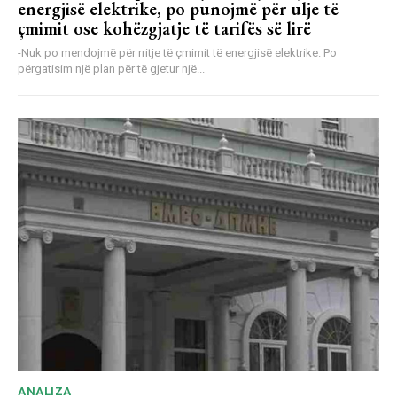
energjisë elektrike, po punojmë për ulje të
çmimit ose kohëzgjatje të tarifës së lirë
-Nuk po mendojmë për rritje të çmimit të energjisë elektrike. Po
përgatisim një plan për të gjetur një...
ANALIZA