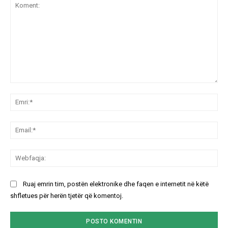
Koment:
Emr
Ema
We
Ruaj emrin tim, postën elektronike dhe faqen e internetit në këtë
shfletues për herën tjetër që komentoj.