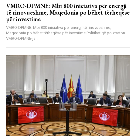
VMRO-DPMNE: Mbi 800 iniciativa për energji
të rinovueshme, Maqedonia po bëhet tërheqëse
për investime
VMRO-DPMNE: Mbi 800 iniciativa për energji të rinovueshme,
Maqedonia po bëhet tërheqëse për investime Politikat që po zbaton
VMRO-DPMNE-ja...