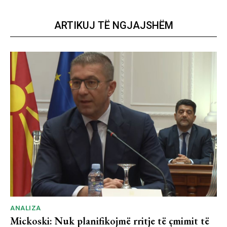
ARTIKUJ TË NGJAJSHËM
ANALIZA
Mickoski: Nuk planifikojmë rritje të çmimit të