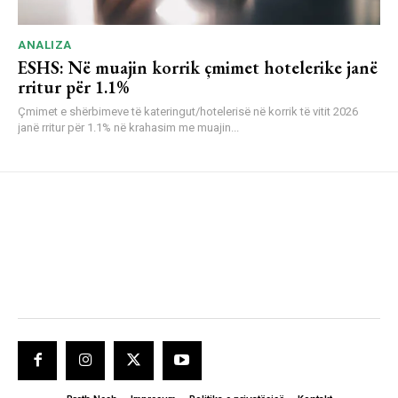
ANALIZA
ESHS: Në muajin korrik çmimet hotelerike janë
rritur për 1.1%
Çmimet e shërbimeve të kateringut/hotelerisë në korrik të vitit 2026
janë rritur për 1.1% në krahasim me muajin...