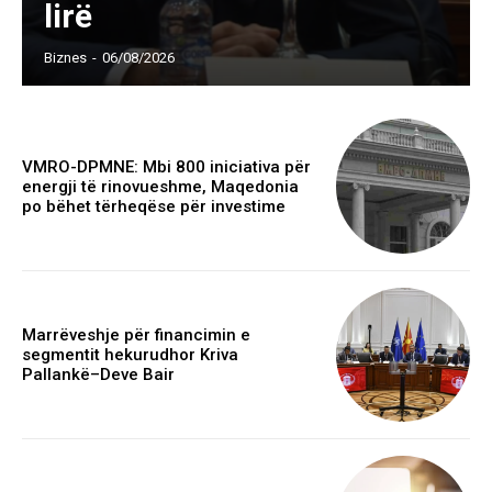
lirë
Biznes
-
06/08/2026
VMRO-DPMNE: Mbi 800 iniciativa për
energji të rinovueshme, Maqedonia
po bëhet tërheqëse për investime
Marrëveshje për financimin e
segmentit hekurudhor Kriva
Pallankë–Deve Bair