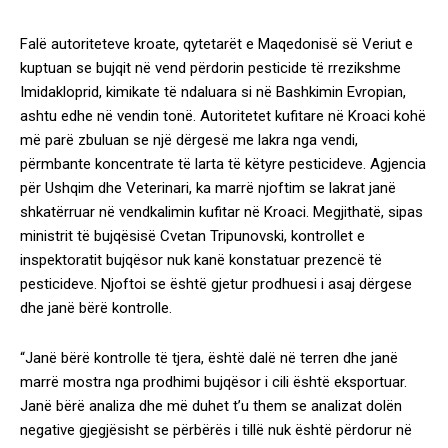
Falë autoriteteve kroate, qytetarët e Maqedonisë së Veriut e
kuptuan se bujqit në vend përdorin pesticide të rrezikshme
Imidakloprid, kimikate të ndaluara si në Bashkimin Evropian,
ashtu edhe në vendin tonë. Autoritetet kufitare në Kroaci kohë
më parë zbuluan se një dërgesë me lakra nga vendi,
përmbante koncentrate të larta të këtyre pesticideve. Agjencia
për Ushqim dhe Veterinari, ka marrë njoftim se lakrat janë
shkatërruar në vendkalimin kufitar në Kroaci. Megjithatë, sipas
ministrit të bujqësisë Cvetan Tripunovski, kontrollet e
inspektoratit bujqësor nuk kanë konstatuar prezencë të
pesticideve. Njoftoi se është gjetur prodhuesi i asaj dërgese
dhe janë bërë kontrolle.
“Janë bërë kontrolle të tjera, është dalë në terren dhe janë
marrë mostra nga prodhimi bujqësor i cili është eksportuar.
Janë bërë analiza dhe më duhet t’u them se analizat dolën
negative gjegjësisht se përbërës i tillë nuk është përdorur në