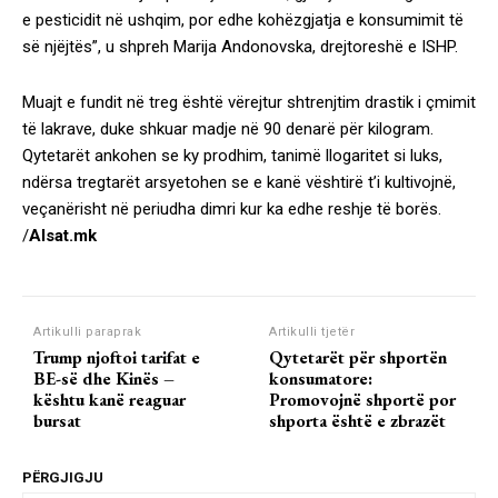
e pesticidit në ushqim, por edhe kohëzgjatja e konsumimit të
së njëjtës”, u shpreh Marija Andonovska, drejtoreshë e ISHP.
Muajt e fundit në treg është vërejtur shtrenjtim drastik i çmimit
të lakrave, duke shkuar madje në 90 denarë për kilogram.
Qytetarët ankohen se ky prodhim, tanimë llogaritet si luks,
ndërsa tregtarët arsyetohen se e kanë vështirë t’i kultivojnë,
veçanërisht në periudha dimri kur ka edhe reshje të borës.
/
Alsat.mk
Artikulli paraprak
Artikulli tjetër
Trump njoftoi tarifat e
Qytetarët për shportën
BE-së dhe Kinës –
konsumatore:
kështu kanë reaguar
Promovojnë shportë por
bursat
shporta është e zbrazët
PËRGJIGJU