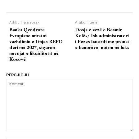
Artikulli paraprak
Artikulli tjetër
Banka Qendrore
Dosja e zezë e Besmir
Evropiane miratoi
Kolës/ Ish-administratori
vazhdimin e Linjës REPO
i Pezës batërdi me pronat
deri më 2027, siguron
e banorëve, noton në luks
nevojat e likuiditetit në
Kosovë
PËRGJIGJU
Koment: