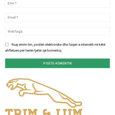
Emr
Ema
We
Ruaj emrin tim, postën elektronike dhe faqen e internetit në këtë
shfletues për herën tjetër që komentoj.