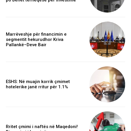
Marrëveshje për financimin e
segmentit hekurudhor Kriva
Pallankë–Deve Bair
ESHS: Në muajin korrik çmimet
hotelerike janë rritur për 1.1%
Rritet çmimi i naftës në Maqedoni!