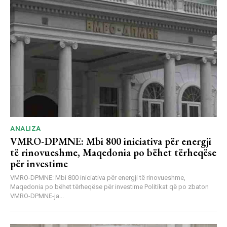
ANALIZA
VMRO-DPMNE: Mbi 800 iniciativa për energji
të rinovueshme, Maqedonia po bëhet tërheqëse
për investime
VMRO-DPMNE: Mbi 800 iniciativa për energji të rinovueshme,
Maqedonia po bëhet tërheqëse për investime Politikat që po zbaton
VMRO-DPMNE-ja...