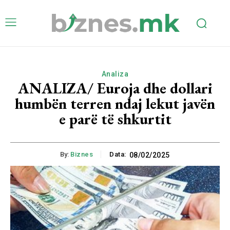
Analiza
ANALIZA/ Euroja dhe dollari
humbën terren ndaj lekut javën
e parë të shkurtit
By:
Biznes
Data:
08/02/2025