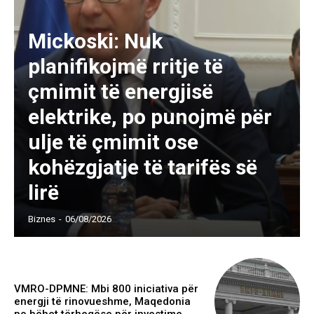
Mickoski: Nuk
planifikojmë rritje të
çmimit të energjisë
elektrike, po punojmë për
ulje të çmimit ose
kohëzgjatje të tarifës së
lirë
Biznes
-
06/08/2026
VMRO-DPMNE: Mbi 800 iniciativa për
energji të rinovueshme, Maqedonia
po bëhet tërheqëse për investime