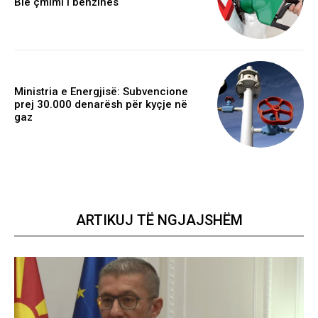
Bie çmimi i benzinës
Ministria e Energjisë: Subvencione
prej 30.000 denarësh për kyçje në
gaz
ARTIKUJ TË NGJAJSHËM