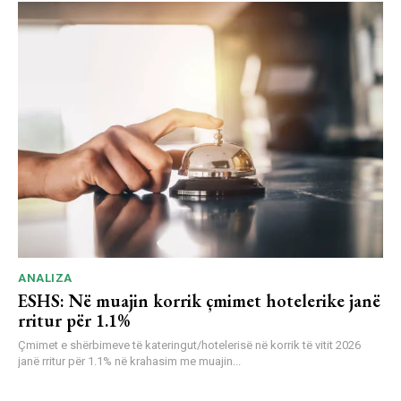
ANALIZA
ESHS: Në muajin korrik çmimet hotelerike janë
rritur për 1.1%
Çmimet e shërbimeve të kateringut/hotelerisë në korrik të vitit 2026
janë rritur për 1.1% në krahasim me muajin...