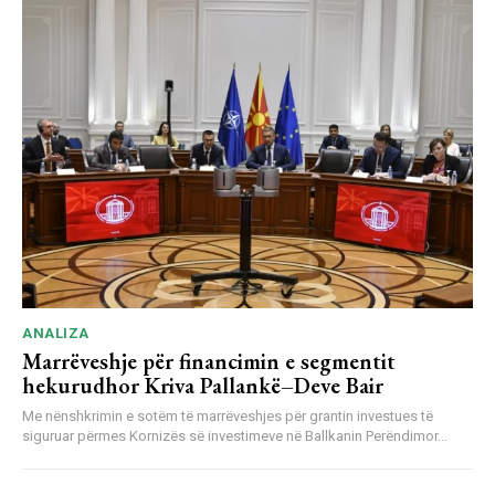
ANALIZA
Marrëveshje për financimin e segmentit
hekurudhor Kriva Pallankë–Deve Bair
Me nënshkrimin e sotëm të marrëveshjes për grantin investues të
siguruar përmes Kornizës së investimeve në Ballkanin Perëndimor...