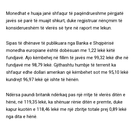
Monedhat e huaja janë shfaqur të paqëndrueshme përgjatë
javës së parë të muajit shkurt, duke regjistruar nënçmim të
konsiderueshëm të vlerës së tyre në raport me lekun.
Sipas të dhënave të publikuara nga Banka e Shqipërisë
monedha europiane është dobësuan me 1,22 lekë këtë
fundjavë. Ajo këmbehej në fillim të javës me 99,32 lekë dhe në
fundjavë me 98,79 lekë. Gjithashtu humbje të terrenit ka
shfaqur edhe dollari amerikan që këmbehet sot me 95,10 lekë
kundrejt 96,97 lekë që ishte të hënën.
Ndërsa paundi britanik ndërkaq pas një rritje të vlerës ditën e
hënë, në 119,35 lekë, ka shënuar rënie ditën e premte, duke
kapur kuotën e 118,46 lekë me një zbritje totale prej 0,89 lekë
nga dita e hënë.