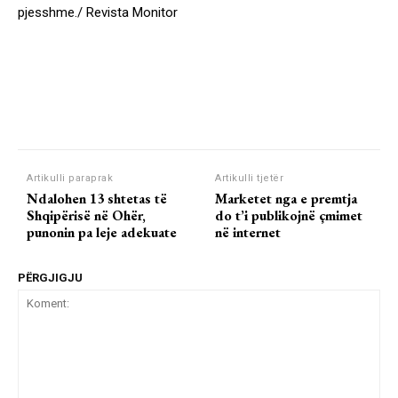
pjesshme./ Revista Monitor
Artikulli paraprak
Artikulli tjetër
Ndalohen 13 shtetas të
Marketet nga e premtja
Shqipërisë në Ohër,
do t’i publikojnë çmimet
punonin pa leje adekuate
në internet
PËRGJIGJU