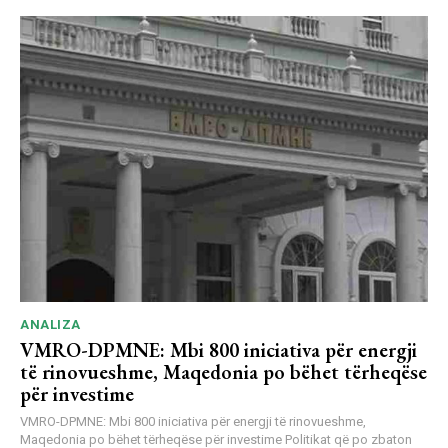
ANALIZA
VMRO-DPMNE: Mbi 800 iniciativa për energji
të rinovueshme, Maqedonia po bëhet tërheqëse
për investime
VMRO-DPMNE: Mbi 800 iniciativa për energji të rinovueshme,
Maqedonia po bëhet tërheqëse për investime Politikat që po zbaton