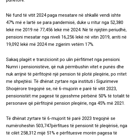
punëtore.
Në fund të vitit 2024 paga mesatare në shkallë vendi ishte
47% më e lartë se para pandemisë, duke u rritur nga 52,380
lekë me 2019 në 77,456 lekë më 2024. Në të njëjtën periudhë,
pensioni mesatar nga niveli 16,256 lekë në vitin 2019, arriti në
19,092 lekë më 2024 me zgjerim vetëm 17%.
Sakaq plagët e tranzicionit po ulin përfitimet nga pensioni.
Numri i pensionistëve, që nuk përmbushin vitet e punës dhe
nuk arrijnë të përfitojnë një pension të plotë pleqërie, po rritet
me shpejtësi. Të dhënat zyrtare nga instituti i Sigurimeve
Shoqërore tregojnë se, në 6-mujorin e parë të vitit 2023,
pensionistët me pagesë të pjesshme përbënë 50% të totalit të
personave që përfitojnë pension pleqërie, nga 45% më 2021.
Të dhënat zyrtare të 6-mujorit të parë 2023 tregojnë se
numëroheshin 503,747përfitues të pensionit të pleqërisë, nga
të cilët 258,312 mijë 51% e përfituesve morën pagesa të