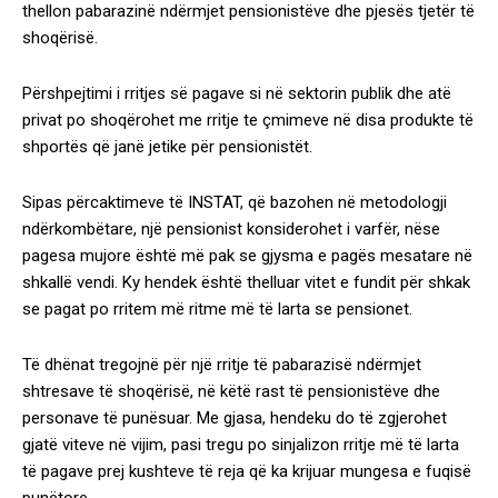
thellon pabarazinë ndërmjet pensionistëve dhe pjesës tjetër të
shoqërisë.
Përshpejtimi i rritjes së pagave si në sektorin publik dhe atë
privat po shoqërohet me rritje te çmimeve në disa produkte të
shportës që janë jetike për pensionistët.
Sipas përcaktimeve të INSTAT, që bazohen në metodologji
ndërkombëtare, një pensionist konsiderohet i varfër, nëse
pagesa mujore është më pak se gjysma e pagës mesatare në
shkallë vendi. Ky hendek është thelluar vitet e fundit për shkak
se pagat po rritem më ritme më të larta se pensionet.
Të dhënat tregojnë për një rritje të pabarazisë ndërmjet
shtresave të shoqërisë, në këtë rast të pensionistëve dhe
personave të punësuar. Me gjasa, hendeku do të zgjerohet
gjatë viteve në vijim, pasi tregu po sinjalizon rritje më të larta
të pagave prej kushteve të reja që ka krijuar mungesa e fuqisë