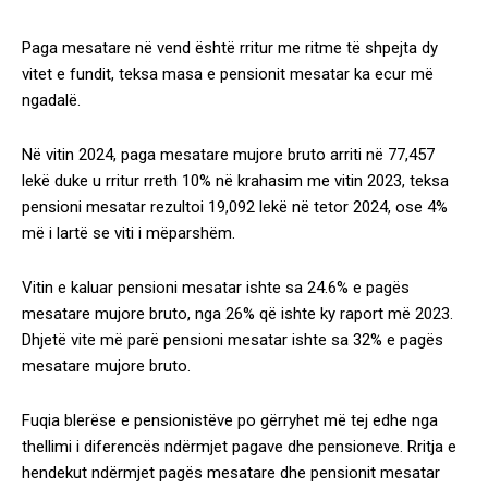
Paga mesatare në vend është rritur me ritme të shpejta dy
vitet e fundit, teksa masa e pensionit mesatar ka ecur më
ngadalë.
Në vitin 2024, paga mesatare mujore bruto arriti në 77,457
lekë duke u rritur rreth 10% në krahasim me vitin 2023, teksa
pensioni mesatar rezultoi 19,092 lekë në tetor 2024, ose 4%
më i lartë se viti i mëparshëm.
Vitin e kaluar pensioni mesatar ishte sa 24.6% e pagës
mesatare mujore bruto, nga 26% që ishte ky raport më 2023.
Dhjetë vite më parë pensioni mesatar ishte sa 32% e pagës
mesatare mujore bruto.
Fuqia blerëse e pensionistëve po gërryhet më tej edhe nga
thellimi i diferencës ndërmjet pagave dhe pensioneve. Rritja e
hendekut ndërmjet pagës mesatare dhe pensionit mesatar