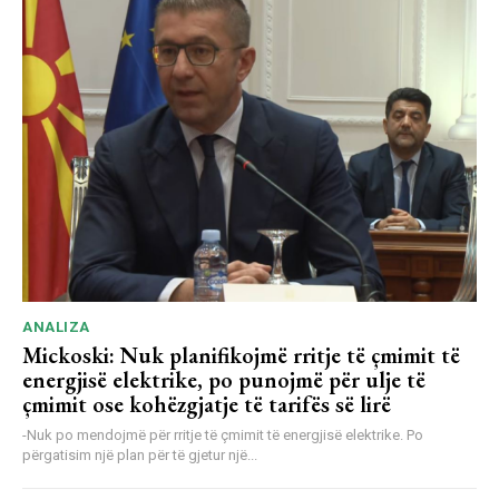
ANALIZA
Mickoski: Nuk planifikojmë rritje të çmimit të
energjisë elektrike, po punojmë për ulje të
çmimit ose kohëzgjatje të tarifës së lirë
-Nuk po mendojmë për rritje të çmimit të energjisë elektrike. Po
përgatisim një plan për të gjetur një...