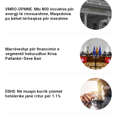
VMRO-DPMNE: Mbi 800 iniciativa për
energji të rinovueshme, Maqedonia
po bëhet tërheqëse për investime
Marrëveshje për financimin e
segmentit hekurudhor Kriva
Pallankë–Deve Bair
ESHS: Në muajin korrik çmimet
hotelerike janë rritur për 1.1%