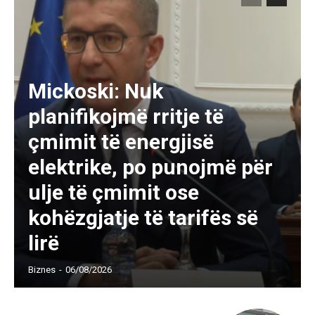
Mickoski: Nuk
planifikojmë rritje të
çmimit të energjisë
elektrike, po punojmë për
ulje të çmimit ose
kohëzgjatje të tarifës së
lirë
Biznes
-
06/08/2026