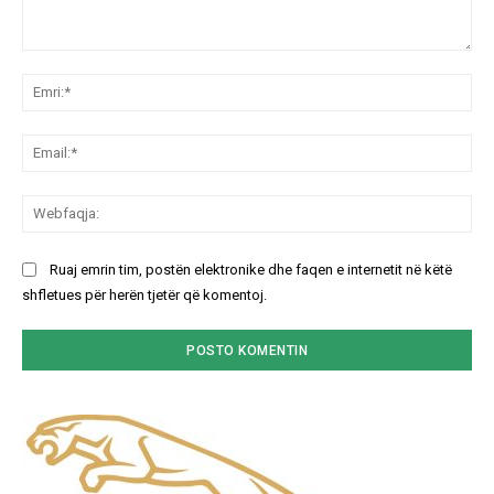
Koment:
Emr
Ema
We
Ruaj emrin tim, postën elektronike dhe faqen e internetit në këtë
shfletues për herën tjetër që komentoj.