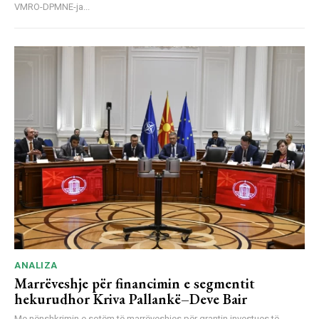
VMRO-DPMNE-ja...
ANALIZA
Marrëveshje për financimin e segmentit
hekurudhor Kriva Pallankë–Deve Bair
Me nënshkrimin e sotëm të marrëveshjes për grantin investues të